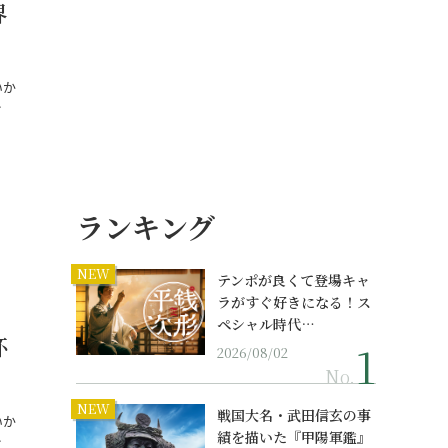
界
いか
…
ランキング
NEW
テンポが良くて登場キャ
ラがすぐ好きになる！ス
ペシャル時代…
杯
2026/08/02
No.
NEW
戦国大名・武田信玄の事
いか
績を描いた『甲陽軍鑑』
…