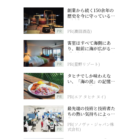
創業から続く150余年の
歴史を今に守っている濵
田酒造
PR
PR(濵田酒造)
客室はすべて海側にあ
り、眼前に海が広がる
『西表島ホテル by 星野
リゾート』
PR
PR(星野リゾート)
タヒチでしか味わえな
い、「海の民」の記憶へ
とつながる旅
PR
PR(エア タヒチ ヌイ)
最先端の技術と技術者た
ちの熱い気持ちによって
作られているオーダーメ
PR(ソノヴァ・ジャパン株
イド補聴器
PR
式会社)