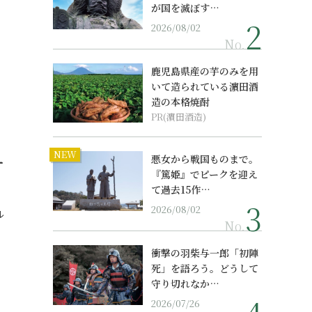
が国を滅ぼす…
2026/08/02
No.
鹿児島県産の芋のみを用
いて造られている濵田酒
造の本格焼酎
PR(濵田酒造)
NEW
ー
悪女から戦国ものまで。
『篤姫』でピークを迎え
て過去15作…
2026/08/02
ル
No.
衝撃の羽柴与一郎「初陣
死」を語ろう。どうして
守り切れなか…
2026/07/26