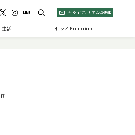
サライプレミアム倶楽部
生活
サライPremium
件