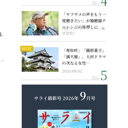
No.
「ヤブサメの声をもう一
度聴きたい」が補聴器チ
ャレンジの後押しに
PR(ソノヴァ・ジャパン株
れ
式会社)
NEW
「卑弥呼」「藤原薬子」
「満天姫」。大河ドラマ
て…
の次なる女性…
2026/08/02
No.
9
サライ最新号
2026年
月号