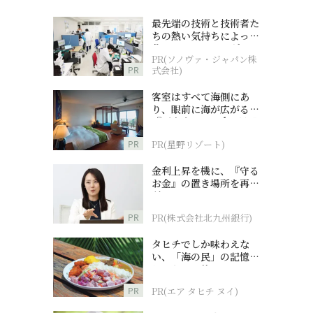
最先端の技術と技術者た
ちの熱い気持ちによって
作られているオーダーメ
PR(ソノヴァ・ジャパン株
イド補聴器
PR
式会社)
客室はすべて海側にあ
り、眼前に海が広がる
『西表島ホテル by 星野
リゾート』
PR
PR(星野リゾート)
金利上昇を機に、『守る
お金』の置き場所を再検
討
PR
PR(株式会社北九州銀行)
タヒチでしか味わえな
い、「海の民」の記憶へ
とつながる旅
PR
PR(エア タヒチ ヌイ)