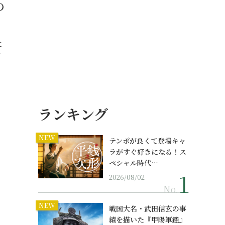
の
と
…
ランキング
NEW
テンポが良くて登場キャ
ラがすぐ好きになる！ス
ペシャル時代…
2026/08/02
No.
NEW
戦国大名・武田信玄の事
績を描いた『甲陽軍鑑』