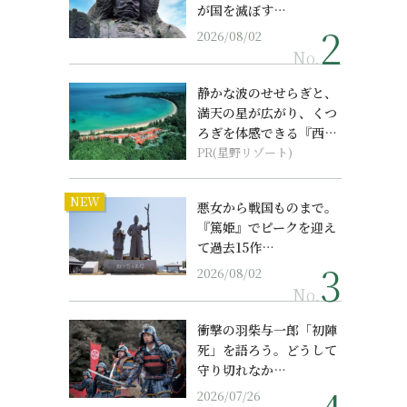
が国を滅ぼす…
2026/08/02
No.
静かな波のせせらぎと、
満天の星が広がり、くつ
ろぎを体感できる『西表
島ホテル by...
PR(星野リゾート)
NEW
悪女から戦国ものまで。
『篤姫』でピークを迎え
て過去15作…
2026/08/02
No.
衝撃の羽柴与一郎「初陣
死」を語ろう。どうして
守り切れなか…
2026/07/26