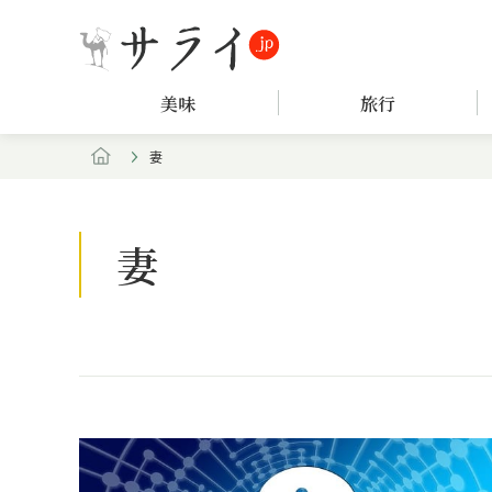
美味
旅行
妻
妻