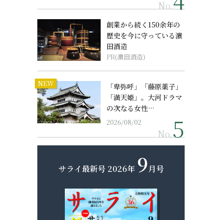
No.
創業から続く150余年の
歴史を今に守っている濵
田酒造
PR(濵田酒造)
NEW
「卑弥呼」「藤原薬子」
「満天姫」。大河ドラマ
の次なる女性…
2026/08/02
No.
9
サライ最新号
2026年
月号