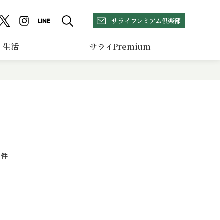
サライプレミアム倶楽部
生活
サライPremium
件