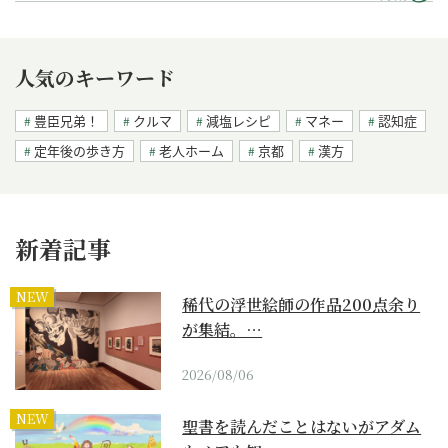
人気のキーワード
豊臣兄弟！
クルマ
減塩レシピ
マネー
認知症
定年後の歩き方
老人ホーム
京都
漢方
新着記事
NEW
稀代の浮世絵師の作品200点余り
が集結。…
2026/08/06
NEW
聖書を読んだことはないがアダム