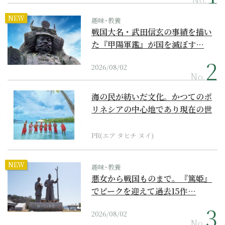
NEW
趣味･教養
戦国大名・武田信玄の事績を描い
た『甲陽軍鑑』が国を滅ぼす…
2026/08/02
No.
海の民が紡いだ文化。かつてのポ
リネシアの中心地であり現在の世
界遺産からみえてくる...
PR(エア タヒチ ヌイ)
NEW
趣味･教養
悪女から戦国ものまで。『篤姫』
でピークを迎えて過去15作…
2026/08/02
No.