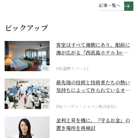
記事一覧へ
ピックアップ
客室はすべて海側にあり、眼前に
海が広がる『西表島ホテル by 星
野リゾート』
PR
PR(星野リゾート)
最先端の技術と技術者たちの熱い
気持ちによって作られているオー
ダーメイド補聴器
PR
PR(ソノヴァ・ジャパン株式会社)
金利上昇を機に、『守るお金』の
置き場所を再検討