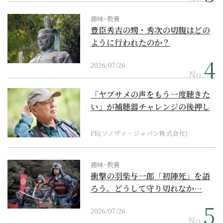
趣味･教養
豊臣秀吉の甥・秀次の切腹はどの
ように行われたのか？
2026/07/26
No.
「ヤブサメの声をもう一度聴きた
い」が補聴器チャレンジの後押し
に
PR(ソノヴァ・ジャパン株式会社)
趣味･教養
衝撃の羽柴与一郎「初陣死」を語
ろう。どうして守り切れなか…
2026/07/26
No.