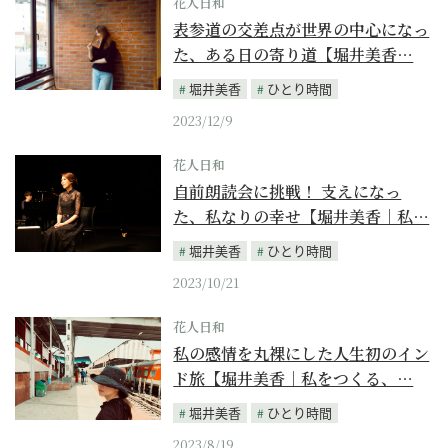
花人日和
表参道の交差点が世界の中心になっ
た、ある日の寄り道【堀井美香…
堀井美香
ひとり時間
2023/12/9
花人日和
自前朗読会に挑戦！ 支えになっ
た、私なりの幸せ【堀井美香｜私…
堀井美香
ひとり時間
2023/10/21
花人日和
私の感情を丸裸にした人生初のイン
ド旅【堀井美香｜私をつくる、…
堀井美香
ひとり時間
2023/8/19