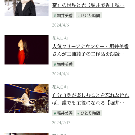
帯』の世界と光【堀井美香｜私…
堀井美香
ひとり時間
2024/4/6
花人日和
人気フリーアナウンサー・堀井美香
さんが三浦綾子の二作品を朗読…
堀井美香
2024/4/4
花人日和
自分自身が楽しむことを忘れなけれ
ば、誰でも主役になれる【堀井…
堀井美香
ひとり時間
2024/2/17