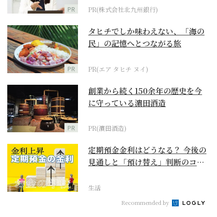
PR
PR(株式会社北九州銀行)
タヒチでしか味わえない、「海の
民」の記憶へとつながる旅
PR
PR(エア タヒチ ヌイ)
創業から続く150余年の歴史を今
に守っている濵田酒造
PR
PR(濵田酒造)
定期預金金利はどうなる？ 今後の
見通しと「預け替え」判断のコツ
【お金の学校】
生活
Recommended by