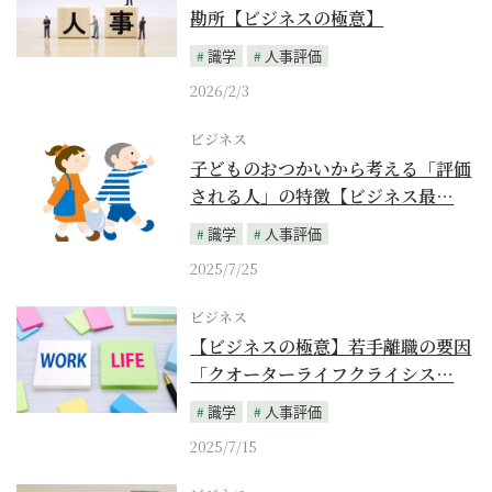
勘所【ビジネスの極意】
識学
人事評価
2026/2/3
ビジネス
子どものおつかいから考える「評価
される人」の特徴【ビジネス最…
識学
人事評価
2025/7/25
ビジネス
【ビジネスの極意】若手離職の要因
「クオーターライフクライシス…
識学
人事評価
2025/7/15