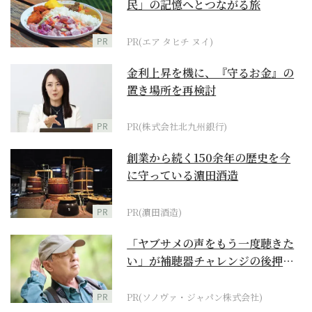
民」の記憶へとつながる旅
PR
PR(エア タヒチ ヌイ)
金利上昇を機に、『守るお金』の
置き場所を再検討
PR
PR(株式会社北九州銀行)
創業から続く150余年の歴史を今
に守っている濵田酒造
PR
PR(濵田酒造)
「ヤブサメの声をもう一度聴きた
い」が補聴器チャレンジの後押し
に
PR
PR(ソノヴァ・ジャパン株式会社)