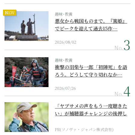
NEW
趣味･教養
悪女から戦国ものまで。『篤姫』
でピークを迎えて過去15作…
2026/08/02
No.
趣味･教養
衝撃の羽柴与一郎「初陣死」を語
ろう。どうして守り切れなか…
2026/07/26
No.
「ヤブサメの声をもう一度聴きた
い」が補聴器チャレンジの後押し
に
PR(ソノヴァ・ジャパン株式会社)