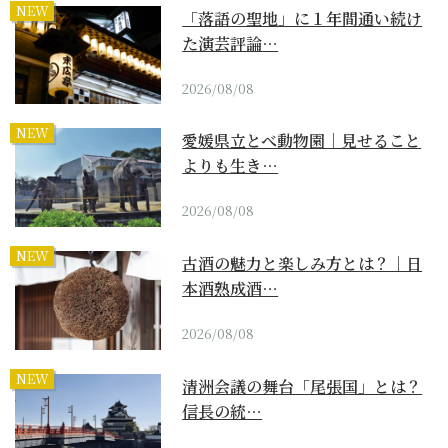
NEW
「落語の聖地」に１年間通い続け
た演芸評論…
2026/08/08
NEW
愛媛県立とべ動物園｜見せること
よりも生き…
2026/08/08
NEW
古酒の魅力と楽しみ方とは？｜日
本酒熟成酒…
2026/08/08
NEW
清洲会議の舞台「尾張国」とは？
信長の統…