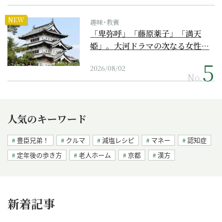
NEW
趣味･教養
「卑弥呼」「藤原薬子」「満天
姫」。大河ドラマの次なる女性…
2026/08/02
No.
人気のキーワード
豊臣兄弟！
クルマ
減塩レシピ
マネー
認知症
定年後の歩き方
老人ホーム
京都
漢方
新着記事