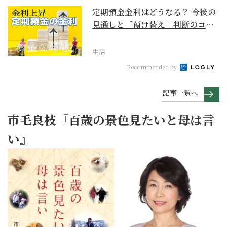
定期預金金利はどうなる？ 今後の
見通しと「預け替え」判断のコツ
【お金の学校】
生活
Recommended by
記事一覧へ
市毛良枝『百歳の景色見たいと母は言
い』