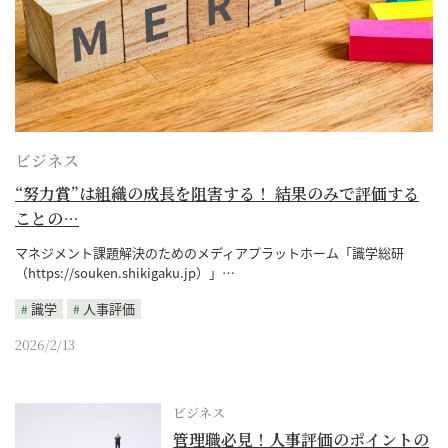
ビジネス
“努力賞”は組織の成長を阻害する！ 結果のみで評価する
ことの…
マネジメント課題解決のためのメディアプラットホーム「識学総研
（https://souken.shikigaku.jp）」…
識学
人事評価
2026/2/13
ビジネス
管理職必見！人事評価のポイントの