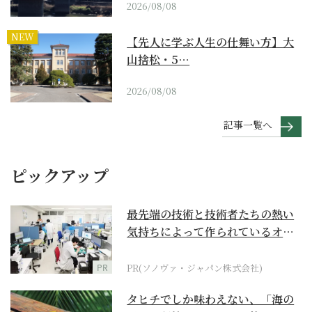
2026/08/08
NEW
【先人に学ぶ人生の仕舞い方】大
山捨松・5…
2026/08/08
記事一覧へ
ピックアップ
最先端の技術と技術者たちの熱い
気持ちによって作られているオー
ダーメイド補聴器
PR
PR(ソノヴァ・ジャパン株式会社)
タヒチでしか味わえない、「海の