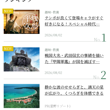
NEW
趣味･教養
テンポが良くて登場キャラがすぐ
好きになる！スペシャル時代…
2026/08/02
No.
NEW
趣味･教養
戦国大名・武田信玄の事績を描い
た『甲陽軍鑑』が国を滅ぼす…
2026/08/02
No.
静かな波のせせらぎと、満天の星
が広がり、くつろぎを体感できる
『西表島ホテル by...
PR(星野リゾート)