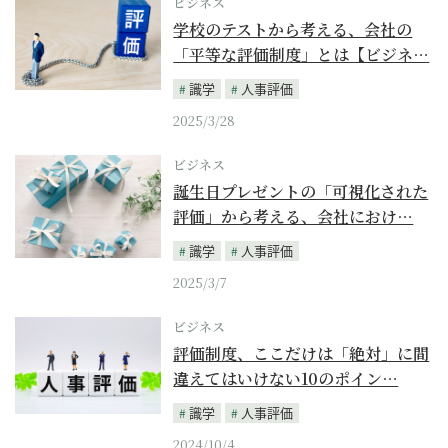
ビジネス
学校のテストから考える、会社の
「平等な評価制度」とは【ビジネ…
識学
人事評価
2025/3/28
ビジネス
誕生日プレゼントの「可視化された
評価」から考える、会社におけ…
識学
人事評価
2025/3/7
ビジネス
評価制度、ここだけは「絶対」に間
違えてはいけない10のポイン…
識学
人事評価
2024/10/4