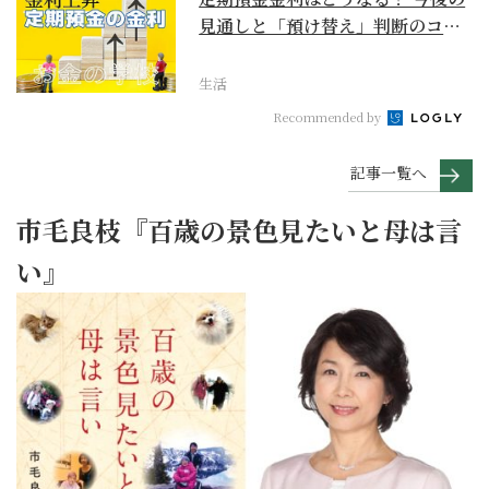
見通しと「預け替え」判断のコツ
【お金の学校】
生活
Recommended by
記事一覧へ
市毛良枝『百歳の景色見たいと母は言
い』