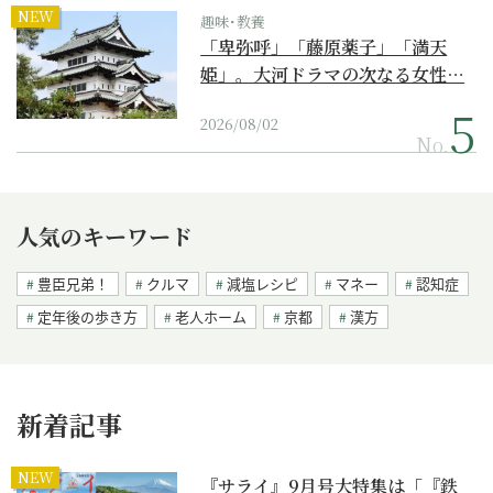
NEW
趣味･教養
「卑弥呼」「藤原薬子」「満天
姫」。大河ドラマの次なる女性…
2026/08/02
No.
人気のキーワード
豊臣兄弟！
クルマ
減塩レシピ
マネー
認知症
定年後の歩き方
老人ホーム
京都
漢方
新着記事
NEW
『サライ』9月号大特集は「『鉄