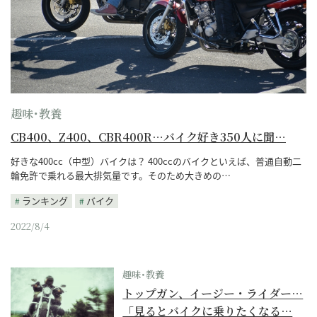
趣味･教養
CB400、Z400、CBR400R…バイク好き350人に聞…
好きな400cc（中型）バイクは？ 400ccのバイクといえば、普通自動二
輪免許で乗れる最大排気量です。そのため大きめの…
ランキング
バイク
2022/8/4
趣味･教養
トップガン、イージー・ライダー…
「見るとバイクに乗りたくなる…