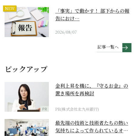
NEW
「事実」で動かす！ 部下からの報
告におけ…
2026/08/07
記事一覧へ
ピックアップ
金利上昇を機に、『守るお金』の
置き場所を再検討
PR
PR(株式会社北九州銀行)
最先端の技術と技術者たちの熱い
気持ちによって作られているオー