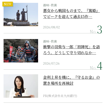
NEW
趣味･教養
悪女から戦国ものまで。『篤姫』
でピークを迎えて過去15作…
2026/08/02
No.
趣味･教養
衝撃の羽柴与一郎「初陣死」を語
ろう。どうして守り切れなか…
2026/07/26
No.
金利上昇を機に、『守るお金』の
置き場所を再検討
PR(株式会社北九州銀行)