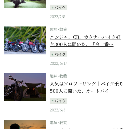
バイク
2022/7/8
趣味･教養
ニンジャ、CB、カタナ…バイク好
き300人に聞いた、「今一番…
バイク
2022/6/17
趣味･教養
人気はソロツーリング｜バイク乗り
500人に聞いた、オートバイ…
バイク
2022/6/3
趣味･教養