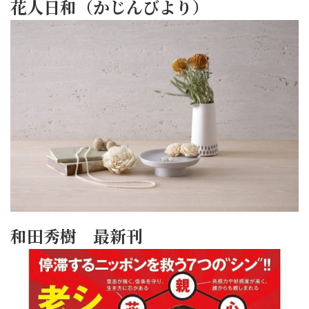
花人日和（かじんびより）
和田秀樹 最新刊