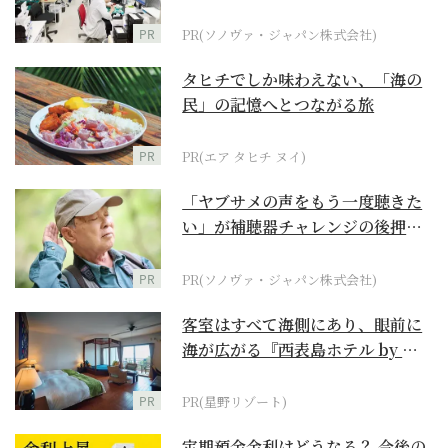
ダーメイド補聴器
PR
PR(ソノヴァ・ジャパン株式会社)
タヒチでしか味わえない、「海の
民」の記憶へとつながる旅
PR
PR(エア タヒチ ヌイ)
「ヤブサメの声をもう一度聴きた
い」が補聴器チャレンジの後押し
に
PR
PR(ソノヴァ・ジャパン株式会社)
客室はすべて海側にあり、眼前に
海が広がる『西表島ホテル by 星
野リゾート』
PR
PR(星野リゾート)
定期預金金利はどうなる？ 今後の