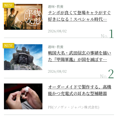
NEW
趣味･教養
テンポが良くて登場キャラがすぐ
好きになる！スペシャル時代…
2026/08/02
No.
NEW
趣味･教養
戦国大名・武田信玄の事績を描い
た『甲陽軍鑑』が国を滅ぼす…
2026/08/02
No.
オーダーメイドで製作する、高機
能かつ充電式の耳あな型補聴器
PR(ソノヴァ・ジャパン株式会社)