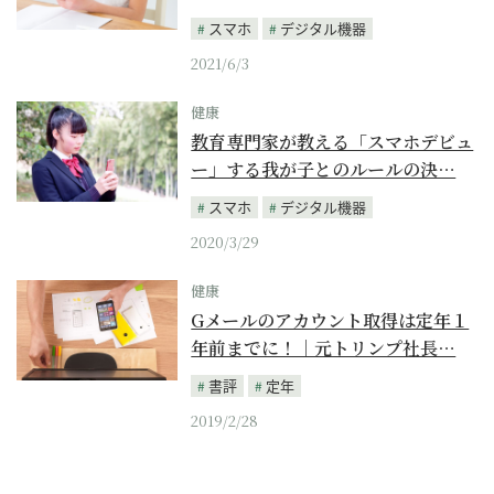
スマホ
デジタル機器
2021/6/3
健康
教育専門家が教える「スマホデビュ
ー」する我が子とのルールの決…
スマホ
デジタル機器
2020/3/29
健康
Gメールのアカウント取得は定年１
年前までに！｜元トリンプ社長…
書評
定年
2019/2/28