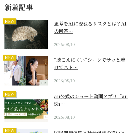
新着記事
NEW
思考をAIに委ねるリスクとは？AI
の回答…
2026/08/10
NEW
“聴こえにくい”シーンでサッと着
けてスト…
2026/08/10
PR
NEW
au公式のショート動画アプリ「au
Sh…
2026/08/10
NEW
国民健康保険と社会保険の違いと