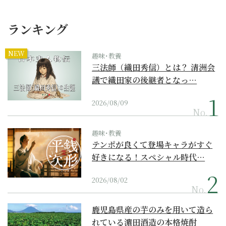
ランキング
NEW
趣味･教養
三法師（織田秀信）とは？ 清洲会
議で織田家の後継者となっ…
2026/08/09
No.
趣味･教養
テンポが良くて登場キャラがすぐ
好きになる！スペシャル時代…
2026/08/02
No.
鹿児島県産の芋のみを用いて造ら
れている濵田酒造の本格焼酎