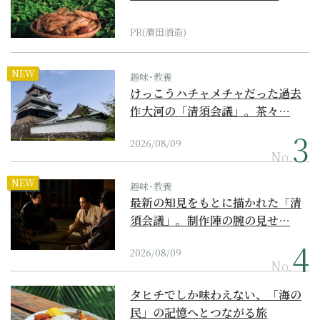
PR(濵田酒造)
NEW
趣味･教養
けっこうハチャメチャだった過去
作大河の「清須会議」。茶々…
2026/08/09
No.
NEW
趣味･教養
最新の知見をもとに描かれた「清
須会議」。制作陣の腕の見せ…
2026/08/09
No.
タヒチでしか味わえない、「海の
民」の記憶へとつながる旅