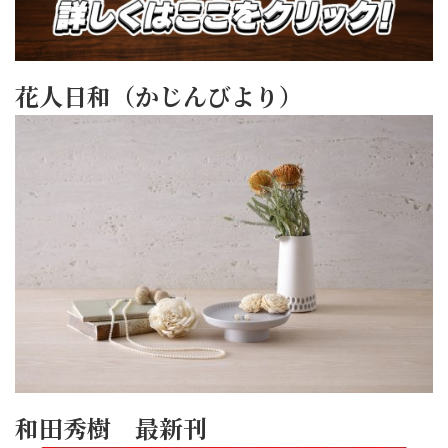
花人日和（かじんびより）
和田秀樹 最新刊