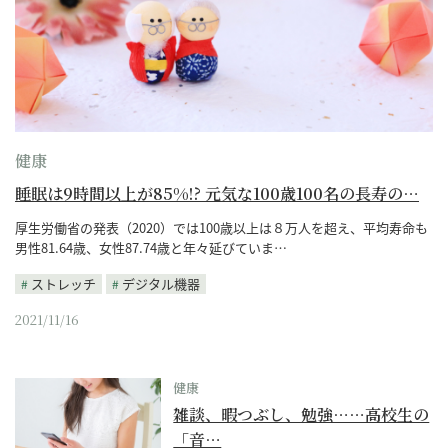
健康
睡眠は9時間以上が85%!? 元気な100歳100名の長寿の…
厚生労働省の発表（2020）では100歳以上は８万人を超え、平均寿命も
男性81.64歳、女性87.74歳と年々延びていま…
ストレッチ
デジタル機器
2021/11/16
健康
雑談、暇つぶし、勉強……高校生の
「音…