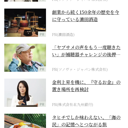
創業から続く150余年の歴史を今
に守っている濵田酒造
PR
PR(濵田酒造)
「ヤブサメの声をもう一度聴きた
い」が補聴器チャレンジの後押し
に
PR
PR(ソノヴァ・ジャパン株式会社)
金利上昇を機に、『守るお金』の
置き場所を再検討
PR
PR(株式会社北九州銀行)
タヒチでしか味わえない、「海の
民」の記憶へとつながる旅