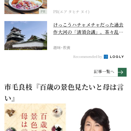
PR
PR(エア タヒチ ヌイ)
けっこうハチャメチャだった過去
作大河の「清須会議」。茶々乱
入、お市が三法師と登場...
趣味･教養
Recommended by
記事一覧へ
市毛良枝『百歳の景色見たいと母は言
い』