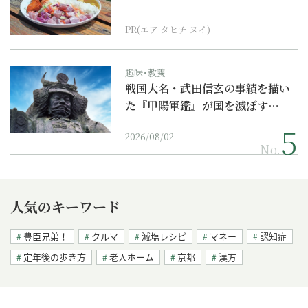
PR(エア タヒチ ヌイ)
趣味･教養
戦国大名・武田信玄の事績を描い
た『甲陽軍鑑』が国を滅ぼす…
2026/08/02
No.
人気のキーワード
豊臣兄弟！
クルマ
減塩レシピ
マネー
認知症
定年後の歩き方
老人ホーム
京都
漢方