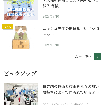
は？ 保険…
2026/08/10
NEW
ニャンコ先生の開運星占い（8/10
～8/…
2026/08/10
記事一覧へ
ピックアップ
最先端の技術と技術者たちの熱い
気持ちによって作られているオー
ダーメイド補聴器
PR
PR(ソノヴァ・ジャパン株式会社)