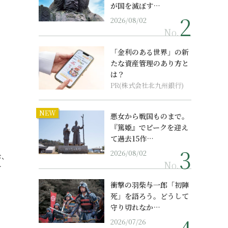
が国を滅ぼす…
2026/08/02
No.
「金利のある世界」の新
たな資産管理のあり方と
は？
PR(株式会社北九州銀行)
NEW
悪女から戦国ものまで。
『篤姫』でピークを迎え
て過去15作…
2026/08/02
む、
No.
…
衝撃の羽柴与一郎「初陣
死」を語ろう。どうして
守り切れなか…
2026/07/26