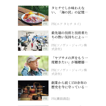
タヒチでしか味わえな
い、「海の民」の記憶へ
とつながる旅
PR
PR(エア タヒチ ヌイ)
最先端の技術と技術者た
ちの熱い気持ちによって
作られているオーダーメ
PR(ソノヴァ・ジャパン株
イド補聴器
PR
式会社)
「ヤブサメの声をもう一
度聴きたい」が補聴器チ
ャレンジの後押しに
PR(ソノヴァ・ジャパン株
PR
式会社)
創業から続く150余年の
歴史を今に守っている濵
田酒造
PR
PR(濵田酒造)