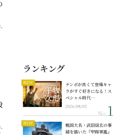
の
む、
…
ランキング
NEW
テンポが良くて登場キャ
ラがすぐ好きになる！ス
ペシャル時代…
投
2026/08/02
No.
NEW
戦国大名・武田信玄の事
む、
績を描いた『甲陽軍鑑』
…