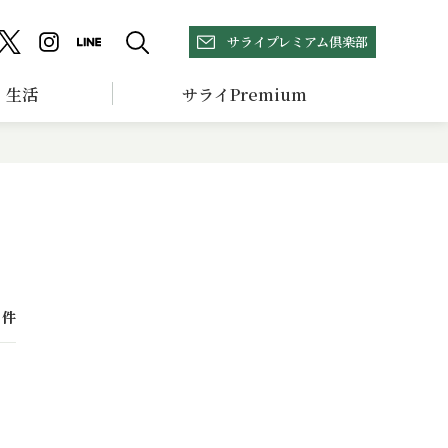
サライプレミアム倶楽部
生活
サライPremium
件