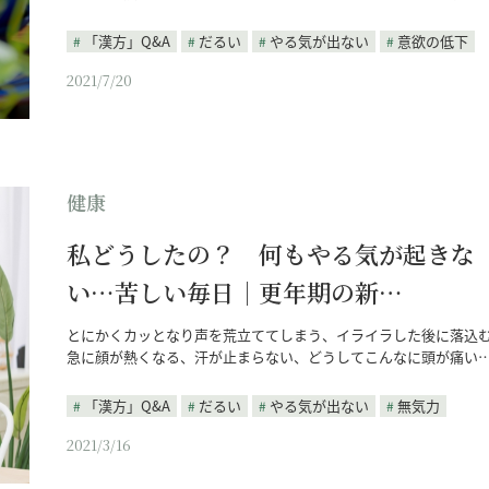
「漢方」Q&A
だるい
やる気が出ない
意欲の低下
2021/7/20
健康
私どうしたの？ 何もやる気が起きな
い…苦しい毎日｜更年期の新…
とにかくカッとなり声を荒立ててしまう、イライラした後に落込
急に顔が熱くなる、汗が止まらない、どうしてこんなに頭が痛い
「漢方」Q&A
だるい
やる気が出ない
無気力
2021/3/16