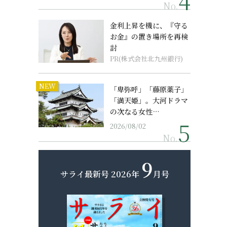
No.
金利上昇を機に、『守る
お金』の置き場所を再検
討
PR(株式会社北九州銀行)
NEW
「卑弥呼」「藤原薬子」
「満天姫」。大河ドラマ
の次なる女性…
2026/08/02
No.
9
サライ最新号
2026年
月号