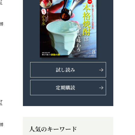
宝
博
試し読み
定期購読
宝
博
人気のキーワード