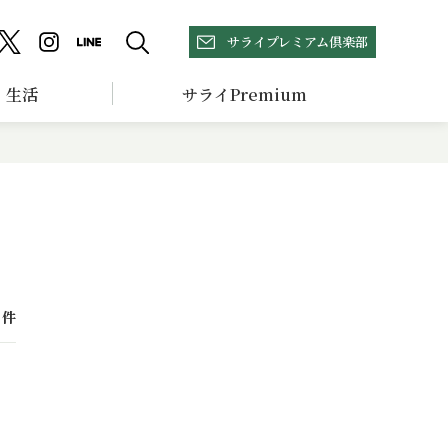
サライプレミアム倶楽部
生活
サライPremium
件