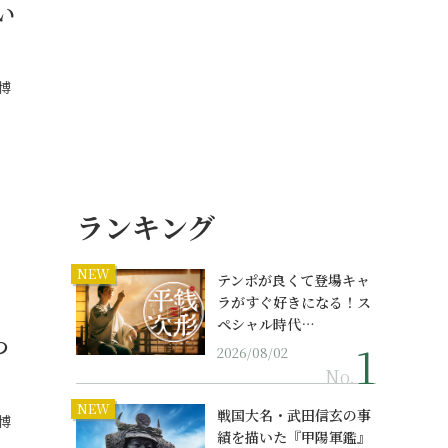
い
博
ランキング
NEW
テンポが良くて登場キャ
ラがすぐ好きになる！ス
ペシャル時代…
つ
2026/08/02
No.
NEW
戦国大名・武田信玄の事
博
績を描いた『甲陽軍鑑』