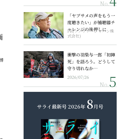
No.
「ヤブサメの声をもう一
度聴きたい」が補聴器チ
ャレンジの後押しに
PR(ソノヴァ・ジャパン株
画
式会社)
衝撃の羽柴与一郎「初陣
博
死」を語ろう。どうして
守り切れなか…
2026/07/26
No.
8
サライ最新号
2026年
月号