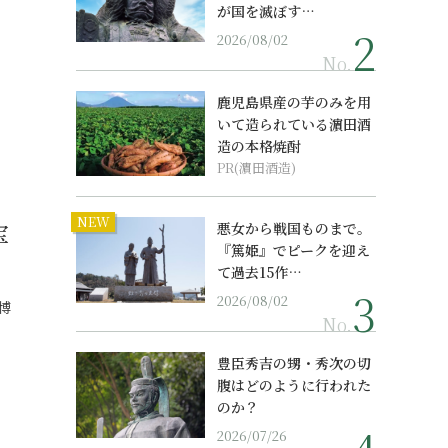
が国を滅ぼす…
2026/08/02
No.
鹿児島県産の芋のみを用
いて造られている濵田酒
造の本格焼酎
PR(濵田酒造)
NEW
宝
悪女から戦国ものまで。
『篤姫』でピークを迎え
て過去15作…
2026/08/02
博
No.
豊臣秀吉の甥・秀次の切
腹はどのように行われた
のか？
2026/07/26