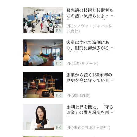
最先端の技術と技術者た
ちの熱い気持ちによって
作られているオーダーメ
PR(ソノヴァ・ジャパン株
イド補聴器
PR
式会社)
客室はすべて海側にあ
り、眼前に海が広がる
『西表島ホテル by 星野
リゾート』
PR
PR(星野リゾート)
創業から続く150余年の
歴史を今に守っている濵
田酒造
PR
PR(濵田酒造)
金利上昇を機に、『守る
お金』の置き場所を再検
討
PR
PR(株式会社北九州銀行)