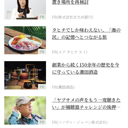
置き場所を再検討
PR
PR(株式会社北九州銀行)
タヒチでしか味わえない、「海の
民」の記憶へとつながる旅
PR
PR(エア タヒチ ヌイ)
創業から続く150余年の歴史を今
に守っている濵田酒造
PR
PR(濵田酒造)
「ヤブサメの声をもう一度聴きた
い」が補聴器チャレンジの後押し
に
PR
PR(ソノヴァ・ジャパン株式会社)