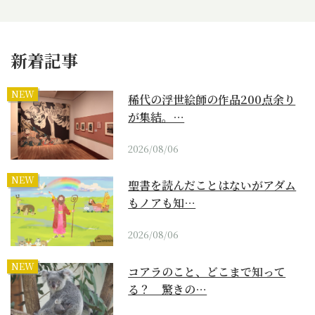
新着記事
NEW
稀代の浮世絵師の作品200点余り
が集結。…
2026/08/06
NEW
聖書を読んだことはないがアダム
もノアも知…
2026/08/06
NEW
コアラのこと、どこまで知って
る？ 驚きの…