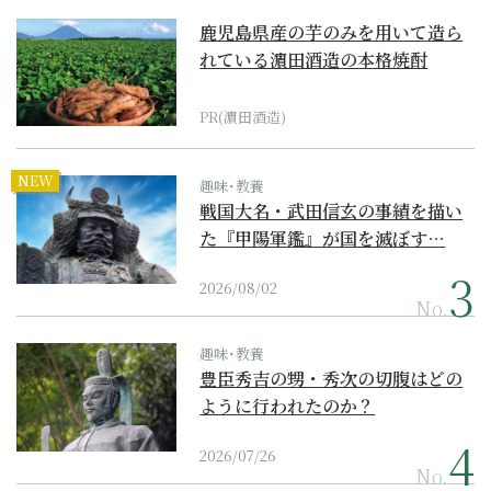
鹿児島県産の芋のみを用いて造ら
れている濵田酒造の本格焼酎
PR(濵田酒造)
NEW
趣味･教養
戦国大名・武田信玄の事績を描い
た『甲陽軍鑑』が国を滅ぼす…
2026/08/02
No.
趣味･教養
豊臣秀吉の甥・秀次の切腹はどの
ように行われたのか？
2026/07/26
No.