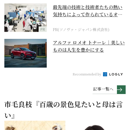
最先端の技術と技術者たちの熱い
気持ちによって作られているオー
ダーメイド補聴器
PR
PR(ソノヴァ・ジャパン株式会社)
アルファ ロメオ トナーレ｜美しい
ものは人生を豊かにする
Recommended by
記事一覧へ
市毛良枝『百歳の景色見たいと母は言
い』