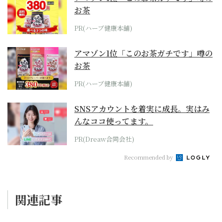
お茶
PR(ハーブ健康本舗)
アマゾン1位「このお茶ガチです」噂の
お茶
PR(ハーブ健康本舗)
SNSアカウントを着実に成長。実はみ
んなココ使ってます。
PR(Dreaw合同会社)
Recommended by
関連記事