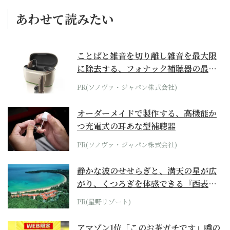
あわせて読みたい
ことばと雑音を切り離し雑音を最大限
に除去する、フォナック補聴器の最上
位モデル
PR(ソノヴァ・ジャパン株式会社)
オーダーメイドで製作する、高機能か
つ充電式の耳あな型補聴器
PR(ソノヴァ・ジャパン株式会社)
静かな波のせせらぎと、満天の星が広
がり、くつろぎを体感できる『西表島
ホテル by...
PR(星野リゾート)
アマゾン1位「このお茶ガチです」噂の