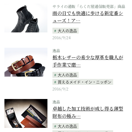
サライの通販「らくだ屋通信販売部」商品
雨の日でも快適に歩ける新定番シ
ューズ！ア…
大人の逸品
2016/9/24
逸品
栃木レザーの希少な厚革を職人が
手作業で磨…
大人の逸品
買えるメイド・イン・ニッポン
2016/9/2
逸品
卓越した加工技術が成し得る薄型
財布の極み…
大人の逸品