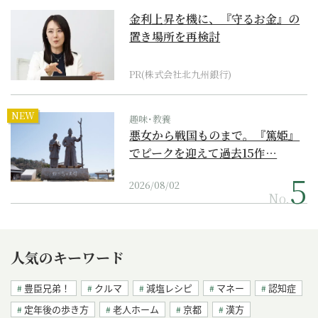
金利上昇を機に、『守るお金』の
置き場所を再検討
PR(株式会社北九州銀行)
NEW
趣味･教養
悪女から戦国ものまで。『篤姫』
でピークを迎えて過去15作…
2026/08/02
No.
人気のキーワード
豊臣兄弟！
クルマ
減塩レシピ
マネー
認知症
定年後の歩き方
老人ホーム
京都
漢方