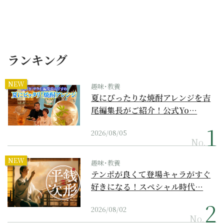
ランキング
NEW
趣味･教養
夏にぴったりな焼酎アレンジを吉
尾編集長がご紹介！公式Yo…
2026/08/05
No.
NEW
趣味･教養
テンポが良くて登場キャラがすぐ
好きになる！スペシャル時代…
2026/08/02
No.