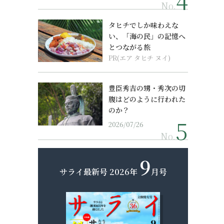
No.
タヒチでしか味わえな
い、「海の民」の記憶へ
とつながる旅
PR(エア タヒチ ヌイ)
豊臣秀吉の甥・秀次の切
腹はどのように行われた
のか？
2026/07/26
No.
9
サライ最新号
2026年
月号