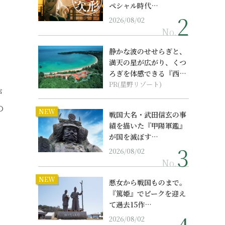
ペシャル時代…
2026/08/02
No.
静かな波のせせらぎと、
満天の星が広がり、くつ
ろぎを体感できる『西表
島ホテル by...
PR(星野リゾート)
が
の
NEW
戦国大名・武田信玄の事
績を描いた『甲陽軍鑑』
が国を滅ぼす…
2026/08/02
No.
NEW
悪女から戦国ものまで。
『篤姫』でピークを迎え
て過去15作…
2026/08/02