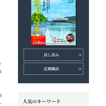
試し読み
で
定期購読
ば
生
人気のキーワード
ル