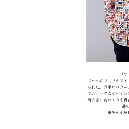
「ア
スマホのアプリのアイ
られた。派手なパター
でユニークなデザイン
街歩きに合わすのも自
品
※モデル身長