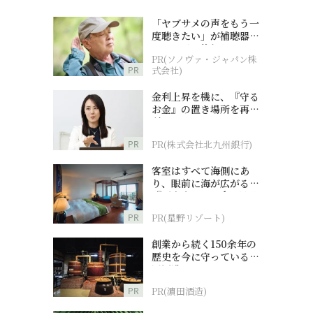
「ヤブサメの声をもう一
度聴きたい」が補聴器チ
ャレンジの後押しに
PR(ソノヴァ・ジャパン株
PR
式会社)
金利上昇を機に、『守る
お金』の置き場所を再検
討
PR
PR(株式会社北九州銀行)
客室はすべて海側にあ
り、眼前に海が広がる
『西表島ホテル by 星野
リゾート』
PR
PR(星野リゾート)
創業から続く150余年の
歴史を今に守っている濵
田酒造
PR
PR(濵田酒造)