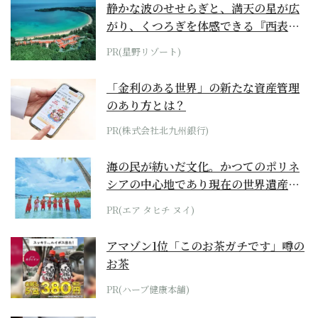
静かな波のせせらぎと、満天の星が広
がり、くつろぎを体感できる『西表島
ホテル by...
PR(星野リゾート)
「金利のある世界」の新たな資産管理
のあり方とは？
PR(株式会社北九州銀行)
海の民が紡いだ文化。かつてのポリネ
シアの中心地であり現在の世界遺産か
らみえてくる...
PR(エア タヒチ ヌイ)
アマゾン1位「このお茶ガチです」噂の
お茶
PR(ハーブ健康本舗)