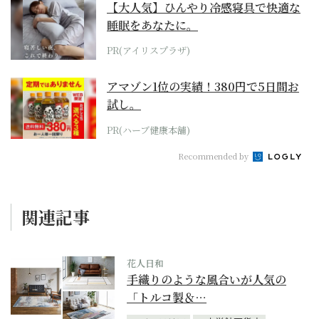
【大人気】ひんやり冷感寝具で快適な
睡眠をあなたに。
PR(アイリスプラザ)
アマゾン1位の実績！380円で5日間お
試し。
PR(ハーブ健康本舗)
Recommended by
関連記事
花人日和
手織りのような風合いが人気の
「トルコ製＆…