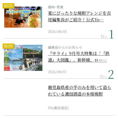
NEW
趣味･教養
夏にぴったりな焼酎アレンジを吉
尾編集長がご紹介！公式Yo…
2026/08/05
No.
NEW
編集部からのお知らせ
『サライ』9月号大特集は「『鉄
道』大図鑑」。新幹線、ロー…
2026/08/07
No.
鹿児島県産の芋のみを用いて造ら
れている濵田酒造の本格焼酎
PR(濵田酒造)