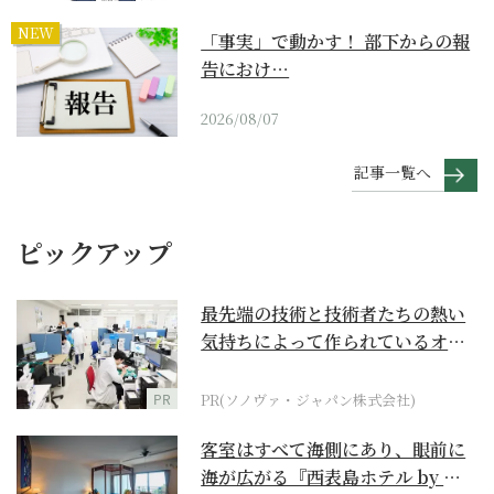
NEW
「事実」で動かす！ 部下からの報
告におけ…
2026/08/07
記事一覧へ
ピックアップ
最先端の技術と技術者たちの熱い
気持ちによって作られているオー
ダーメイド補聴器
PR
PR(ソノヴァ・ジャパン株式会社)
客室はすべて海側にあり、眼前に
海が広がる『西表島ホテル by 星