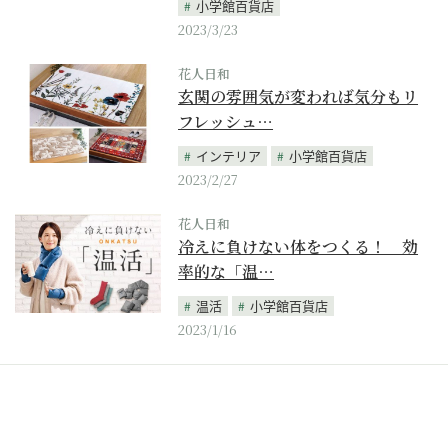
小学館百貨店
2023/3/23
花人日和
玄関の雰囲気が変われば気分もリ
フレッシュ…
インテリア
小学館百貨店
2023/2/27
花人日和
冷えに負けない体をつくる！ 効
率的な「温…
温活
小学館百貨店
2023/1/16