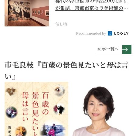
稀代の浮世絵師の作品200点余り
が集結。京都市京セラ美術館の
「浮世絵スーパークリ...
催し物
Recommended by
記事一覧へ
市毛良枝『百歳の景色見たいと母は言
い』