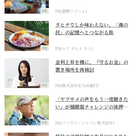
野リゾート』
PR
PR(星野リゾート)
タヒチでしか味わえない、「海の
民」の記憶へとつながる旅
PR
PR(エア タヒチ ヌイ)
金利上昇を機に、『守るお金』の
置き場所を再検討
PR
PR(株式会社北九州銀行)
「ヤブサメの声をもう一度聴きた
い」が補聴器チャレンジの後押し
に
PR
PR(ソノヴァ・ジャパン株式会社)