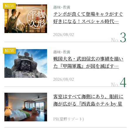
NEW
趣味･教養
テンポが良くて登場キャラがすぐ
好きになる！スペシャル時代…
2026/08/02
No.
NEW
趣味･教養
戦国大名・武田信玄の事績を描い
た『甲陽軍鑑』が国を滅ぼす…
2026/08/02
No.
客室はすべて海側にあり、眼前に
海が広がる『西表島ホテル by 星
野リゾート』
PR(星野リゾート)