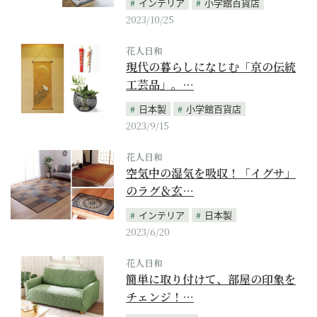
インテリア
小学館百貨店
2023/10/25
花人日和
現代の暮らしになじむ「京の伝統
工芸品」。…
日本製
小学館百貨店
2023/9/15
花人日和
空気中の湿気を吸収！「イグサ」
のラグ＆玄…
インテリア
日本製
2023/6/20
花人日和
簡単に取り付けて、部屋の印象を
チェンジ！…