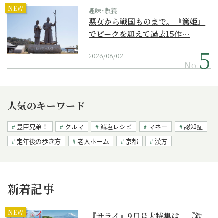
NEW
趣味･教養
悪女から戦国ものまで。『篤姫』
でピークを迎えて過去15作…
2026/08/02
No.
人気のキーワード
豊臣兄弟！
クルマ
減塩レシピ
マネー
認知症
定年後の歩き方
老人ホーム
京都
漢方
新着記事
NEW
『サライ』9月号大特集は「『鉄