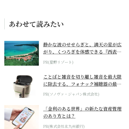
あわせて読みたい
静かな波のせせらぎと、満天の星が広
がり、くつろぎを体感できる『西表島
ホテル by...
PR(星野リゾート)
ことばと雑音を切り離し雑音を最大限
に除去する、フォナック補聴器の最上
位モデル
PR(ソノヴァ・ジャパン株式会社)
「金利のある世界」の新たな資産管理
のあり方とは？
PR(株式会社北九州銀行)