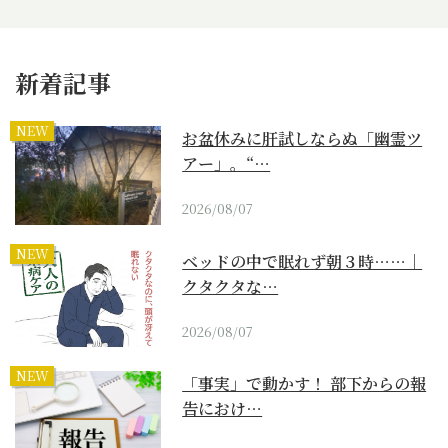
新着記事
NEW
お盆休みに肝試しならぬ「幽霊ツ
アー」。“…
2026/08/07
NEW
ベッドの中で眠れず朝３時……｜
クタクタな…
2026/08/07
NEW
「事実」で動かす！ 部下からの報
告におけ…