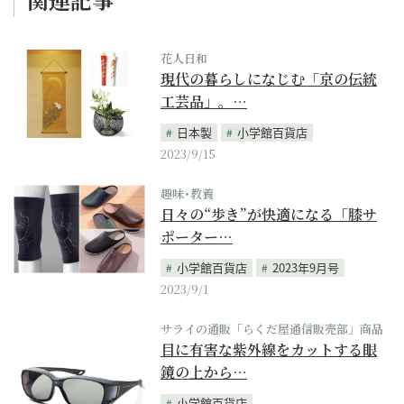
花人日和
現代の暮らしになじむ「京の伝統
工芸品」。…
日本製
小学館百貨店
2023/9/15
趣味･教養
日々の“歩き”が快適になる「膝サ
ポーター…
小学館百貨店
2023年9月号
2023/9/1
サライの通販「らくだ屋通信販売部」商品
目に有害な紫外線をカットする眼
鏡の上から…
小学館百貨店