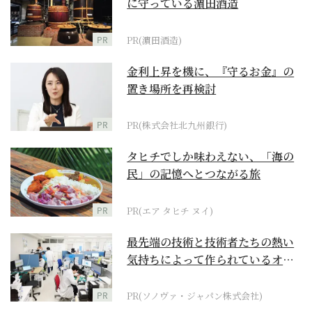
に守っている濵田酒造
PR
PR(濵田酒造)
金利上昇を機に、『守るお金』の
置き場所を再検討
PR
PR(株式会社北九州銀行)
タヒチでしか味わえない、「海の
民」の記憶へとつながる旅
PR
PR(エア タヒチ ヌイ)
最先端の技術と技術者たちの熱い
気持ちによって作られているオー
ダーメイド補聴器
PR
PR(ソノヴァ・ジャパン株式会社)