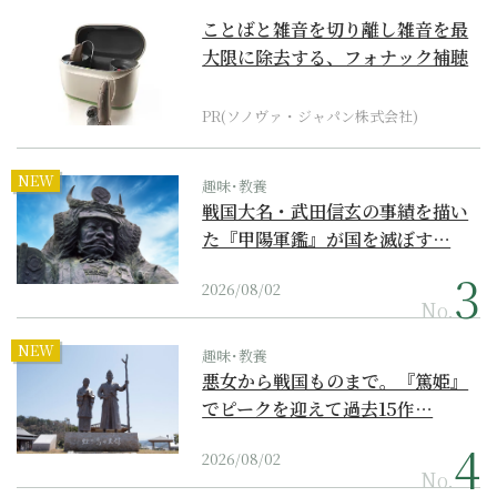
ことばと雑音を切り離し雑音を最
大限に除去する、フォナック補聴
器の最上位モデル
PR(ソノヴァ・ジャパン株式会社)
NEW
趣味･教養
戦国大名・武田信玄の事績を描い
た『甲陽軍鑑』が国を滅ぼす…
2026/08/02
No.
NEW
趣味･教養
悪女から戦国ものまで。『篤姫』
でピークを迎えて過去15作…
2026/08/02
No.