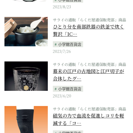
2023/8/23
サライの通販「らくだ屋通信販売部」商品
ひとり分を南部鉄器の鉄釜で炊く
贅沢「1C…
小学館百貨店
2023/7/26
サライの通販「らくだ屋通信販売部」商品
幕末の江戸の古地図と江戸切子が
合体したグ…
小学館百貨店
2023/6/20
サライの通販「らくだ屋通信販売部」商品
磁気の力で血流を促進しコリを軽
減する「コ…