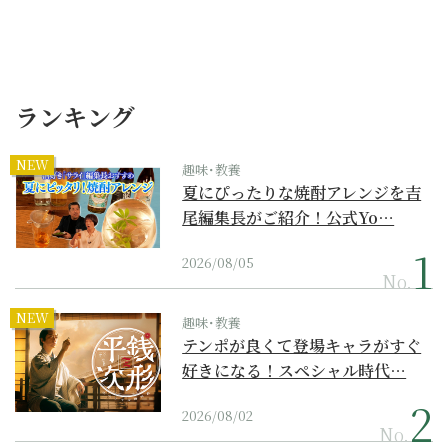
ランキング
NEW
趣味･教養
夏にぴったりな焼酎アレンジを吉
尾編集長がご紹介！公式Yo…
2026/08/05
No.
NEW
趣味･教養
テンポが良くて登場キャラがすぐ
好きになる！スペシャル時代…
2026/08/02
No.