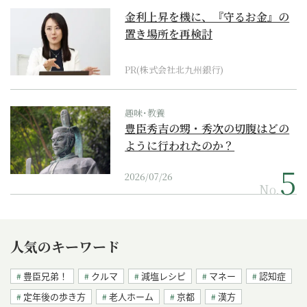
金利上昇を機に、『守るお金』の
置き場所を再検討
PR(株式会社北九州銀行)
趣味･教養
豊臣秀吉の甥・秀次の切腹はどの
ように行われたのか？
2026/07/26
No.
人気のキーワード
豊臣兄弟！
クルマ
減塩レシピ
マネー
認知症
定年後の歩き方
老人ホーム
京都
漢方