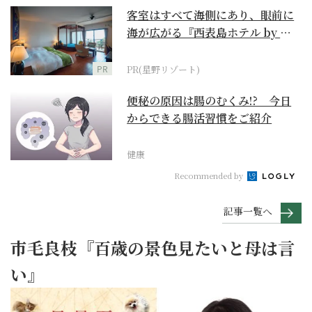
客室はすべて海側にあり、眼前に
海が広がる『西表島ホテル by 星
野リゾート』
PR
PR(星野リゾート)
便秘の原因は腸のむくみ!? 今日
からできる腸活習慣をご紹介
健康
Recommended by
記事一覧へ
市毛良枝『百歳の景色見たいと母は言
い』