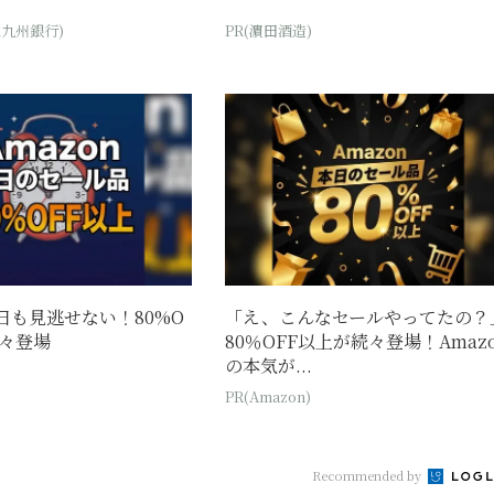
北九州銀行)
PR(濵田酒造)
今日も見逃せない！80%O
「え、こんなセールやってたの？
続々登場
80％OFF以上が続々登場！Amaz
の本気が...
PR(Amazon)
Recommended by