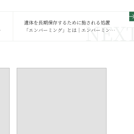
遺体を長期保存するために施される処置
べ
「エンバーミング」とは｜エンバーミング
と
の目的、手順と費用を解説【葬儀の作法】