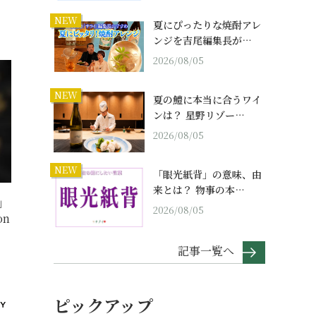
NEW
夏にぴったりな焼酎アレ
ンジを吉尾編集長が…
2026/08/05
NEW
夏の鱧に本当に合うワイ
ンは？ 星野リゾー…
2026/08/05
NEW
「眼光紙背」の意味、由
来とは？ 物事の本…
」
2026/08/05
on
記事一覧へ
ピックアップ