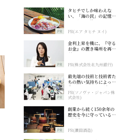
タヒチでしか味わえな
い、「海の民」の記憶へ
とつながる旅
PR
PR(エア タヒチ ヌイ)
金利上昇を機に、『守る
お金』の置き場所を再検
討
PR
PR(株式会社北九州銀行)
最先端の技術と技術者た
ちの熱い気持ちによって
作られているオーダーメ
PR(ソノヴァ・ジャパン株
イド補聴器
PR
式会社)
創業から続く150余年の
歴史を今に守っている濵
田酒造
PR
PR(濵田酒造)
」