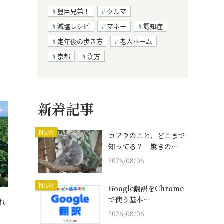
豊臣兄弟！
クルマ
減塩レシピ
マネー
認知症
定年後の歩き方
老人ホーム
京都
漢方
新着記事
NEW
コアラのこと、どこまで
知ってる？ 驚きの…
2026/08/06
NEW
Google翻訳をChrome
で使う基本…
れ
2026/08/06