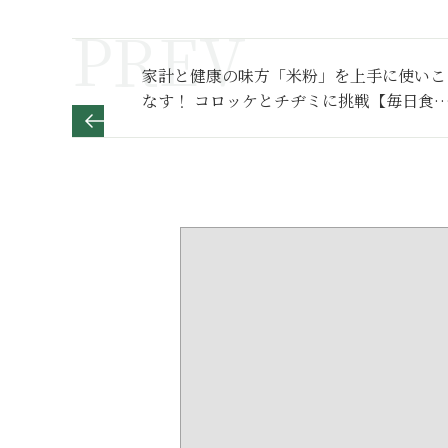
家計と健康の味方「米粉」を上手に使いこ
なす！ コロッケとチヂミに挑戦【毎日食
たい はじめての米粉レシピ おかずとパン
お菓子】