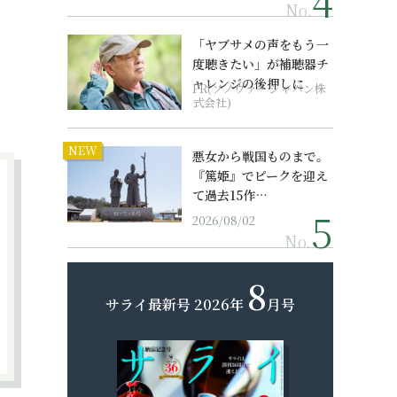
No.
「ヤブサメの声をもう一
度聴きたい」が補聴器チ
ャレンジの後押しに
PR(ソノヴァ・ジャパン株
式会社)
NEW
悪女から戦国ものまで。
『篤姫』でピークを迎え
て過去15作…
2026/08/02
No.
8
サライ最新号
2026年
月号