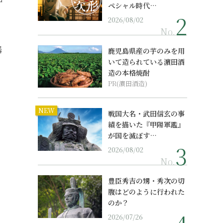
ペシャル時代…
2026/08/02
No.
器
鹿児島県産の芋のみを用
いて造られている濵田酒
造の本格焼酎
PR(濵田酒造)
NEW
戦国大名・武田信玄の事
績を描いた『甲陽軍鑑』
が国を滅ぼす…
2026/08/02
No.
豊臣秀吉の甥・秀次の切
腹はどのように行われた
のか？
2026/07/26