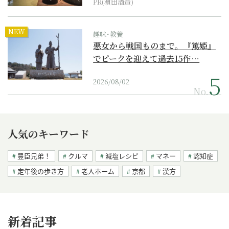
PR(濵田酒造)
NEW
趣味･教養
悪女から戦国ものまで。『篤姫』
でピークを迎えて過去15作…
2026/08/02
No.
人気のキーワード
豊臣兄弟！
クルマ
減塩レシピ
マネー
認知症
定年後の歩き方
老人ホーム
京都
漢方
新着記事