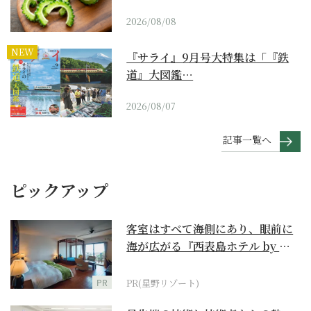
2026/08/08
NEW
『サライ』9月号大特集は「『鉄
道』大図鑑…
2026/08/07
記事一覧へ
ピックアップ
客室はすべて海側にあり、眼前に
海が広がる『西表島ホテル by 星
野リゾート』
PR
PR(星野リゾート)