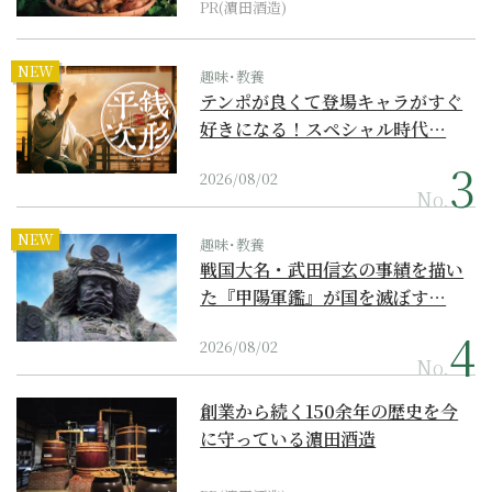
PR(濵田酒造)
NEW
趣味･教養
テンポが良くて登場キャラがすぐ
好きになる！スペシャル時代…
2026/08/02
No.
NEW
趣味･教養
戦国大名・武田信玄の事績を描い
た『甲陽軍鑑』が国を滅ぼす…
2026/08/02
No.
創業から続く150余年の歴史を今
に守っている濵田酒造