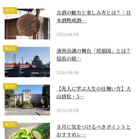
NEW
古酒の魅力と楽しみ方とは？｜日
本酒熟成酒…
2026/08/08
NEW
清洲会議の舞台「尾張国」とは？
信長の統…
2026/08/08
NEW
【先人に学ぶ人生の仕舞い方】大
山捨松・5…
2026/08/08
NEW
８月に気をつけるべきポイントと
おすすめレ…