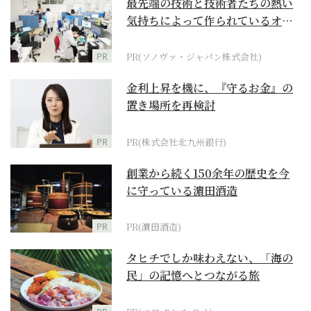
最先端の技術と技術者たちの熱い
気持ちによって作られているオー
ダーメイド補聴器
PR
PR(ソノヴァ・ジャパン株式会社)
金利上昇を機に、『守るお金』の
置き場所を再検討
PR
PR(株式会社北九州銀行)
創業から続く150余年の歴史を今
に守っている濵田酒造
PR
PR(濵田酒造)
タヒチでしか味わえない、「海の
民」の記憶へとつながる旅