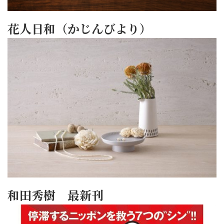
花人日和（かじんびより）
和田秀樹 最新刊