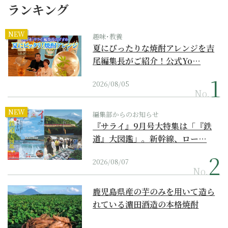
ランキング
NEW
趣味･教養
夏にぴったりな焼酎アレンジを吉
尾編集長がご紹介！公式Yo…
2026/08/05
No.
NEW
編集部からのお知らせ
『サライ』9月号大特集は「『鉄
道』大図鑑」。新幹線、ロー…
2026/08/07
No.
鹿児島県産の芋のみを用いて造ら
れている濵田酒造の本格焼酎