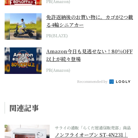
PR(Amazon)
免許返納後のお買い物に。カゴが2つ載
る4輪シニアカー
PR(BLAZE)
Amazon今日も見逃せない！80%OFF
以上が続々登場
PR(Amazon)
Recommended by
関連記事
サライの通販「らくだ屋通信販売部」商品
ノンフライオーブン ST-4N231｜