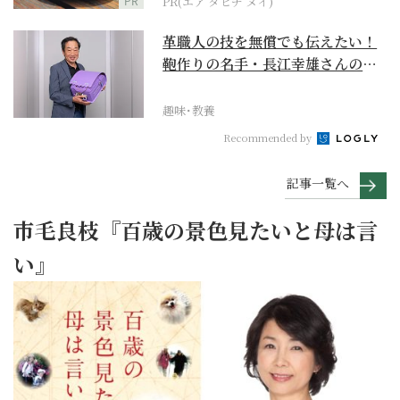
PR
PR(エア タヒチ ヌイ)
革職人の技を無償でも伝えたい！
鞄作りの名手・長江幸雄さんの第
二の人生の挑戦
趣味･教養
Recommended by
記事一覧へ
市毛良枝『百歳の景色見たいと母は言
い』