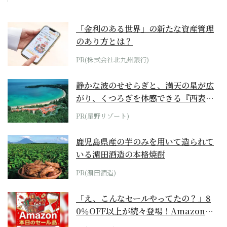
「金利のある世界」の新たな資産管理
のあり方とは？
PR(株式会社北九州銀行)
静かな波のせせらぎと、満天の星が広
がり、くつろぎを体感できる『西表島
ホテル by...
PR(星野リゾート)
鹿児島県産の芋のみを用いて造られて
いる濵田酒造の本格焼酎
PR(濵田酒造)
「え、こんなセールやってたの？」8
0％OFF以上が続々登場！Amazonの
本気が...