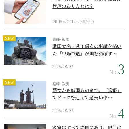
管理のあり方とは？
PR(株式会社北九州銀行)
NEW
趣味･教養
戦国大名・武田信玄の事績を描い
た『甲陽軍鑑』が国を滅ぼす…
2026/08/02
No.
NEW
趣味･教養
悪女から戦国ものまで。『篤姫』
でピークを迎えて過去15作…
2026/08/02
No.
客室はすべて海側にあり、眼前に