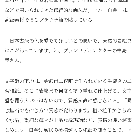
鉱石を砕いて作る岩絵具で着色。約1400年前より日本画
などで用いられてきた伝統的な画法だ。一方「白金」は、
高級素材であるプラチナ箔を貼っている。
「日本古来の色を愛でてほしいとの思いで、天然の岩絵具
にこだわっています」と、ブランドディレクターの牛島
孝さん。
文字盤の下地は、金沢市二俣町で作られている手漉きの二
俣和紙。そこに岩絵具を何度も塗り重ねて仕上げる。文字
盤を覆うカバーはないので、質感が直に感じられる。「同
じ鉱石でも砕き方で質感が変わります。粗い粒子がきらめ
く水晶、微細な輝きが上品な緑瑪瑙など、表情の違いが楽
しめます。白金は筋状の模様が入る和紙を使うことで、水