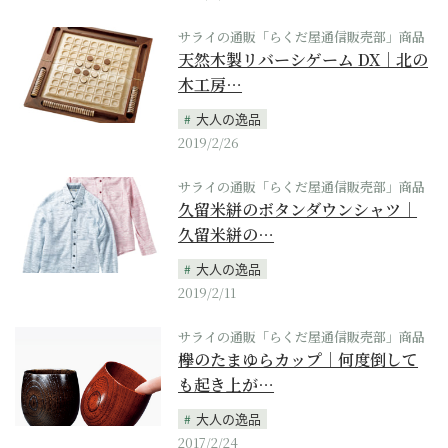
サライの通販「らくだ屋通信販売部」商品
天然木製リバーシゲーム DX｜北の
木工房…
大人の逸品
2019/2/26
サライの通販「らくだ屋通信販売部」商品
久留米絣のボタンダウンシャツ｜
久留米絣の…
大人の逸品
2019/2/11
サライの通販「らくだ屋通信販売部」商品
欅のたまゆらカップ｜何度倒して
も起き上が…
大人の逸品
2017/2/24