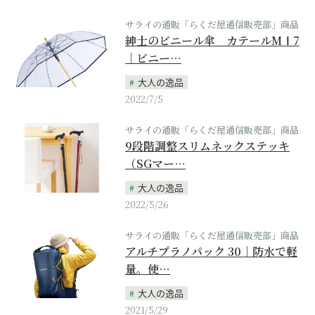
サライの通販「らくだ屋通信販売部」商品
紳士のビニール傘 カテールMⅠ7
｜ビニー…
大人の逸品
2022/7/5
サライの通販「らくだ屋通信販売部」商品
9段階調整スリムネックステッキ
（SGマー…
大人の逸品
2022/5/26
サライの通販「らくだ屋通信販売部」商品
アルチプラノパック 30｜防水で軽
量。使…
大人の逸品
2021/5/29