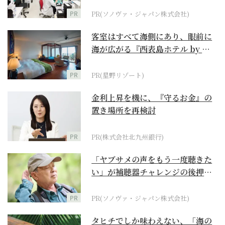
PR
PR(ソノヴァ・ジャパン株式会社)
客室はすべて海側にあり、眼前に
海が広がる『西表島ホテル by 星
野リゾート』
PR
PR(星野リゾート)
金利上昇を機に、『守るお金』の
置き場所を再検討
PR
PR(株式会社北九州銀行)
「ヤブサメの声をもう一度聴きた
い」が補聴器チャレンジの後押し
に
PR
PR(ソノヴァ・ジャパン株式会社)
タヒチでしか味わえない、「海の