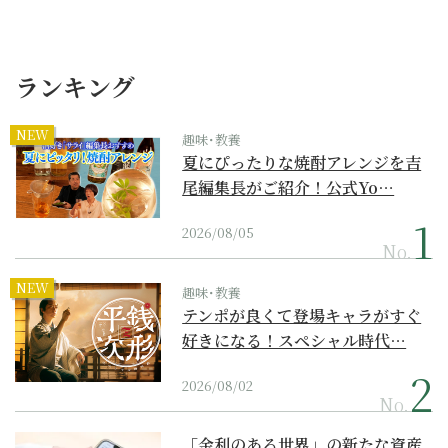
ランキング
NEW
趣味･教養
夏にぴったりな焼酎アレンジを吉
尾編集長がご紹介！公式Yo…
2026/08/05
No.
NEW
趣味･教養
テンポが良くて登場キャラがすぐ
好きになる！スペシャル時代…
2026/08/02
No.
「金利のある世界」の新たな資産