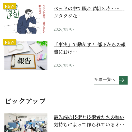
NEW
ベッドの中で眠れず朝３時……｜
クタクタな…
2026/08/07
NEW
「事実」で動かす！ 部下からの報
告におけ…
2026/08/07
記事一覧へ
ピックアップ
最先端の技術と技術者たちの熱い
気持ちによって作られているオー
ダーメイド補聴器