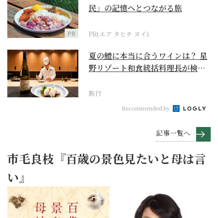
民」の記憶へとつながる旅
PR
PR(エア タヒチ ヌイ)
夏の鱧に本当に合うワインは？ 星
野リゾート和食統括料理長が検証
【ワイン×和食 至...
旅行
Recommended by
記事一覧へ
市毛良枝『百歳の景色見たいと母は言
い』