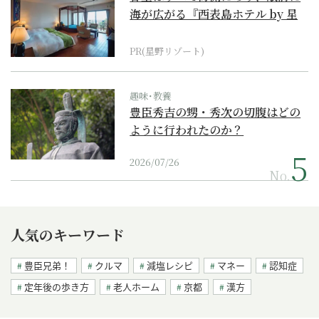
海が広がる『西表島ホテル by 星
野リゾート』
PR(星野リゾート)
趣味･教養
豊臣秀吉の甥・秀次の切腹はどの
ように行われたのか？
2026/07/26
No.
人気のキーワード
豊臣兄弟！
クルマ
減塩レシピ
マネー
認知症
定年後の歩き方
老人ホーム
京都
漢方