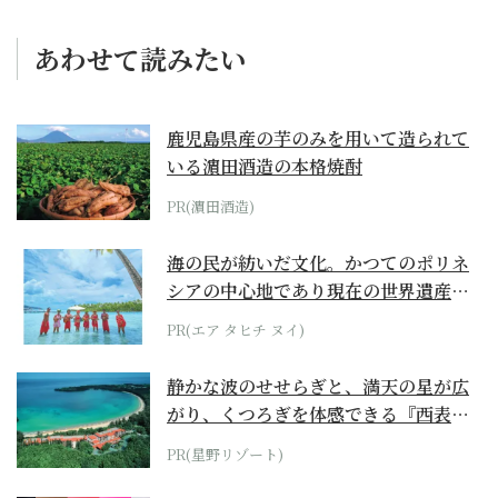
あわせて読みたい
鹿児島県産の芋のみを用いて造られて
いる濵田酒造の本格焼酎
PR(濵田酒造)
海の民が紡いだ文化。かつてのポリネ
シアの中心地であり現在の世界遺産か
らみえてくる...
PR(エア タヒチ ヌイ)
静かな波のせせらぎと、満天の星が広
がり、くつろぎを体感できる『西表島
ホテル by...
PR(星野リゾート)