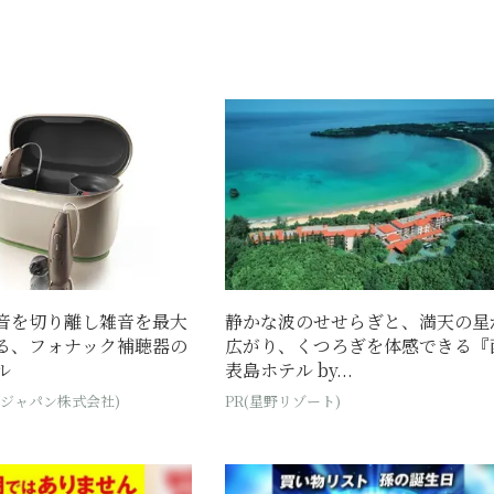
音を切り離し雑音を最大
静かな波のせせらぎと、満天の星
る、フォナック補聴器の
広がり、くつろぎを体感できる『
ル
表島ホテル by...
・ジャパン株式会社)
PR(星野リゾート)