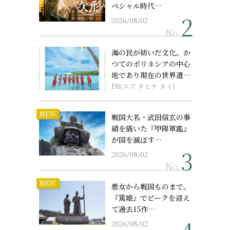
ペシャル時代…
2026/08/02
No.
海の民が紡いだ文化。か
つてのポリネシアの中心
地であり現在の世界遺産
からみえてくる...
PR(エア タヒチ ヌイ)
NEW
戦国大名・武田信玄の事
績を描いた『甲陽軍鑑』
が国を滅ぼす…
2026/08/02
No.
NEW
悪女から戦国ものまで。
『篤姫』でピークを迎え
て過去15作…
2026/08/02