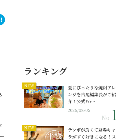
ランキング
NEW
夏にぴったりな焼酎アレ
あ
ンジを吉尾編集長がご紹
介！公式Yo…
2026/08/05
No.
が
NEW
テンポが良くて登場キャ
ー
ラがすぐ好きになる！ス