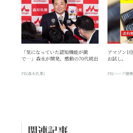
「気になっていた認知機能が菌
アマゾン1位
で…」森永が開発。感動の70代続出
お試し。
PR(森永乳業)
PR(ハーブ健康
関連記事