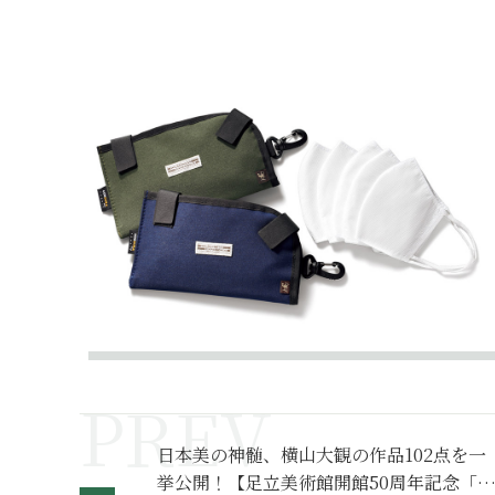
日本美の神髄、横山大観の作品102点を一
挙公開！【足立美術館開館50周年記念「横