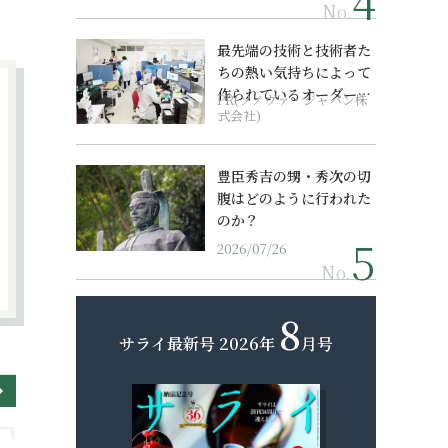
No.
最先端の技術と技術者た
ちの熱い気持ちによって
作られているオーダーメ
PR(ソノヴァ・ジャパン株
イド補聴器
式会社)
豊臣秀吉の甥・秀次の切
腹はどのように行われた
のか？
2026/07/26
No.
8
サライ最新号
2026年
月号