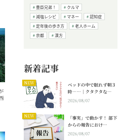
豊臣兄弟！
クルマ
減塩レシピ
マネー
認知症
定年後の歩き方
老人ホーム
京都
漢方
新着記事
NEW
ベッドの中で眠れず朝３
が
時……｜クタクタな…
西
2026/08/07
NEW
「事実」で動かす！ 部下
からの報告におけ…
2026/08/07