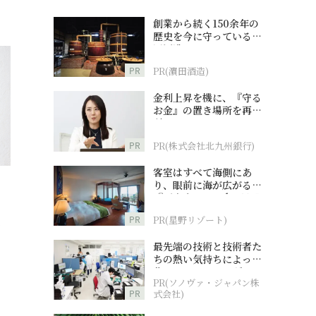
創業から続く150余年の
歴史を今に守っている濵
田酒造
PR
PR(濵田酒造)
金利上昇を機に、『守る
お金』の置き場所を再検
討
PR
PR(株式会社北九州銀行)
客室はすべて海側にあ
り、眼前に海が広がる
『西表島ホテル by 星野
リゾート』
PR
PR(星野リゾート)
！
最先端の技術と技術者た
ちの熱い気持ちによって
作られているオーダーメ
PR(ソノヴァ・ジャパン株
イド補聴器
PR
式会社)