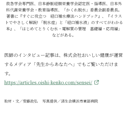
救急学会専門医、日本静脈経腸栄養学会認定医・指導医、日本外
科代謝栄養学会・教育指導医、「かくれ脱水」委員会副委員長。
著書に『すぐに役立つ 経口補水療法ハンドブック』、『イラス
トでやさしく解説! 「脱水症」と「経口補水液」のすべてがわかる
本』、「はじめてとりくむ水・電解質の管理 基礎編・応用編」
などがある。
医師のインタビュー記事は、株式会社おいしい健康が運営
するメディア「先生からあなたへ」でもご覧いただけま
す。
https://articles.oishi-kenko.com/sensei/
取材・文／安藤政弘 写真提供／済生会横浜市東部病院