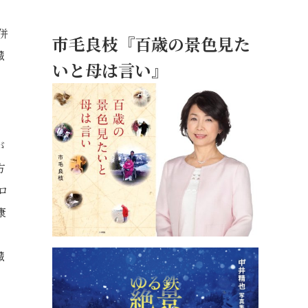
併
市毛良枝『百歳の景色見た
臓
いと母は言い』
が
方
ロ
康
臓