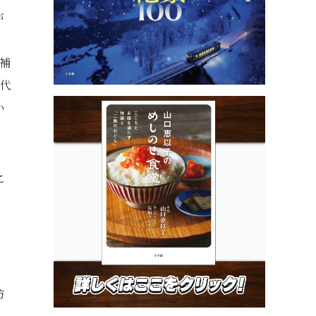
が
。
補
0代
い
こ
防