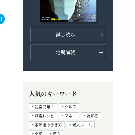
試し読み
定期購読
人気のキーワード
豊臣兄弟！
クルマ
減塩レシピ
マネー
認知症
定年後の歩き方
老人ホーム
京都
漢方