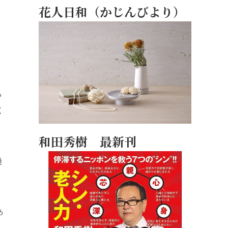
花人日和（かじんびより）
る
く
和田秀樹 最新刊
燥
あ