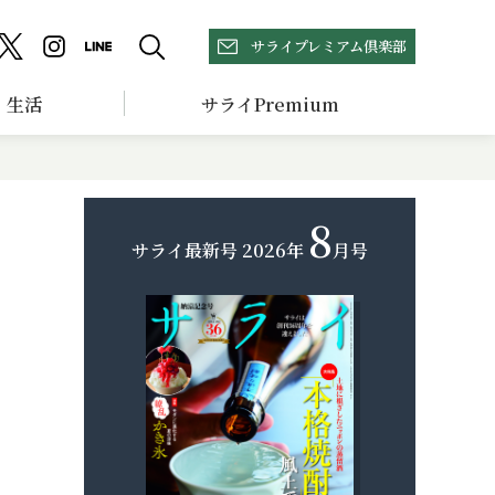
サライプレミアム倶楽部
生活
サライPremium
8
サライ最新号
2026年
月号
】