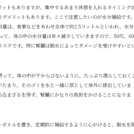
リットもありますが、集中するあまり休憩を入れるタイミング
うデメリットもあります。ここで注意したいのが水分補給です
量は、食事などをあわせ全体で約2.5リットルといわれ、水分
って、体の中の水分量は年々減少していきますので、50代、6
リスクです。特に腎臓は脱水によってダメージを受けやすいと
摂って、体の中が干からびないように、たっぷり濡らしておく
がたまり、そのゴミを水と一緒に尿として体外に排出していま
め込まざるを得ず、腎臓にかなりの負担をかけることになりま
トボトルを置き、定期的に補給するように心がけると、脱水を