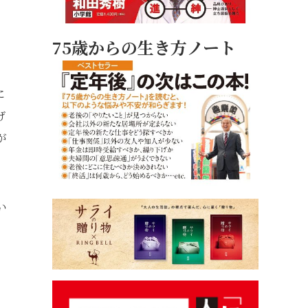
75歳からの生き方ノート
に
げ
が
い