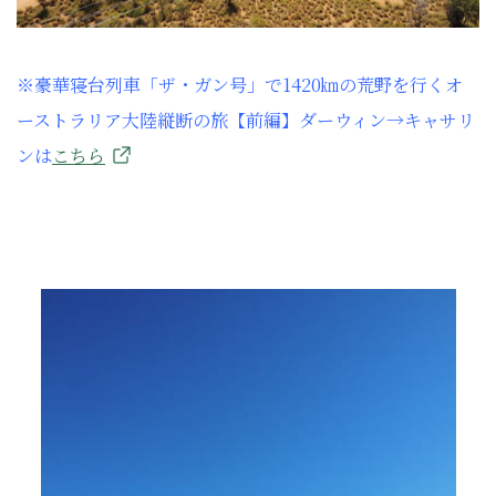
※豪華寝台列車「ザ・ガン号」で1420㎞の荒野を行くオ
ーストラリア大陸縦断の旅【前編】ダーウィン→キャサリ
ンは
こちら