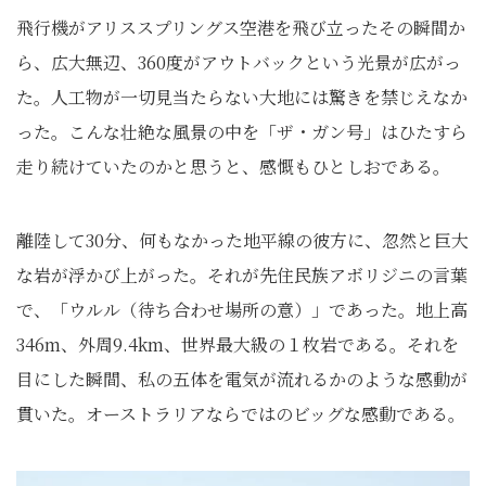
飛行機がアリススプリングス空港を飛び立ったその瞬間か
ら、広大無辺、360度がアウトバックという光景が広がっ
た。人工物が一切見当たらない大地には驚きを禁じえなか
った。こんな壮絶な風景の中を「ザ・ガン号」はひたすら
走り続けていたのかと思うと、感慨もひとしおである。
離陸して30分、何もなかった地平線の彼方に、忽然と巨大
な岩が浮かび上がった。それが先住民族アボリジニの言葉
で、「ウルル（待ち合わせ場所の意）」であった。地上高
346m、外周9.4km、世界最大級の１枚岩である。それを
目にした瞬間、私の五体を電気が流れるかのような感動が
貫いた。オーストラリアならではのビッグな感動である。