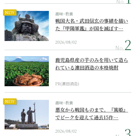
No.
NEW
趣味･教養
戦国大名・武田信玄の事績を描い
た『甲陽軍鑑』が国を滅ぼす…
2026/08/02
No.
鹿児島県産の芋のみを用いて造ら
れている濵田酒造の本格焼酎
PR(濵田酒造)
NEW
趣味･教養
悪女から戦国ものまで。『篤姫』
でピークを迎えて過去15作…
2026/08/02