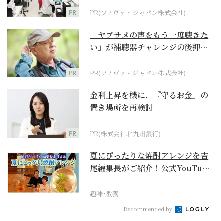
PR
PR(ソノヴァ・ジャパン株式会社)
「ヤブサメの声をもう一度聴きた
い」が補聴器チャレンジの後押し
に
PR
PR(ソノヴァ・ジャパン株式会社)
金利上昇を機に、『守るお金』の
置き場所を再検討
PR
PR(株式会社北九州銀行)
夏にぴったりな焼酎アレンジを吉
尾編集長がご紹介！公式YouTube
【まったりサラ...
趣味･教養
Recommended by