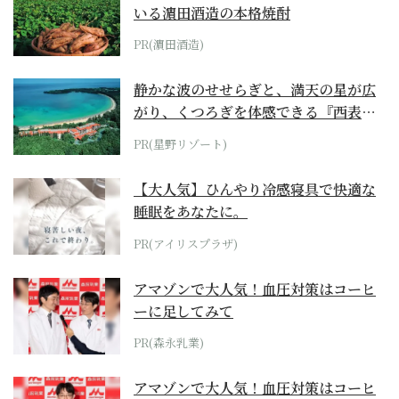
いる濵田酒造の本格焼酎
PR(濵田酒造)
静かな波のせせらぎと、満天の星が広
がり、くつろぎを体感できる『西表島
ホテル by...
PR(星野リゾート)
【大人気】ひんやり冷感寝具で快適な
睡眠をあなたに。
PR(アイリスプラザ)
アマゾンで大人気！血圧対策はコーヒ
ーに足してみて
PR(森永乳業)
アマゾンで大人気！血圧対策はコーヒ