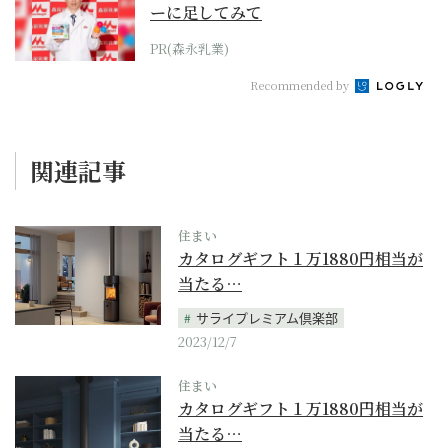
ーに足してみて
PR(森永乳業)
Recommended by
関連記事
住まい
カタログギフト１万1880円相当が
当たる…
サライプレミアム倶楽部
2023/12/7
住まい
カタログギフト１万1880円相当が
当たる…