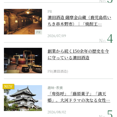
No.
PR
濵田酒造 薩摩金山蔵（鹿児島県い
ちき串木野市）｜「焼酎王…
PR
2026/07/09
No.
創業から続く150余年の歴史を今
に守っている濵田酒造
PR(濵田酒造)
NEW
趣味･教養
「卑弥呼」「藤原薬子」「満天
姫」。大河ドラマの次なる女性…
2026/08/02
No.