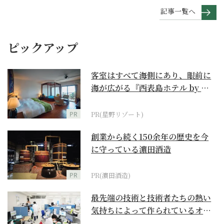
記事一覧へ
ピックアップ
客室はすべて海側にあり、眼前に
海が広がる『西表島ホテル by 星
野リゾート』
PR
PR(星野リゾート)
創業から続く150余年の歴史を今
に守っている濵田酒造
PR
PR(濵田酒造)
最先端の技術と技術者たちの熱い
気持ちによって作られているオー
ダーメイド補聴器