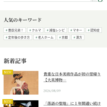
人気のキーワード
豊臣兄弟！
クルマ
減塩レシピ
マネー
認知症
定年後の歩き方
老人ホーム
京都
漢方
新着記事
NEW
貴重な日本美術作品が初の里帰り
【大英博物…
2026/08/09
NEW
「落語の聖地」に１年間通い続け