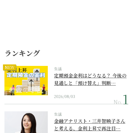
ランキング
NEW
生活
定期預金金利はどうなる？ 今後の
見通しと「預け替え」判断…
2026/08/03
No.
生活
金融アナリスト・三井智映子さん
と考える、金利上昇で再注目…