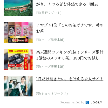
がり、くつろぎを体感できる『西表島
ホテル by...
PR(星野リゾート)
アマゾン1位「このお茶ガチです」噂の
お茶
PR(ハーブ健康本舗)
楽天週間ランキング1位！シリーズ累計
3億包のスッキリ茶。380円でお試し
PR(ハーブ健康本舗)
1日だけ働きたい、を叶える求人サイト
PR(ショットワークス)
Recommended by