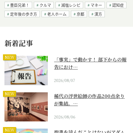
豊臣兄弟！
クルマ
減塩レシピ
マネー
認知症
定年後の歩き方
老人ホーム
京都
漢方
新着記事
NEW
「事実」で動かす！ 部下からの報
告におけ…
2026/08/07
NEW
稀代の浮世絵師の作品200点余り
が集結。…
2026/08/06
NEW
聖書を読んだことはないがアダム