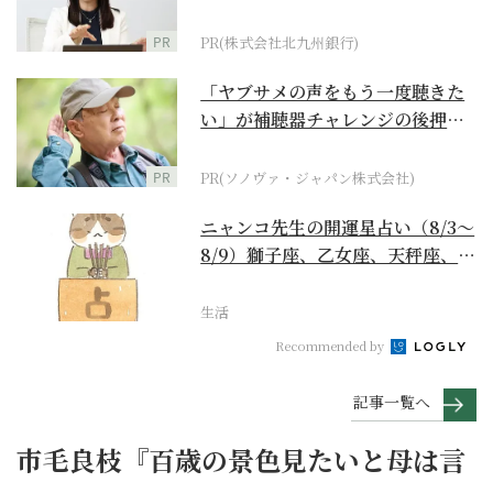
PR
PR(株式会社北九州銀行)
「ヤブサメの声をもう一度聴きた
い」が補聴器チャレンジの後押し
に
PR
PR(ソノヴァ・ジャパン株式会社)
ニャンコ先生の開運星占い（8/3～
8/9）獅子座、乙女座、天秤座、蠍
座編
生活
Recommended by
記事一覧へ
市毛良枝『百歳の景色見たいと母は言