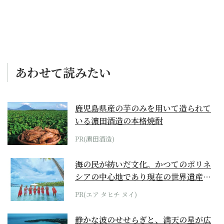
あわせて読みたい
鹿児島県産の芋のみを用いて造られて
いる濵田酒造の本格焼酎
PR(濵田酒造)
海の民が紡いだ文化。かつてのポリネ
シアの中心地であり現在の世界遺産か
らみえてくる...
PR(エア タヒチ ヌイ)
静かな波のせせらぎと、満天の星が広