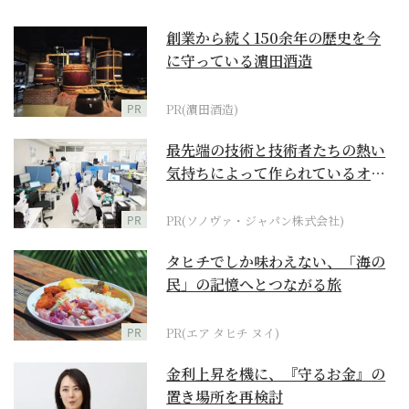
創業から続く150余年の歴史を今
に守っている濵田酒造
PR
PR(濵田酒造)
最先端の技術と技術者たちの熱い
気持ちによって作られているオー
ダーメイド補聴器
PR
PR(ソノヴァ・ジャパン株式会社)
タヒチでしか味わえない、「海の
民」の記憶へとつながる旅
PR
PR(エア タヒチ ヌイ)
金利上昇を機に、『守るお金』の
置き場所を再検討