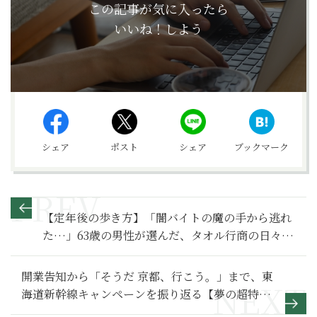
この記事が気に入ったら
いいね！しよう
シェア
ポスト
シェア
ブックマーク
【定年後の歩き方】「闇バイトの魔の手から逃れ
た…」63歳の男性が選んだ、タオル行商の日々で
味わう人生の悲哀～その１～
開業告知から「そうだ 京都、行こう。」まで、東
海道新幹線キャンペーンを振り返る【夢の超特急
の歴史と「今」を旅する】