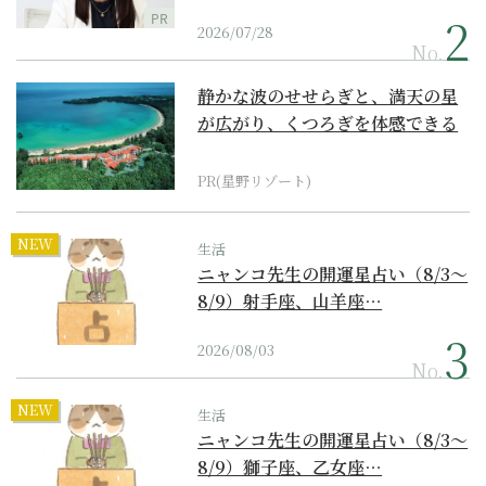
PR
2026/07/28
No.
静かな波のせせらぎと、満天の星
が広がり、くつろぎを体感できる
『西表島ホテル by...
PR(星野リゾート)
NEW
生活
ニャンコ先生の開運星占い（8/3～
8/9）射手座、山羊座…
2026/08/03
No.
NEW
生活
ニャンコ先生の開運星占い（8/3～
8/9）獅子座、乙女座…