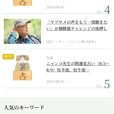
2026/08/03
No.
「ヤブサメの声をもう一度聴きた
い」が補聴器チャレンジの後押し
に
PR(ソノヴァ・ジャパン株式会社)
NEW
生活
ニャンコ先生の開運星占い（8/3～
8/9）牡羊座、牡牛座…
2026/08/03
No.
人気のキーワード