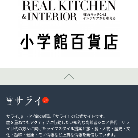
サライ.jp｜小学館の雑誌『サライ』の公式サイトです。
歳を重ねてもアクティブに行動したい知的な高齢者シニア世代＝サラ
イ世代の方々に向けたライフスタイル提案と旅・食・人物・歴史・文
化・趣味・健康・モノ情報など上質な情報を発信しています。