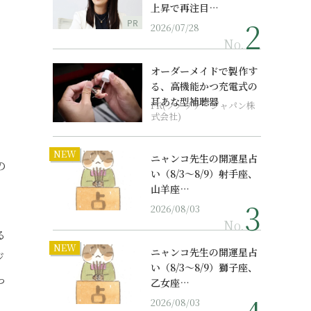
上昇で再注目…
PR
2026/07/28
No.
オーダーメイドで製作す
る、高機能かつ充電式の
耳あな型補聴器
PR(ソノヴァ・ジャパン株
式会社)
NEW
ニャンコ先生の開運星占
の
い（8/3～8/9）射手座、
山羊座…
2026/08/03
No.
る
NEW
ニャンコ先生の開運星占
ジ
い（8/3～8/9）獅子座、
っ
乙女座…
2026/08/03