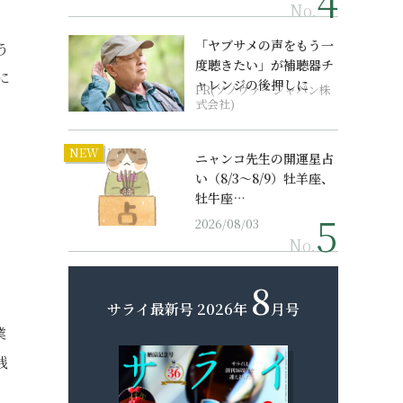
No.
「ヤブサメの声をもう一
う
度聴きたい」が補聴器チ
に
ャレンジの後押しに
PR(ソノヴァ・ジャパン株
式会社)
NEW
ニャンコ先生の開運星占
い（8/3～8/9）牡羊座、
牡牛座…
2026/08/03
No.
8
サライ最新号
2026年
月号
業
残