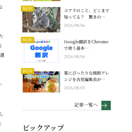
な
NEW
コアラのこと、どこまで
知ってる？ 驚きの…
2026/08/06
た
NEW
Google翻訳をChrome
る
で使う基本…
遺
2026/08/06
NEW
夏にぴったりな焼酎アレ
ンジを吉尾編集長が…
い
2026/08/05
記事一覧へ
し
た
ピックアップ