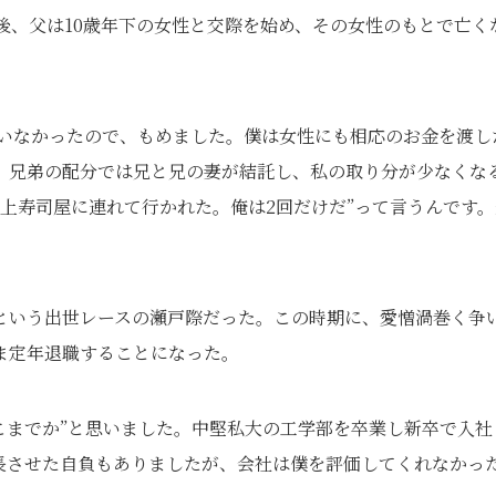
後、父は10歳年下の女性と交際を始め、その女性のもとで亡く
ていなかったので、もめました。僕は女性にも相応のお金を渡し
。兄弟の配分では兄と兄の妻が結託し、私の取り分が少なくな
以上寿司屋に連れて行かれた。俺は2回だけだ”って言うんです。
という出世レースの瀬戸際だった。この時期に、愛憎渦巻く争
ま定年退職することになった。
こまでか”と思いました。中堅私大の工学部を卒業し新卒で入社
に成長させた自負もありましたが、会社は僕を評価してくれなかっ