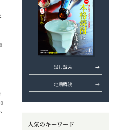
と
誰
試し読み
定期購読
な
0
い
人気のキーワード