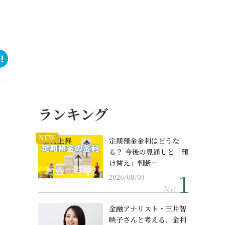
ランキング
NEW
定期預金金利はどうな
る？ 今後の見通しと「預
け替え」判断…
2026/08/03
No.
金融アナリスト・三井智
映子さんと考える、金利