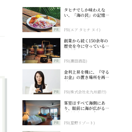
タヒチでしか味わえな
い、「海の民」の記憶へ
とつながる旅
PR
PR(エア タヒチ ヌイ)
創業から続く150余年の
歴史を今に守っている濵
田酒造
PR
PR(濵田酒造)
金利上昇を機に、『守る
お金』の置き場所を再検
討
PR
PR(株式会社北九州銀行)
客室はすべて海側にあ
り、眼前に海が広がる
『西表島ホテル by 星野
リゾート』
PR
PR(星野リゾート)