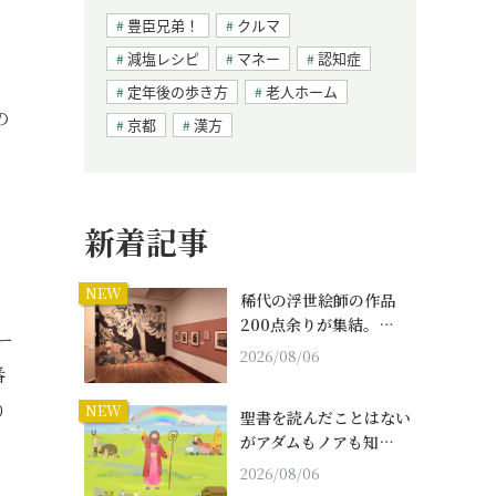
豊臣兄弟！
クルマ
減塩レシピ
マネー
認知症
定年後の歩き方
老人ホーム
の
京都
漢方
新着記事
NEW
稀代の浮世絵師の作品
200点余りが集結。…
ー
2026/08/06
番
り
NEW
聖書を読んだことはない
がアダムもノアも知…
2026/08/06