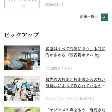
2026/08/05
記事一覧へ
ピックアップ
客室はすべて海側にあり、眼前に
海が広がる『西表島ホテル by 星
野リゾート』
PR
PR(星野リゾート)
最先端の技術と技術者たちの熱い
気持ちによって作られているオー
ダーメイド補聴器
PR
PR(ソノヴァ・ジャパン株式会社)
「ヤブサメの声をもう一度聴きた