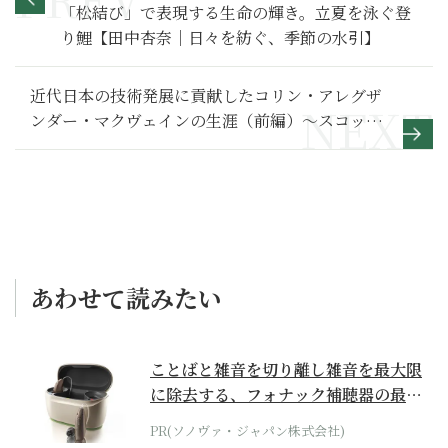
「松結び」で表現する生命の輝き。立夏を泳ぐ登
り鯉【田中杏奈｜日々を紡ぐ、季節の水引】
近代日本の技術発展に貢献したコリン・アレグザ
ンダー・マクヴェインの生涯（前編）～スコット
ランドから来たお雇い外国人
あわせて読みたい
ことばと雑音を切り離し雑音を最大限
に除去する、フォナック補聴器の最上
位モデル
PR(ソノヴァ・ジャパン株式会社)