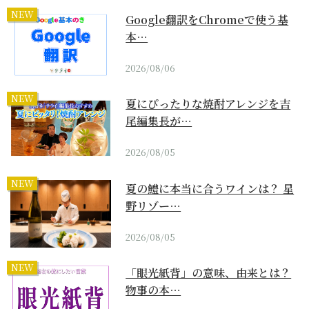
NEW
Google翻訳をChromeで使う基
本…
2026/08/06
NEW
夏にぴったりな焼酎アレンジを吉
尾編集長が…
2026/08/05
NEW
夏の鱧に本当に合うワインは？ 星
野リゾー…
2026/08/05
NEW
「眼光紙背」の意味、由来とは？
物事の本…