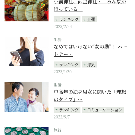
小網神社、御金神社…「みんなが
行っている…
ランキング
金運
2023/2/24
生活
なめてはいけない“女の勘”！ パー
トナー…
ランキング
浮気
2023/1/20
生活
中高年の独身男女に聞いた「理想
のタイプ」…
ランキング
コミュニケーション
2022/9/7
旅行