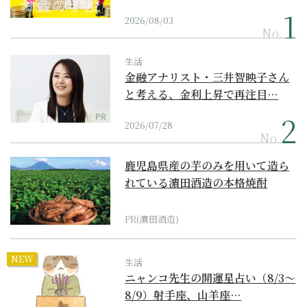
2026/08/03
No.
生活
金融アナリスト・三井智映子さん
と考える、金利上昇で再注目…
PR
2026/07/28
No.
鹿児島県産の芋のみを用いて造ら
れている濵田酒造の本格焼酎
PR(濵田酒造)
NEW
生活
ニャンコ先生の開運星占い（8/3～
8/9）射手座、山羊座…