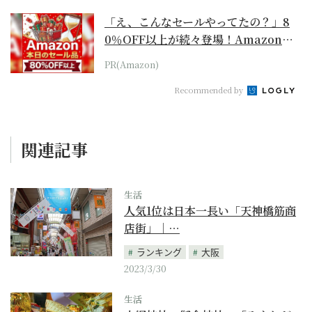
「え、こんなセールやってたの？」8
0％OFF以上が続々登場！Amazonの
本気が...
PR(Amazon)
Recommended by
関連記事
生活
人気1位は日本一長い「天神橋筋商
店街」｜…
ランキング
大阪
2023/3/30
生活