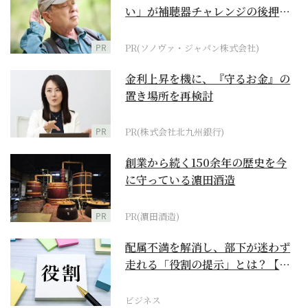
い」が補聴器チャレンジの後押し
に
PR
PR(ソノヴァ・ジャパン株式会社)
金利上昇を機に、『守るお金』の
置き場所を再検討
PR
PR(株式会社北九州銀行)
創業から続く150余年の歴史を今
に守っている濵田酒造
PR
PR(濵田酒造)
配属不満を解消し、部下が迷わず
走れる「役割の提示」とは？【ビ
ジネスの極意】
ビジネス