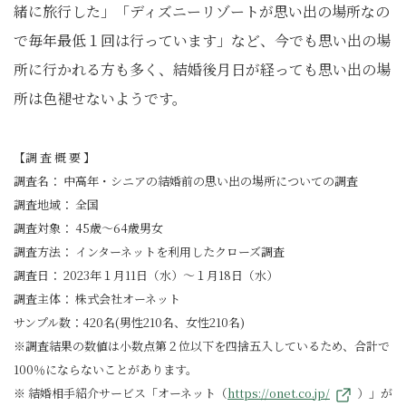
緒に旅行した」「ディズニーリゾートが思い出の場所なの
で毎年最低１回は行っています」など、今でも思い出の場
所に行かれる方も多く、結婚後月日が経っても思い出の場
所は色褪せないようです。
【調 査 概 要 】
調査名： 中高年・シニアの結婚前の思い出の場所についての調査
調査地域： 全国
調査対象： 45歳～64歳男女
調査方法： インターネットを利⽤したクローズ調査
調査日： 2023年１月11日（水）～１月18日（水）
調査主体： 株式会社オーネット
サンプル数：420名(男性210名、女性210名)
※調査結果の数値は小数点第２位以下を四捨五入しているため、合計で
100％にならないことがあります。
※ 結婚相手紹介サービス「オーネット（
https://onet.co.jp/
）」が