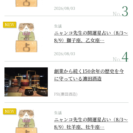
2026/08/03
No.
NEW
生活
ニャンコ先生の開運星占い（8/3～
8/9）獅子座、乙女座…
2026/08/03
No.
創業から続く150余年の歴史を今
に守っている濵田酒造
PR(濵田酒造)
NEW
生活
ニャンコ先生の開運星占い（8/3～
8/9）牡羊座、牡牛座…