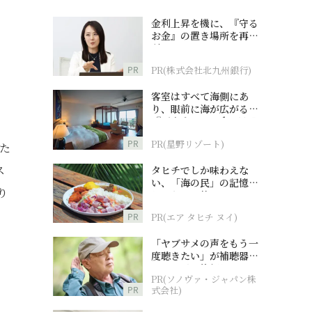
金利上昇を機に、『守る
お金』の置き場所を再検
討
PR
PR(株式会社北九州銀行)
客室はすべて海側にあ
。
り、眼前に海が広がる
『西表島ホテル by 星野
リゾート』
PR
PR(星野リゾート)
した
ス
タヒチでしか味わえな
い、「海の民」の記憶へ
り
とつながる旅
PR
PR(エア タヒチ ヌイ)
「ヤブサメの声をもう一
度聴きたい」が補聴器チ
ャレンジの後押しに
PR(ソノヴァ・ジャパン株
PR
式会社)