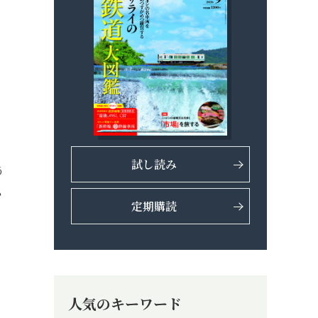
コ
試し読み
う
い
定期購読
人気のキーワード