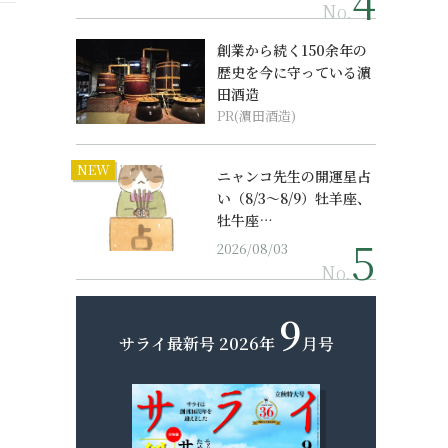
No.
創業から続く150余年の
歴史を今に守っている濵
田酒造
PR(濵田酒造)
NEW
ニャンコ先生の開運星占
い（8/3～8/9）牡羊座、
牡牛座…
2026/08/03
No.
9
サライ最新号
2026年
月号