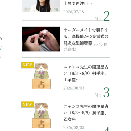
上昇で再注目…
PR
2026/07/28
No.
オーダーメイドで製作す
る、高機能かつ充電式の
あ
耳あな型補聴器
PR(ソノヴァ・ジャパン株
/
式会社)
選
NEW
ニャンコ先生の開運星占
い（8/3～8/9）射手座、
山羊座…
2026/08/03
No.
NEW
ニャンコ先生の開運星占
い（8/3～8/9）獅子座、
乙女座…
2026/08/03