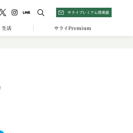
サライプレミアム倶楽部
生活
サライPremium
0