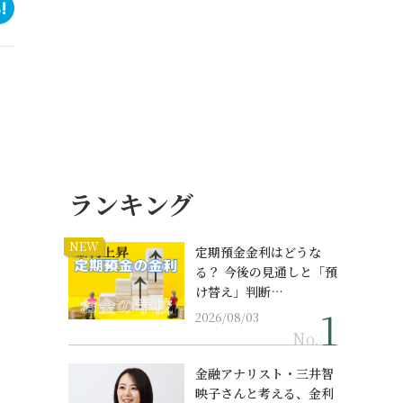
ランキング
NEW
定期預金金利はどうな
る？ 今後の見通しと「預
け替え」判断…
2026/08/03
No.
金融アナリスト・三井智
映子さんと考える、金利