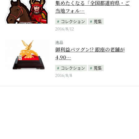
集めたくなる「全国都道府県・ご
当地フォル…
コレクション
蒐集
2016/8/12
逸品
御利益バツグン!? 銀座の老舗が
4,90…
コレクション
蒐集
2016/8/8