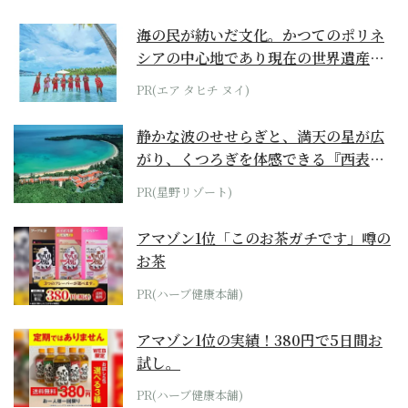
海の民が紡いだ文化。かつてのポリネ
シアの中心地であり現在の世界遺産か
らみえてくる...
PR(エア タヒチ ヌイ)
静かな波のせせらぎと、満天の星が広
がり、くつろぎを体感できる『西表島
ホテル by...
PR(星野リゾート)
アマゾン1位「このお茶ガチです」噂の
お茶
PR(ハーブ健康本舗)
アマゾン1位の実績！380円で5日間お
試し。
PR(ハーブ健康本舗)