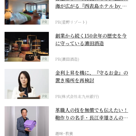
海が広がる『西表島ホテル by 星
野リゾート』
PR
PR(星野リゾート)
創業から続く150余年の歴史を今
に守っている濵田酒造
PR
PR(濵田酒造)
金利上昇を機に、『守るお金』の
置き場所を再検討
PR
PR(株式会社北九州銀行)
革職人の技を無償でも伝えたい！
鞄作りの名手・長江幸雄さんの第
二の人生の挑戦
趣味･教養