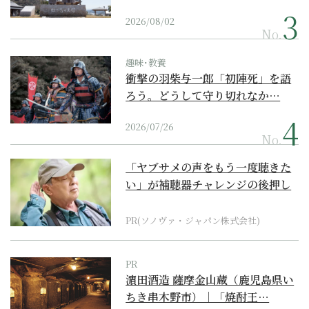
2026/08/02
No.
趣味･教養
衝撃の羽柴与一郎「初陣死」を語
ろう。どうして守り切れなか…
2026/07/26
No.
「ヤブサメの声をもう一度聴きた
い」が補聴器チャレンジの後押し
に
PR(ソノヴァ・ジャパン株式会社)
PR
濵田酒造 薩摩金山蔵（鹿児島県い
ちき串木野市）｜「焼酎王…