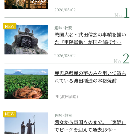
2026/08/02
No.
NEW
趣味･教養
戦国大名・武田信玄の事績を描い
た『甲陽軍鑑』が国を滅ぼす…
2026/08/02
No.
鹿児島県産の芋のみを用いて造ら
れている濵田酒造の本格焼酎
PR(濵田酒造)
NEW
趣味･教養
悪女から戦国ものまで。『篤姫』
でピークを迎えて過去15作…