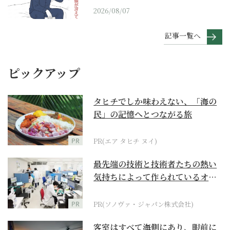
2026/08/07
記事一覧へ
ピックアップ
タヒチでしか味わえない、「海の
民」の記憶へとつながる旅
PR
PR(エア タヒチ ヌイ)
最先端の技術と技術者たちの熱い
気持ちによって作られているオー
ダーメイド補聴器
PR
PR(ソノヴァ・ジャパン株式会社)
客室はすべて海側にあり、眼前に