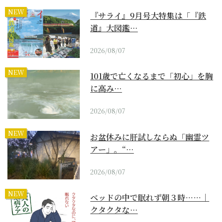
NEW
『サライ』9月号大特集は「『鉄
道』大図鑑…
2026/08/07
NEW
101歳で亡くなるまで「初心」を胸
に高み…
2026/08/07
NEW
お盆休みに肝試しならぬ「幽霊ツ
アー」。“…
2026/08/07
NEW
ベッドの中で眠れず朝３時……｜
クタクタな…