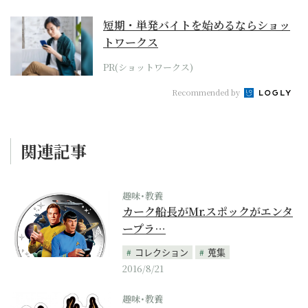
短期・単発バイトを始めるならショッ
トワークス
PR(ショットワークス)
Recommended by
関連記事
趣味･教養
カーク船長がMr.スポックがエンタ
ープラ…
コレクション
蒐集
2016/8/21
趣味･教養