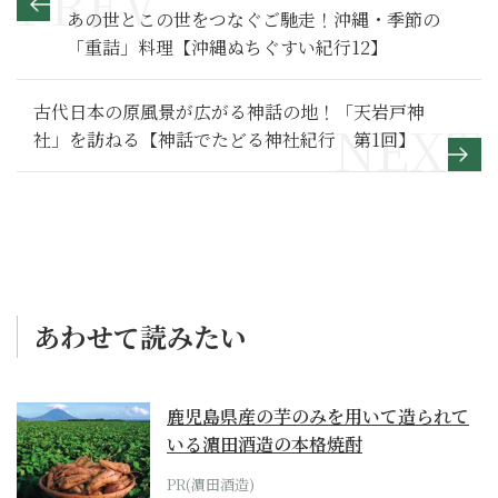
あの世とこの世をつなぐご馳走！沖縄・季節の
「重詰」料理【沖縄ぬちぐすい紀行12】
古代日本の原風景が広がる神話の地！「天岩戸神
社」を訪ねる【神話でたどる神社紀行 第1回】
あわせて読みたい
鹿児島県産の芋のみを用いて造られて
いる濵田酒造の本格焼酎
PR(濵田酒造)