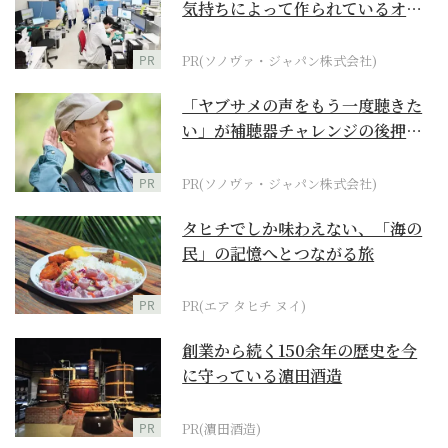
気持ちによって作られているオー
ダーメイド補聴器
PR
PR(ソノヴァ・ジャパン株式会社)
「ヤブサメの声をもう一度聴きた
い」が補聴器チャレンジの後押し
に
PR
PR(ソノヴァ・ジャパン株式会社)
タヒチでしか味わえない、「海の
民」の記憶へとつながる旅
PR
PR(エア タヒチ ヌイ)
創業から続く150余年の歴史を今
に守っている濵田酒造
PR
PR(濵田酒造)