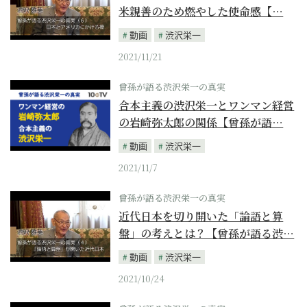
米親善のため燃やした使命感【…
動画
渋沢栄一
2021/11/21
曾孫が語る渋沢栄一の真実
合本主義の渋沢栄一とワンマン経営
の岩崎弥太郎の関係【曾孫が語…
動画
渋沢栄一
2021/11/7
曾孫が語る渋沢栄一の真実
近代日本を切り開いた「論語と算
盤」の考えとは？【曾孫が語る渋…
動画
渋沢栄一
2021/10/24