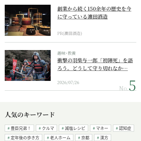
創業から続く150余年の歴史を今
に守っている濵田酒造
PR(濵田酒造)
趣味･教養
衝撃の羽柴与一郎「初陣死」を語
ろう。どうして守り切れなか…
2026/07/26
No.
人気のキーワード
豊臣兄弟！
クルマ
減塩レシピ
マネー
認知症
定年後の歩き方
老人ホーム
京都
漢方