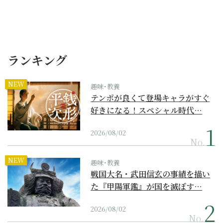
ランキング
NEW
趣味･教養
テンポが良くて登場キャラがすぐ
好きになる！スペシャル時代…
2026/08/02
No.
NEW
趣味･教養
戦国大名・武田信玄の事績を描い
た『甲陽軍鑑』が国を滅ぼす…
2026/08/02
No.