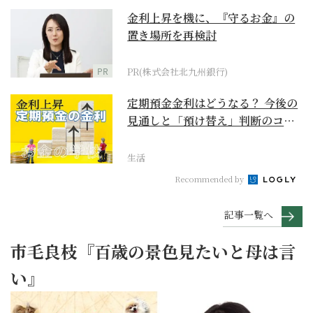
金利上昇を機に、『守るお金』の
置き場所を再検討
PR
PR(株式会社北九州銀行)
定期預金金利はどうなる？ 今後の
見通しと「預け替え」判断のコツ
【お金の学校】
生活
Recommended by
記事一覧へ
市毛良枝『百歳の景色見たいと母は言
い』