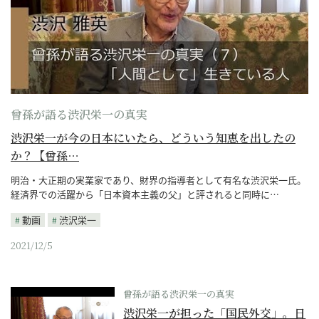
曾孫が語る渋沢栄一の真実
渋沢栄一が今の日本にいたら、どういう知恵を出したの
か？【曾孫…
明治・大正期の実業家であり、財界の指導者として有名な渋沢栄一氏。
経済界での活躍から「日本資本主義の父」と評されると同時に…
動画
渋沢栄一
2021/12/5
曾孫が語る渋沢栄一の真実
渋沢栄一が担った「国民外交」。日