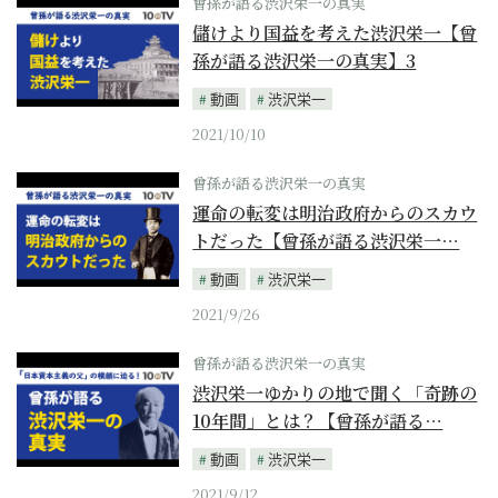
曾孫が語る渋沢栄一の真実
儲けより国益を考えた渋沢栄一【曾
孫が語る渋沢栄一の真実】3
動画
渋沢栄一
2021/10/10
曾孫が語る渋沢栄一の真実
運命の転変は明治政府からのスカウ
トだった【曾孫が語る渋沢栄一…
動画
渋沢栄一
2021/9/26
曾孫が語る渋沢栄一の真実
渋沢栄一ゆかりの地で聞く「奇跡の
10年間」とは？【曾孫が語る…
動画
渋沢栄一
2021/9/12