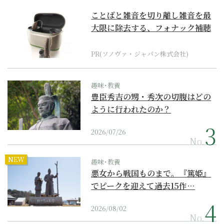
ことばと雑音を切り離し雑音を最
大限に除去する、フォナック補聴
器の最上位モデル
PR(ソノヴァ・ジャパン株式会社)
趣味･教養
豊臣秀吉の甥・秀次の切腹はどの
ように行われたのか？
2026/07/26
No.
NEW
趣味･教養
悪女から戦国ものまで。『篤姫』
でピークを迎えて過去15作…
2026/08/02
No.