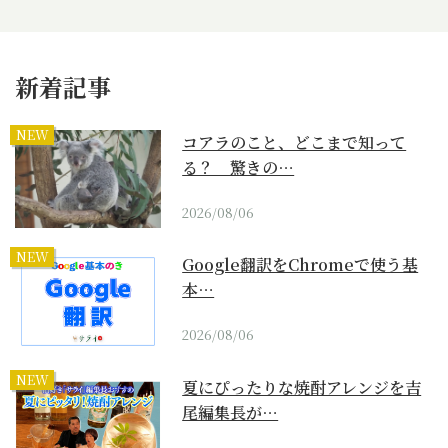
新着記事
NEW
コアラのこと、どこまで知って
る？ 驚きの…
2026/08/06
NEW
Google翻訳をChromeで使う基
本…
2026/08/06
NEW
夏にぴったりな焼酎アレンジを吉
尾編集長が…