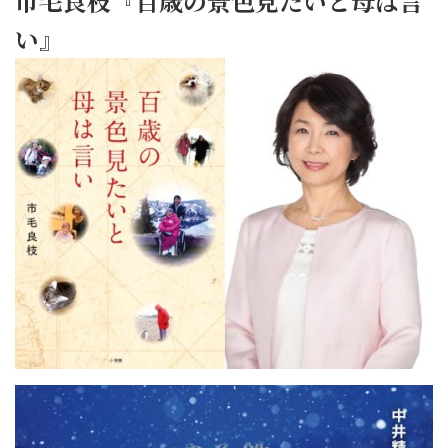
市毛良枝『百歳の景色見たいと母は言
い』