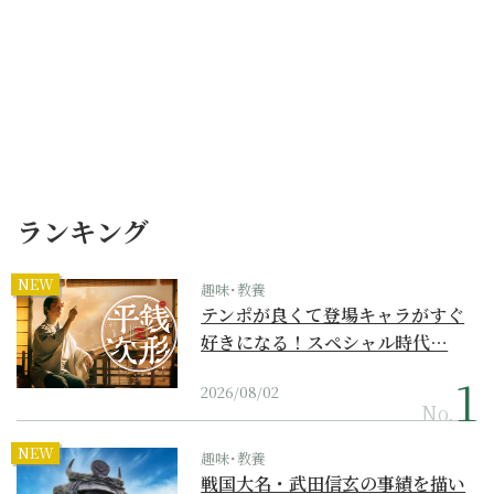
ランキング
NEW
趣味･教養
テンポが良くて登場キャラがすぐ
好きになる！スペシャル時代…
2026/08/02
No.
NEW
趣味･教養
戦国大名・武田信玄の事績を描い