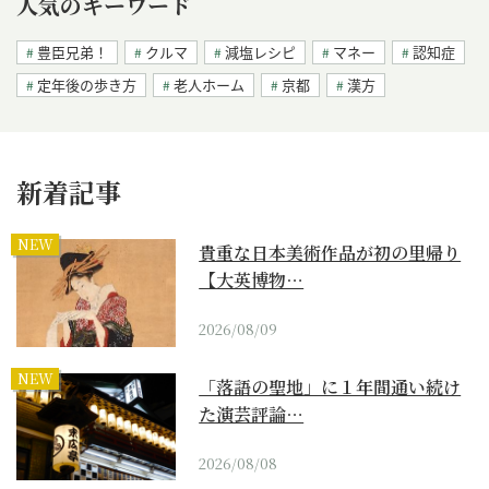
人気のキーワード
豊臣兄弟！
クルマ
減塩レシピ
マネー
認知症
定年後の歩き方
老人ホーム
京都
漢方
新着記事
NEW
貴重な日本美術作品が初の里帰り
【大英博物…
2026/08/09
NEW
「落語の聖地」に１年間通い続け
た演芸評論…
2026/08/08