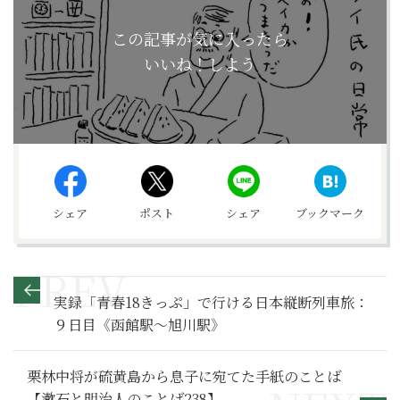
この記事が気に入ったら
いいね！しよう
シェア
ポスト
シェア
ブックマーク
実録「青春18きっぷ」で行ける日本縦断列車旅：
９日目《函館駅～旭川駅》
栗林中将が硫黄島から息子に宛てた手紙のことば
【漱石と明治人のことば238】