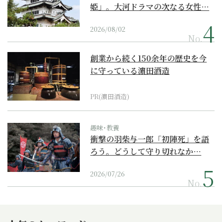
姫」。大河ドラマの次なる女性…
2026/08/02
No.
創業から続く150余年の歴史を今
に守っている濵田酒造
PR(濵田酒造)
趣味･教養
衝撃の羽柴与一郎「初陣死」を語
ろう。どうして守り切れなか…
2026/07/26
No.