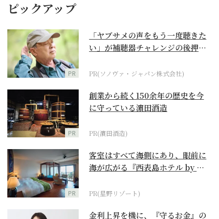
ピックアップ
「ヤブサメの声をもう一度聴きた
い」が補聴器チャレンジの後押し
に
PR
PR(ソノヴァ・ジャパン株式会社)
創業から続く150余年の歴史を今
に守っている濵田酒造
PR
PR(濵田酒造)
客室はすべて海側にあり、眼前に
海が広がる『西表島ホテル by 星
野リゾート』
PR
PR(星野リゾート)
金利上昇を機に、『守るお金』の