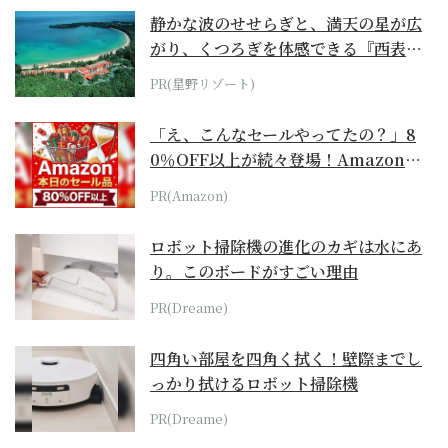
静かな波のせせらぎと、満天の星が広
がり、くつろぎを体感できる『西表島
ホテル by...
PR(星野リゾート)
「え、こんなセールやってたの？」8
0％OFF以上が続々登場！Amazonの
本気が...
PR(Amazon)
ロボット掃除機の進化のカギは水にあ
り。このボードがすごい理由
PR(Dreame)
四角い部屋を四角く拭く！壁際までし
っかり拭けるロボット掃除機
PR(Dreame)