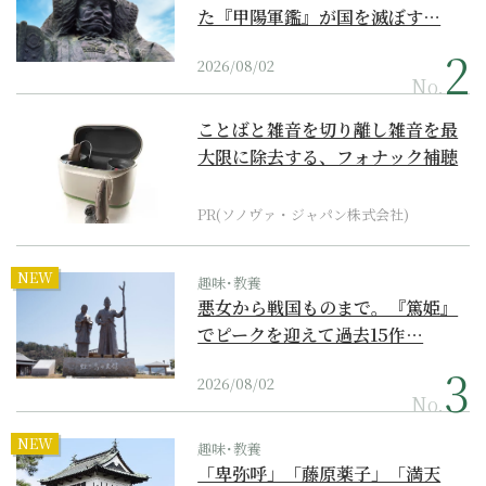
た『甲陽軍鑑』が国を滅ぼす…
2026/08/02
No.
ことばと雑音を切り離し雑音を最
大限に除去する、フォナック補聴
器の最上位モデル
PR(ソノヴァ・ジャパン株式会社)
NEW
趣味･教養
悪女から戦国ものまで。『篤姫』
でピークを迎えて過去15作…
2026/08/02
No.
NEW
趣味･教養
「卑弥呼」「藤原薬子」「満天