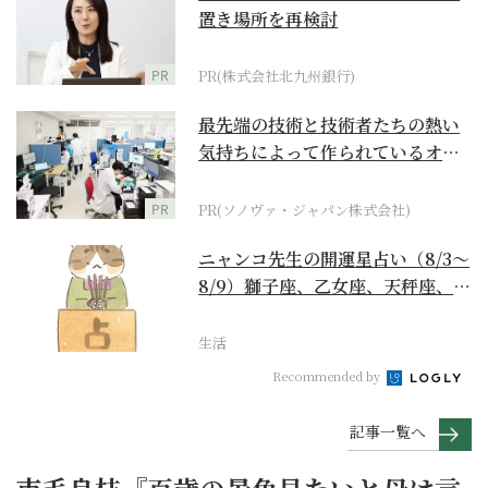
置き場所を再検討
PR
PR(株式会社北九州銀行)
最先端の技術と技術者たちの熱い
気持ちによって作られているオー
ダーメイド補聴器
PR
PR(ソノヴァ・ジャパン株式会社)
ニャンコ先生の開運星占い（8/3～
8/9）獅子座、乙女座、天秤座、蠍
座編
生活
Recommended by
記事一覧へ