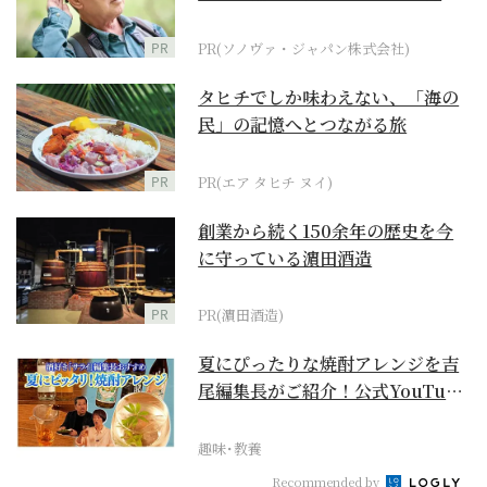
に
PR
PR(ソノヴァ・ジャパン株式会社)
タヒチでしか味わえない、「海の
民」の記憶へとつながる旅
PR
PR(エア タヒチ ヌイ)
創業から続く150余年の歴史を今
に守っている濵田酒造
PR
PR(濵田酒造)
夏にぴったりな焼酎アレンジを吉
尾編集長がご紹介！公式YouTube
【まったりサラ...
趣味･教養
Recommended by