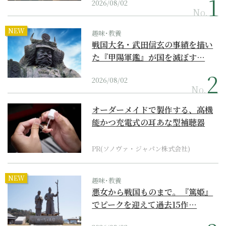
2026/08/02
No.
NEW
趣味･教養
戦国大名・武田信玄の事績を描い
た『甲陽軍鑑』が国を滅ぼす…
2026/08/02
No.
オーダーメイドで製作する、高機
能かつ充電式の耳あな型補聴器
PR(ソノヴァ・ジャパン株式会社)
NEW
趣味･教養
悪女から戦国ものまで。『篤姫』
でピークを迎えて過去15作…