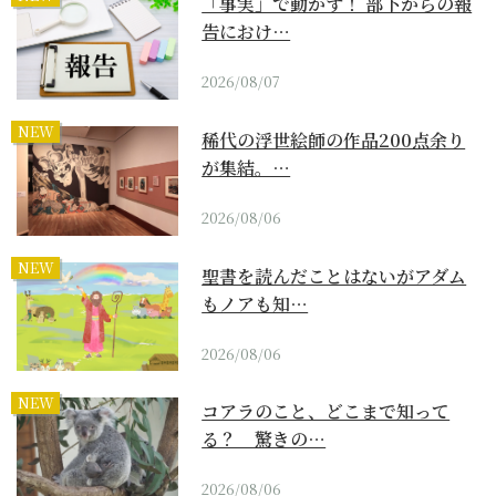
「事実」で動かす！ 部下からの報
告におけ…
2026/08/07
NEW
稀代の浮世絵師の作品200点余り
が集結。…
2026/08/06
NEW
聖書を読んだことはないがアダム
もノアも知…
2026/08/06
NEW
コアラのこと、どこまで知って
る？ 驚きの…
2026/08/06