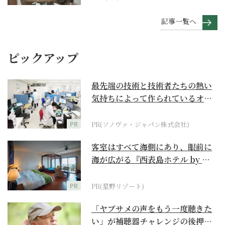
記事一覧へ
ピックアップ
最先端の技術と技術者たちの熱い
気持ちによって作られているオー
ダーメイド補聴器
PR
PR(ソノヴァ・ジャパン株式会社)
客室はすべて海側にあり、眼前に
海が広がる『西表島ホテル by 星
野リゾート』
PR
PR(星野リゾート)
「ヤブサメの声をもう一度聴きた
い」が補聴器チャレンジの後押し