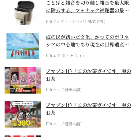
ことばと雑音を切り離し雑音を最大限
に除去する、フォナック補聴器の最上
位モデル
PR(ソノヴァ・ジャパン株式会社)
海の民が紡いだ文化。かつてのポリネ
シアの中心地であり現在の世界遺産か
らみえてくる...
PR(エア タヒチ ヌイ)
アマゾン1位「このお茶ガチです」噂の
お茶
PR(ハーブ健康本舗)
アマゾン1位「このお茶ガチです」噂の
お茶
PR(ハーブ健康本舗)