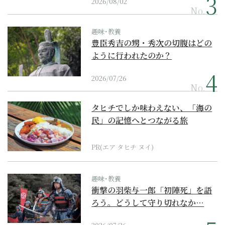
2026/08/02
No.
趣味･教養
豊臣秀吉の甥・秀次の切腹はどの
ように行われたのか？
2026/07/26
No.
タヒチでしか味わえない、「海の
民」の記憶へとつながる旅
PR(エア タヒチ ヌイ)
趣味･教養
衝撃の羽柴与一郎「初陣死」を語
ろう。どうして守り切れなか…