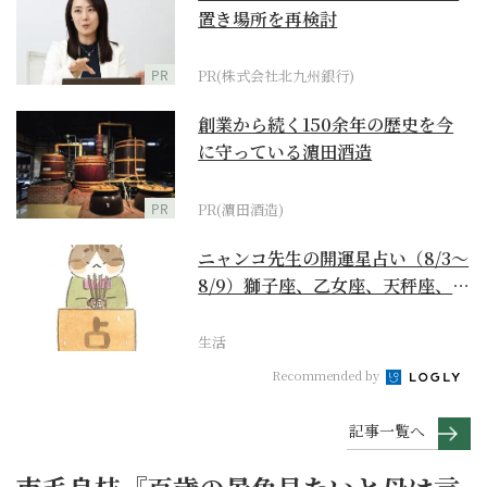
置き場所を再検討
PR
PR(株式会社北九州銀行)
創業から続く150余年の歴史を今
に守っている濵田酒造
PR
PR(濵田酒造)
ニャンコ先生の開運星占い（8/3～
8/9）獅子座、乙女座、天秤座、蠍
座編
生活
Recommended by
記事一覧へ