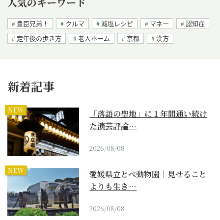
人気のキーワード
豊臣兄弟！
クルマ
減塩レシピ
マネー
認知症
定年後の歩き方
老人ホーム
京都
漢方
新着記事
NEW
「落語の聖地」に１年間通い続け
た演芸評論…
2026/08/08
NEW
愛媛県立とべ動物園｜見せること
よりも生き…
2026/08/08