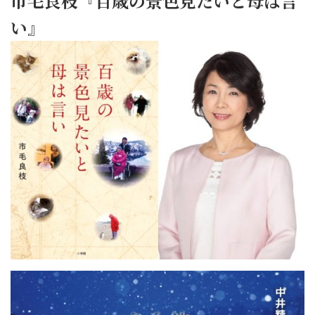
市毛良枝『百歳の景色見たいと母は言
い』