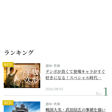
ランキング
NEW
趣味･教養
テンポが良くて登場キャラがすぐ
好きになる！スペシャル時代…
2026/08/02
No.
NEW
趣味･教養
戦国大名・武田信玄の事績を描い