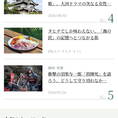
姫」。大河ドラマの次なる女性…
2026/08/02
No.
タヒチでしか味わえない、「海の
民」の記憶へとつながる旅
PR(エア タヒチ ヌイ)
趣味･教養
衝撃の羽柴与一郎「初陣死」を語
ろう。どうして守り切れなか…
2026/07/26
No.