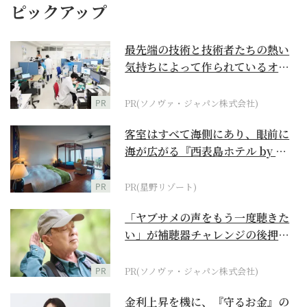
ピックアップ
最先端の技術と技術者たちの熱い
気持ちによって作られているオー
ダーメイド補聴器
PR
PR(ソノヴァ・ジャパン株式会社)
客室はすべて海側にあり、眼前に
海が広がる『西表島ホテル by 星
野リゾート』
PR
PR(星野リゾート)
「ヤブサメの声をもう一度聴きた
い」が補聴器チャレンジの後押し
に
PR
PR(ソノヴァ・ジャパン株式会社)
金利上昇を機に、『守るお金』の