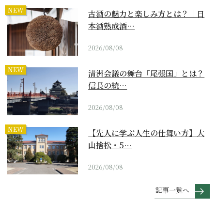
NEW
古酒の魅力と楽しみ方とは？｜日
本酒熟成酒…
2026/08/08
NEW
清洲会議の舞台「尾張国」とは？
信長の統…
2026/08/08
NEW
【先人に学ぶ人生の仕舞い方】大
山捨松・5…
2026/08/08
記事一覧へ