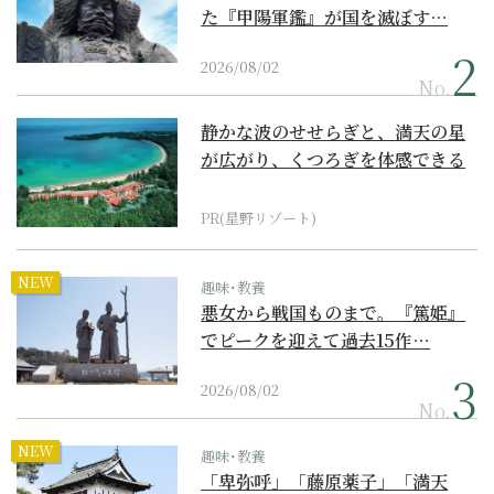
た『甲陽軍鑑』が国を滅ぼす…
2026/08/02
No.
静かな波のせせらぎと、満天の星
が広がり、くつろぎを体感できる
『西表島ホテル by...
PR(星野リゾート)
NEW
趣味･教養
悪女から戦国ものまで。『篤姫』
でピークを迎えて過去15作…
2026/08/02
No.
NEW
趣味･教養
「卑弥呼」「藤原薬子」「満天