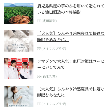
鹿児島県産の芋のみを用いて造られて
いる濵田酒造の本格焼酎
PR(濵田酒造)
【大人気】ひんやり冷感寝具で快適な
睡眠をあなたに。
PR(アイリスプラザ)
アマゾンで大人気！血圧対策はコーヒ
ーに足してみて
PR(森永乳業)
【大人気】ひんやり冷感寝具で快適な
睡眠をあなたに。
PR(アイリスプラザ)