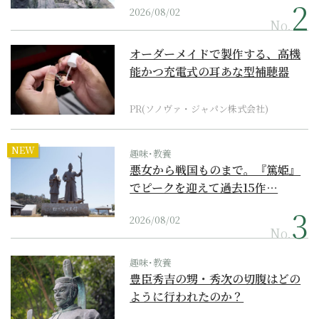
2026/08/02
No.
オーダーメイドで製作する、高機
能かつ充電式の耳あな型補聴器
PR(ソノヴァ・ジャパン株式会社)
NEW
趣味･教養
悪女から戦国ものまで。『篤姫』
でピークを迎えて過去15作…
2026/08/02
No.
趣味･教養
豊臣秀吉の甥・秀次の切腹はどの
ように行われたのか？