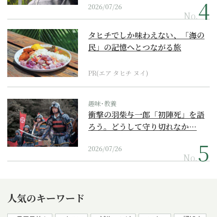
2026/07/26
No.
タヒチでしか味わえない、「海の
民」の記憶へとつながる旅
PR(エア タヒチ ヌイ)
趣味･教養
衝撃の羽柴与一郎「初陣死」を語
ろう。どうして守り切れなか…
2026/07/26
No.
人気のキーワード