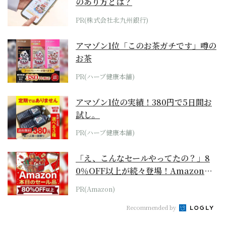
のあり方とは？
PR(株式会社北九州銀行)
アマゾン1位「このお茶ガチです」噂の
お茶
PR(ハーブ健康本舗)
アマゾン1位の実績！380円で5日間お
試し。
PR(ハーブ健康本舗)
「え、こんなセールやってたの？」8
0％OFF以上が続々登場！Amazonの
本気が...
PR(Amazon)
Recommended by