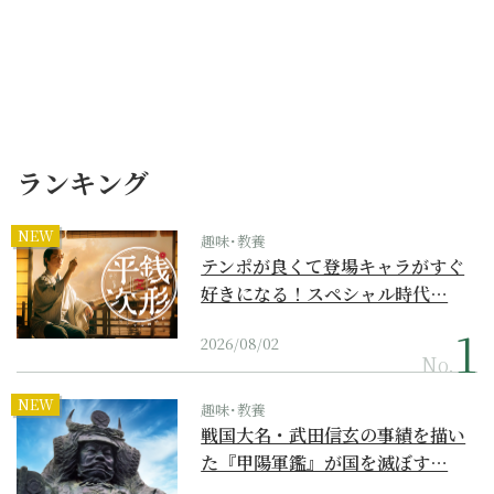
ランキング
NEW
趣味･教養
テンポが良くて登場キャラがすぐ
好きになる！スペシャル時代…
2026/08/02
No.
NEW
趣味･教養
戦国大名・武田信玄の事績を描い
た『甲陽軍鑑』が国を滅ぼす…