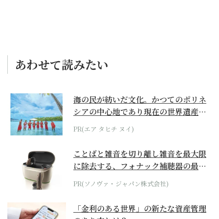
あわせて読みたい
海の民が紡いだ文化。かつてのポリネ
シアの中心地であり現在の世界遺産か
らみえてくる...
PR(エア タヒチ ヌイ)
ことばと雑音を切り離し雑音を最大限
に除去する、フォナック補聴器の最上
位モデル
PR(ソノヴァ・ジャパン株式会社)
「金利のある世界」の新たな資産管理