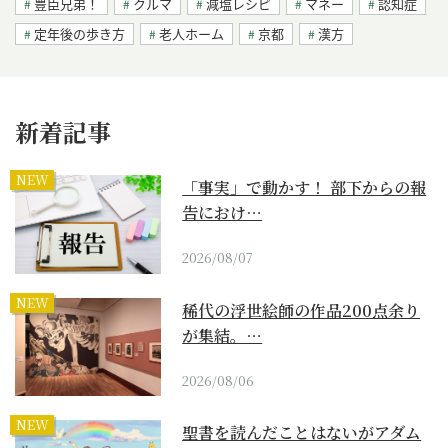
豊臣兄弟！
クルマ
減塩レシピ
マネー
認知症
定年後の歩き方
老人ホーム
京都
漢方
新着記事
NEW
「事実」で動かす！ 部下からの報
告におけ…
2026/08/07
NEW
稀代の浮世絵師の作品200点余り
が集結。…
2026/08/06
NEW
聖書を読んだことはないがアダム