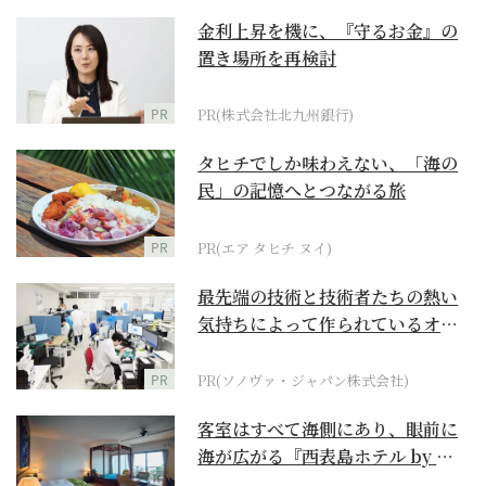
金利上昇を機に、『守るお金』の
置き場所を再検討
PR
PR(株式会社北九州銀行)
タヒチでしか味わえない、「海の
民」の記憶へとつながる旅
PR
PR(エア タヒチ ヌイ)
最先端の技術と技術者たちの熱い
気持ちによって作られているオー
ダーメイド補聴器
PR
PR(ソノヴァ・ジャパン株式会社)
客室はすべて海側にあり、眼前に
海が広がる『西表島ホテル by 星
野リゾート』