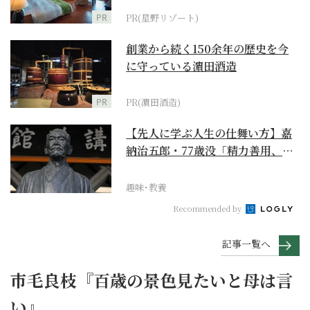
PR
PR(星野リゾート)
創業から続く150余年の歴史を今
に守っている濵田酒造
PR
PR(濵田酒造)
【先人に学ぶ人生の仕舞い方】嘉
納治五郎・77歳没「精力善用、自
他共栄」
趣味･教養
Recommended by
記事一覧へ
市毛良枝『百歳の景色見たいと母は言
い』