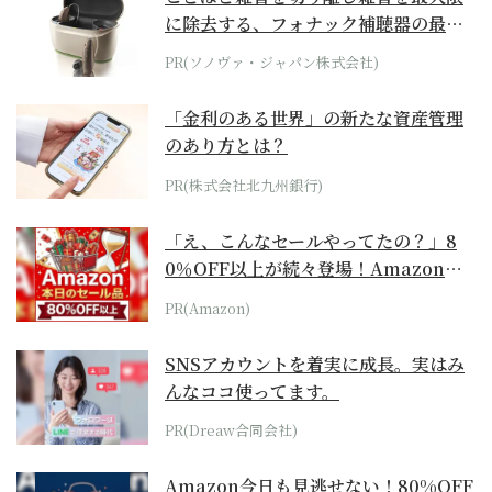
に除去する、フォナック補聴器の最上
位モデル
PR(ソノヴァ・ジャパン株式会社)
「金利のある世界」の新たな資産管理
のあり方とは？
PR(株式会社北九州銀行)
「え、こんなセールやってたの？」8
0％OFF以上が続々登場！Amazonの
本気が...
PR(Amazon)
SNSアカウントを着実に成長。実はみ
んなココ使ってます。
PR(Dreaw合同会社)
Amazon今日も見逃せない！80%OFF