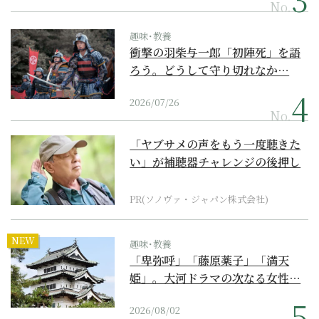
No.
趣味･教養
衝撃の羽柴与一郎「初陣死」を語
ろう。どうして守り切れなか…
2026/07/26
No.
「ヤブサメの声をもう一度聴きた
い」が補聴器チャレンジの後押し
に
PR(ソノヴァ・ジャパン株式会社)
NEW
趣味･教養
「卑弥呼」「藤原薬子」「満天
姫」。大河ドラマの次なる女性…
2026/08/02