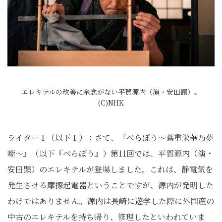
エレキテルの改善に余念がない平賀源内（演・安田顕）。
(C)NHK
ライターＩ（以下Ｉ）：さて、『べらぼう～蔦重栄華乃夢
噺～』（以下『べらぼう』）第11回では、平賀源内（演・
安田顕）のエレキテルが登場しました。これは、静電気を
発生させる摩擦起電器ということですが、源内が発明した
わけではありません。源内は長崎に遊学した際に外国産の
中古のエレキテルを持ち帰り、修理したといわれていま