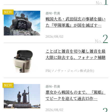
No.
NEW
趣味･教養
戦国大名・武田信玄の事績を描い
た『甲陽軍鑑』が国を滅ぼす…
2026/08/02
No.
ことばと雑音を切り離し雑音を最
大限に除去する、フォナック補聴
器の最上位モデル
PR(ソノヴァ・ジャパン株式会社)
NEW
趣味･教養
悪女から戦国ものまで。『篤姫』
でピークを迎えて過去15作…
2026/08/02