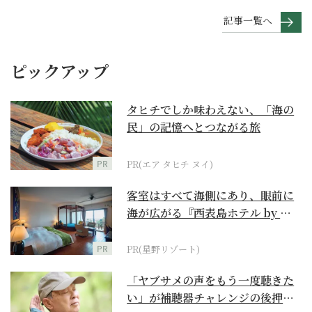
記事一覧へ
ピックアップ
タヒチでしか味わえない、「海の
民」の記憶へとつながる旅
PR
PR(エア タヒチ ヌイ)
客室はすべて海側にあり、眼前に
海が広がる『西表島ホテル by 星
野リゾート』
PR
PR(星野リゾート)
「ヤブサメの声をもう一度聴きた
い」が補聴器チャレンジの後押し