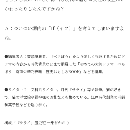
かわったりしたんですかね？
Ａ：ついつい源内の「If（イフ）」を考えてしまいますよ
ね。
●編集者Ａ：書籍編集者。『べらぼう』をより楽しく視聴するためにド
ラマの内容から時代背景などまで網羅した『初めての大河ドラマ べら
ぼう 蔦重栄華乃夢噺 歴史おもしろBOOK』などを編集。
●ライターＩ：文科系ライター。月刊『サライ』等で執筆。猫が好き
で、猫の浮世絵や猫神様のお札などを集めている。江戸時代創業の老舗
和菓子屋などを巡り歩く。
構成／『サライ』歴史班 一乗谷かおり