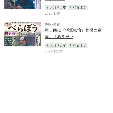
大河ドラマ
べらぼう
2025/1/19
趣味･教養
第１回に「将軍家治」登場の意
義、「ありが…
大河ドラマ
べらぼう
2024/12/29