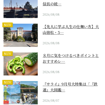
信長の統…
2026/08/08
NEW
【先人に学ぶ人生の仕舞い方】大
山捨松・5…
2026/08/08
NEW
８月に気をつけるべきポイントと
おすすめレ…
2026/08/08
NEW
『サライ』9月号大特集は「『鉄
道』大図鑑…
2026/08/07