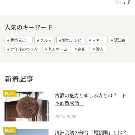
No.
人気のキーワード
豊臣兄弟！
クルマ
減塩レシピ
マネー
認知症
定年後の歩き方
老人ホーム
京都
漢方
新着記事
NEW
古酒の魅力と楽しみ方とは？｜日
本酒熟成酒…
2026/08/08
NEW
清洲会議の舞台「尾張国」とは？