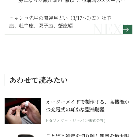
房になった瀬川改め“瀬以”と浄瑠璃のスター吉原
招聘計画【べらぼう～蔦重栄華乃夢噺～ 満喫リポ
ート】11
ニャンコ先生の開運星占い（3/17～3/23）牡羊
座、牡牛座、双子座、蟹座編
あわせて読みたい
オーダーメイドで製作する、高機能か
つ充電式の耳あな型補聴器
PR(ソノヴァ・ジャパン株式会社)
ことばと雑音を切り離し雑音を最大限