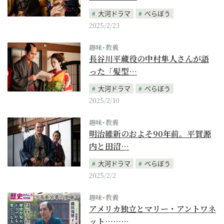
大河ドラマ
べらぼう
2025/2/23
趣味･教養
長谷川平蔵役の中村隼人さんが語
った「髪型…
大河ドラマ
べらぼう
2025/2/10
趣味･教養
明治維新のおよそ90年前。平賀源
内と田沼…
大河ドラマ
べらぼう
2025/2/2
趣味･教養
アメリカ独立とマリー・アントワネ
ット………