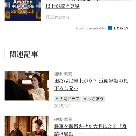
以上が続々登場
PR(Amazon)
Recommended by
関連記事
趣味･教養
田沼は足軽上がり？ 近衛家姫の見
下ろし発…
大河ドラマ
べらぼう
2025/3/9
趣味･教養
将軍を激怒させた大名による「身
請け騒動」…