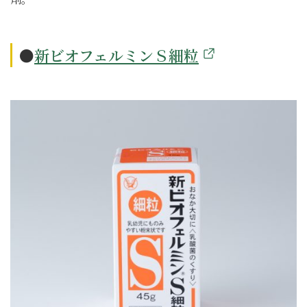
●
新ビオフェルミンＳ細粒