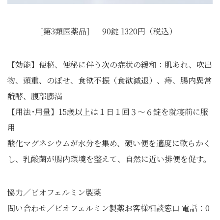
［第3類医薬品］ 90錠 1320円（税込）
【効能】便秘、便秘に伴う次の症状の緩和：肌あれ、吹出
物、頭重、のぼせ、食欲不振（食欲減退）、痔、腸内異常
醗酵、腹部膨満
【用法･用量】15歳以上は１日１回３〜６錠を就寝前に服
用
酸化マグネシウムが水分を集め、硬い便を適度に軟らかく
し、乳酸菌が腸内環境を整えて、自然に近い排便を促す。
協力／ビオフェルミン製薬
問い合わせ／ビオフェルミン製薬お客様相談窓口 電話：0