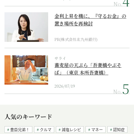
No.
金利上昇を機に、『守るお金』の
置き場所を再検討
PR(株式会社北九州銀行)
サライ
蕎麦屋の天ぷら「吾妻橋やぶそ
ば」（東京 本所吾妻橋）
2026/07/19
No.
人気のキーワード
豊臣兄弟！
クルマ
減塩レシピ
マネー
認知症