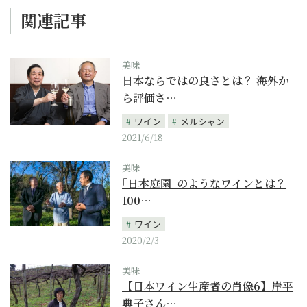
関連記事
美味
日本ならではの良さとは？ 海外か
ら評価さ…
ワイン
メルシャン
2021/6/18
美味
｢日本庭園｣のようなワインとは？
100…
ワイン
2020/2/3
美味
【日本ワイン生産者の肖像6】岸平
典子さん…