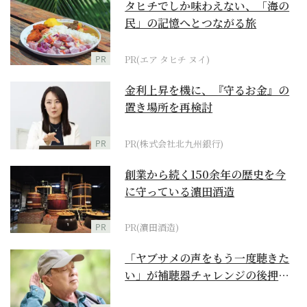
タヒチでしか味わえない、「海の
民」の記憶へとつながる旅
PR
PR(エア タヒチ ヌイ)
金利上昇を機に、『守るお金』の
置き場所を再検討
PR
PR(株式会社北九州銀行)
創業から続く150余年の歴史を今
に守っている濵田酒造
PR
PR(濵田酒造)
「ヤブサメの声をもう一度聴きた
い」が補聴器チャレンジの後押し
に