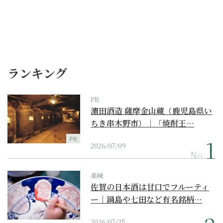
ランキング
PR
濵田酒造 薩摩金山蔵（鹿児島県い
ちき串木野市）｜「焼酎王…
PR
2026/07/09
No.
美味
佐賀の日本酒は甘口でフルーティ
ー｜鍋島や七田など有名銘柄…
2026/07/25