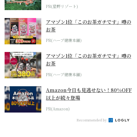
ホテル by...
PR(星野リゾート)
アマゾン1位「このお茶ガチです」噂の
お茶
PR(ハーブ健康本舗)
アマゾン1位「このお茶ガチです」噂の
お茶
PR(ハーブ健康本舗)
Amazon今日も見逃せない！80%OFF
以上が続々登場
PR(Amazon)
Recommended by