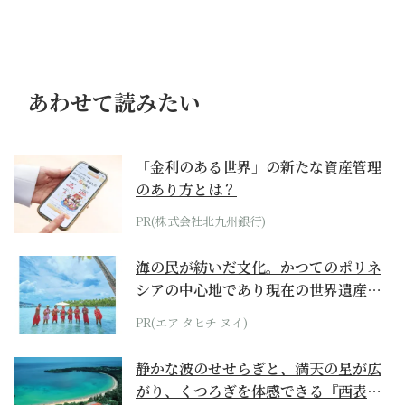
あわせて読みたい
「金利のある世界」の新たな資産管理
のあり方とは？
PR(株式会社北九州銀行)
海の民が紡いだ文化。かつてのポリネ
シアの中心地であり現在の世界遺産か
らみえてくる...
PR(エア タヒチ ヌイ)
静かな波のせせらぎと、満天の星が広
がり、くつろぎを体感できる『西表島