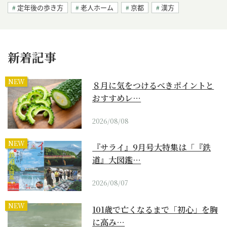
定年後の歩き方
老人ホーム
京都
漢方
新着記事
NEW
８月に気をつけるべきポイントと
おすすめレ…
2026/08/08
NEW
『サライ』9月号大特集は「『鉄
道』大図鑑…
2026/08/07
NEW
101歳で亡くなるまで「初心」を胸
に高み…