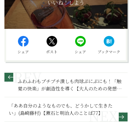
いいね！しよう
シェア
ポスト
シェア
ブックマーク
ふわふわもプチプチ潰しも肉球ぷにぷにも！「触
覚の快楽」が創造性を導く【大人のための発想
術 第5回】
「ああ自分のようなものでも、どうかして生きた
い」(島崎藤村)【漱石と明治人のことば77】