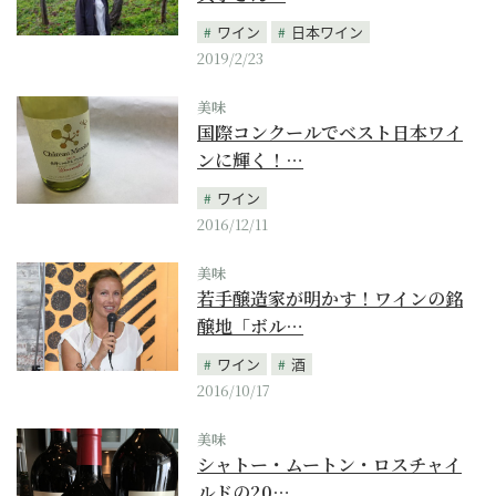
ワイン
日本ワイン
2019/2/23
美味
国際コンクールでベスト日本ワイ
ンに輝く！…
ワイン
2016/12/11
美味
若手醸造家が明かす！ワインの銘
醸地「ボル…
ワイン
酒
2016/10/17
美味
シャトー・ムートン・ロスチャイ
ルドの20…