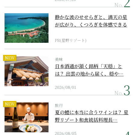
No.
静かな波のせせらぎと、満天の星
が広がり、くつろぎを体感できる
『西表島ホテル by...
PR(星野リゾート)
NEW
美味
日本酒通が頷く銘柄「天穏」と
は？ 出雲の地から届く、穏や…
2026/08/01
No.
NEW
旅行
夏の鱧に本当に合うワインは？ 星
野リゾート和食統括料理長…
2026/08/05