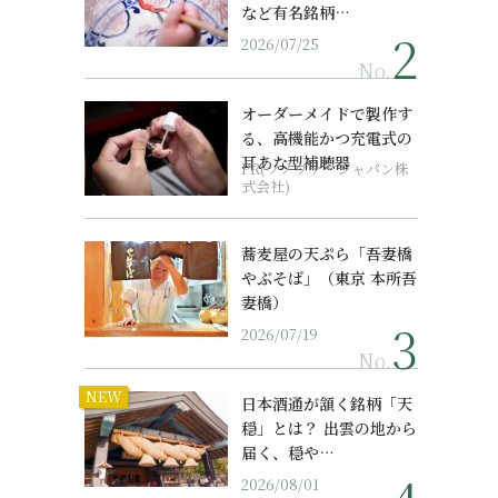
など有名銘柄…
2026/07/25
No.
オーダーメイドで製作す
る、高機能かつ充電式の
耳あな型補聴器
PR(ソノヴァ・ジャパン株
式会社)
蕎麦屋の天ぷら「吾妻橋
やぶそば」（東京 本所吾
妻橋）
2026/07/19
No.
NEW
日本酒通が頷く銘柄「天
穏」とは？ 出雲の地から
届く、穏や…
2026/08/01