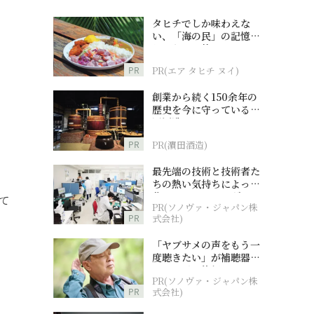
タヒチでしか味わえな
い、「海の民」の記憶へ
とつながる旅
PR
PR(エア タヒチ ヌイ)
創業から続く150余年の
歴史を今に守っている濵
田酒造
PR
PR(濵田酒造)
最先端の技術と技術者た
ちの熱い気持ちによって
作られているオーダーメ
て
PR(ソノヴァ・ジャパン株
イド補聴器
PR
式会社)
「ヤブサメの声をもう一
度聴きたい」が補聴器チ
ャレンジの後押しに
PR(ソノヴァ・ジャパン株
PR
式会社)