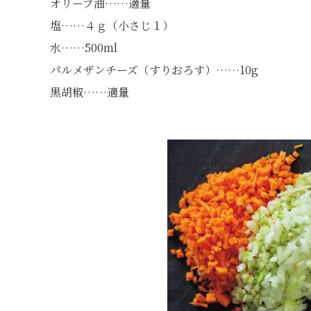
オリーブ油……適量
塩……４ｇ（小さじ１）
水……500ml
パルメザンチーズ（すりおろす）……10g
黒胡椒……適量