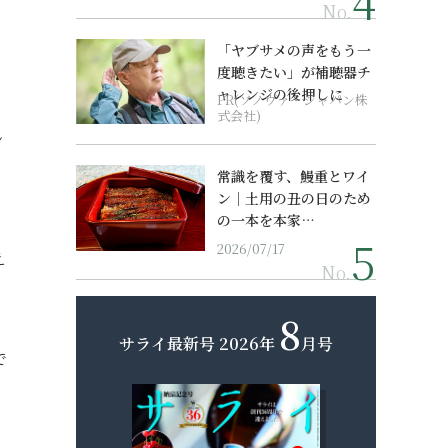
No.
「ヤブサメの声をもう一
度聴きたい」が補聴器チ
ャレンジの後押しに
PR(ソノヴァ・ジャパン株
式会社)
シ
常識を覆す、鰻重とワイ
ン｜土用の丑の日のため
の一本を本家…
2026/07/17
え
No.
8
サライ最新号
2026年
月号
で