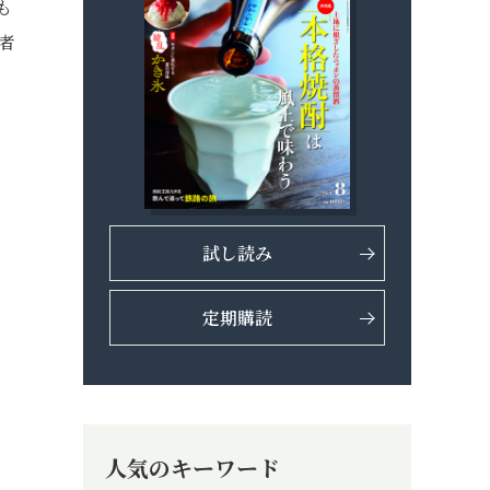
も
者
試し読み
定期購読
人気のキーワード