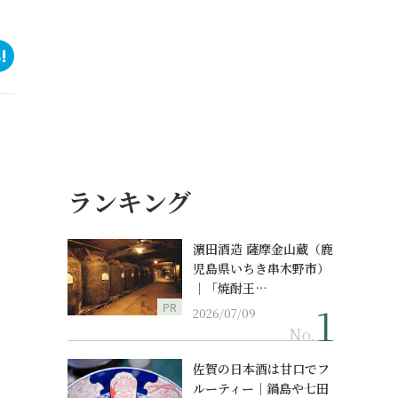
ランキング
濵田酒造 薩摩金山蔵（鹿
児島県いちき串木野市）
｜「焼酎王…
PR
2026/07/09
No.
佐賀の日本酒は甘口でフ
ルーティー｜鍋島や七田