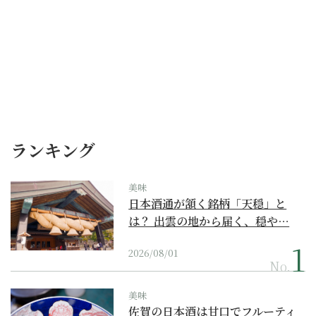
ランキング
美味
日本酒通が頷く銘柄「天穏」と
は？ 出雲の地から届く、穏や…
2026/08/01
No.
美味
佐賀の日本酒は甘口でフルーティ