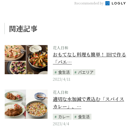
Recommended by
関連記事
花人日和
おもてなし料理も簡単！ IHで作る
「パエ…
食生活
パエリア
2023/4/11
花人日和
適切な水加減で煮込む「スパイス
カレー」、…
カレー
食生活
2023/4/4