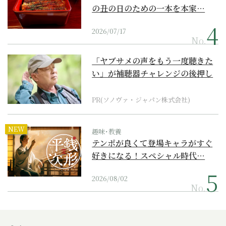
の丑の日のための一本を本家…
2026/07/17
No.
「ヤブサメの声をもう一度聴きた
い」が補聴器チャレンジの後押し
に
PR(ソノヴァ・ジャパン株式会社)
NEW
趣味･教養
テンポが良くて登場キャラがすぐ
好きになる！スペシャル時代…
2026/08/02
No.