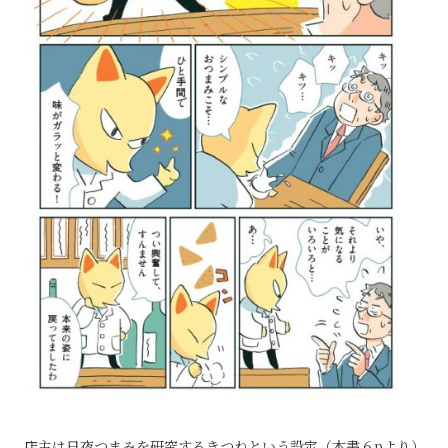
店主は日夜つまみを研究するきつねという設定（本書６pより）