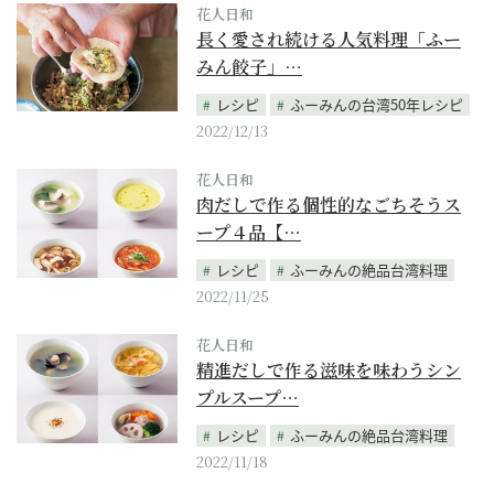
花人日和
長く愛され続ける人気料理「ふー
みん餃子」…
レシピ
ふーみんの台湾50年レシピ
2022/12/13
花人日和
肉だしで作る個性的なごちそうス
ープ４品【…
レシピ
ふーみんの絶品台湾料理
2022/11/25
花人日和
精進だしで作る滋味を味わうシン
プルスープ…
レシピ
ふーみんの絶品台湾料理
2022/11/18