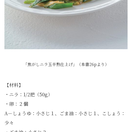
「焦がしニラ玉半熟仕上げ」（本書26pより）
【材料】
・ニラ：1/2把（50g）
・卵：２個
A－しょうゆ：小さじ１、ごま油：小さじ１、こしょう：
少々