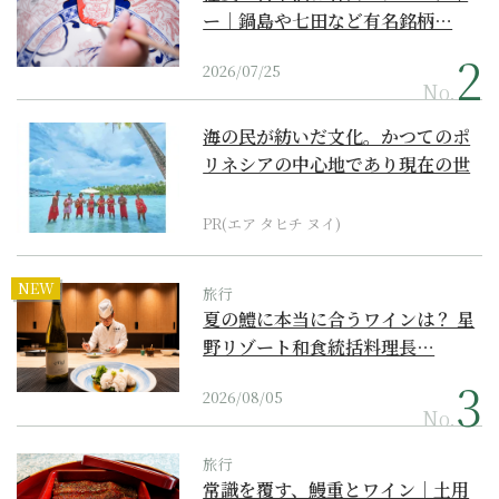
ー｜鍋島や七田など有名銘柄…
2026/07/25
No.
海の民が紡いだ文化。かつてのポ
リネシアの中心地であり現在の世
界遺産からみえてくる...
PR(エア タヒチ ヌイ)
NEW
旅行
夏の鱧に本当に合うワインは？ 星
野リゾート和食統括料理長…
2026/08/05
No.
旅行
常識を覆す、鰻重とワイン｜土用