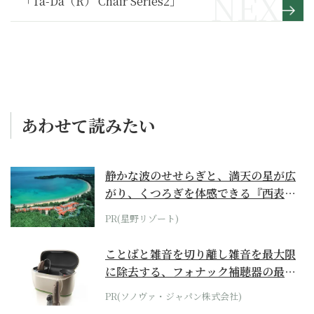
「Ta-Da（R） Chair Series2」
あわせて読みたい
静かな波のせせらぎと、満天の星が広
がり、くつろぎを体感できる『西表島
ホテル by...
PR(星野リゾート)
ことばと雑音を切り離し雑音を最大限
に除去する、フォナック補聴器の最上
位モデル
PR(ソノヴァ・ジャパン株式会社)