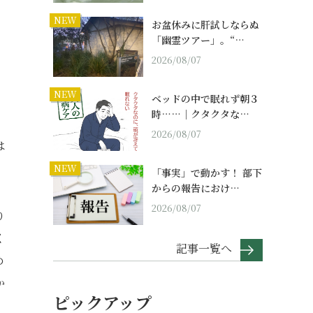
NEW
お盆休みに肝試しならぬ
「幽霊ツアー」。“…
2026/08/07
NEW
ベッドの中で眠れず朝３
時……｜クタクタな…
2026/08/07
は
NEW
「事実」で動かす！ 部下
からの報告におけ…
2026/08/07
り
く
記事一覧へ
め
か
ピックアップ