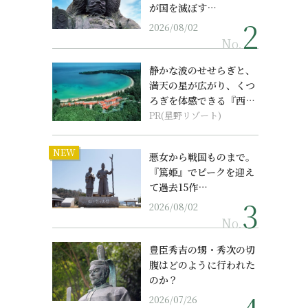
が国を滅ぼす…
2026/08/02
No.
静かな波のせせらぎと、
満天の星が広がり、くつ
ろぎを体感できる『西表
島ホテル by...
PR(星野リゾート)
NEW
悪女から戦国ものまで。
『篤姫』でピークを迎え
て過去15作…
2026/08/02
No.
豊臣秀吉の甥・秀次の切
腹はどのように行われた
のか？
2026/07/26