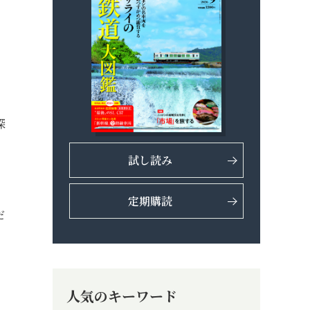
深
、
試し読み
定期購読
だ
人気のキーワード