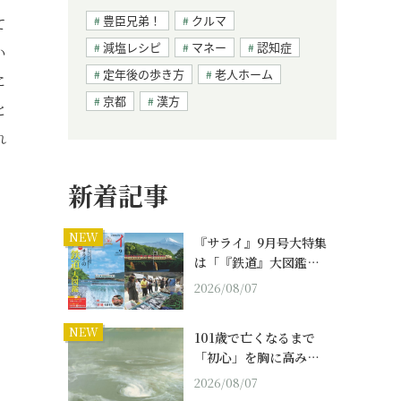
豊臣兄弟！
クルマ
て
減塩レシピ
マネー
認知症
い
定年後の歩き方
老人ホーム
に
京都
漢方
と
れ
新着記事
NEW
『サライ』9月号大特集
は「『鉄道』大図鑑…
2026/08/07
NEW
101歳で亡くなるまで
「初心」を胸に高み…
2026/08/07