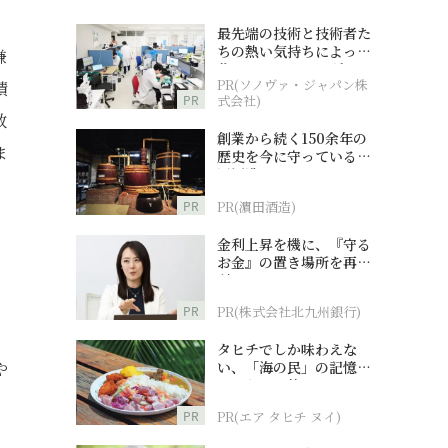
最先端の技術と技術者た
ちの熱い気持ちによって
嫌
作られているオーダーメ
PR(ソノヴァ・ジャパン株
績
イド補聴器
PR
式会社)
教
創業から続く150余年の
ま
歴史を今に守っている濵
田酒造
PR
PR(濵田酒造)
金利上昇を機に、『守る
お金』の置き場所を再検
討
PR
PR(株式会社北九州銀行)
タヒチでしか味わえな
い、「海の民」の記憶へ
や
とつながる旅
PR
PR(エア タヒチ ヌイ)