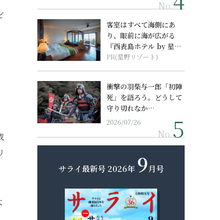
No.
ビ
客室はすべて海側にあ
り、眼前に海が広がる
『西表島ホテル by 星野
リゾート』
PR(星野リゾート)
衝撃の羽柴与一郎「初陣
死」を語ろう。どうして
守り切れなか…
2026/07/26
No.
成
リ
9
サライ最新号
2026年
月号
大