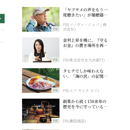
「ヤブサメの声をもう一
度聴きたい」が補聴器チ
ャレンジの後押しに
PR(ソノヴァ・ジャパン株
PR
式会社)
金利上昇を機に、『守る
お金』の置き場所を再検
討
PR
PR(株式会社北九州銀行)
タヒチでしか味わえな
い、「海の民」の記憶へ
とつながる旅
PR
PR(エア タヒチ ヌイ)
創業から続く150余年の
歴史を今に守っている濵
田酒造
PR
PR(濵田酒造)