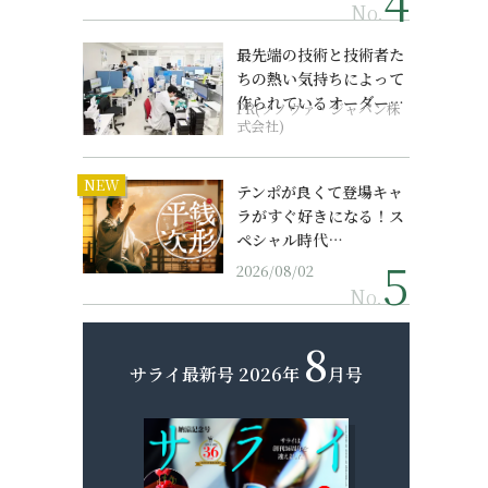
No.
最先端の技術と技術者た
ちの熱い気持ちによって
作られているオーダーメ
PR(ソノヴァ・ジャパン株
イド補聴器
式会社)
NEW
テンポが良くて登場キャ
ラがすぐ好きになる！ス
ペシャル時代…
2026/08/02
No.
8
サライ最新号
2026年
月号