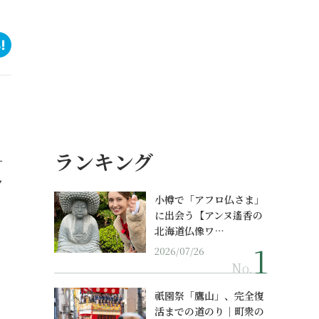
ランキング
ー
ク
小樽で「アフロ仏さま」
に出会う【アンヌ遙香の
北海道仏像ワ…
2026/07/26
No.
祇園祭「鷹山」、完全復
活までの道のり｜町衆の