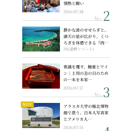
情熱と願い
2026/07/18
No.
静かな波のせせらぎと、
満天の星が広がり、くつ
ろぎを体感できる『西表
島ホテル by...
PR(星野リゾート)
常識を覆す、鰻重とワイ
ン｜土用の丑の日のため
の一本を本家…
2026/07/17
No.
NEW
アラスカ大学の極北博物
館で思う、日本人写真家
とアメリカ人…
2026/07/31