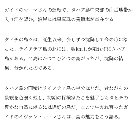
ガイドのマーマさんの運転で、タハア島中央部の山岳地帯か
入り江を望む。沿岸には黒真珠の養殖場が点在する
タヒチの島々は、誕生以来、少しずつ沈降して今の形にな
った。ライアテア島の北には、数kmしか離れずにタハア
島がある。２島はかつてひとつの島だったが、沈降の結
果、分かれたのである。
タハア島の面積はライアテア島の半分ほどだ。昔ながらの
景観を色濃く残し、初期の探検家たちを魅了したタヒチの
豊かな自然に浸るには絶好の島だ。ここで生まれ育ったガ
イドのイヴァン・マーマさんは、島の魅力をこう語る。