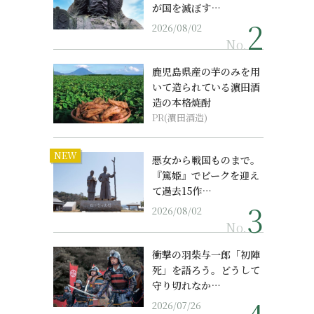
が国を滅ぼす…
2026/08/02
No.
鹿児島県産の芋のみを用
いて造られている濵田酒
造の本格焼酎
PR(濵田酒造)
NEW
悪女から戦国ものまで。
『篤姫』でピークを迎え
て過去15作…
2026/08/02
No.
衝撃の羽柴与一郎「初陣
死」を語ろう。どうして
守り切れなか…
2026/07/26