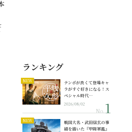
本
て
…
ランキング
NEW
テンポが良くて登場キャ
ラがすぐ好きになる！ス
ペシャル時代…
2026/08/02
No.
NEW
戦国大名・武田信玄の事
績を描いた『甲陽軍鑑』