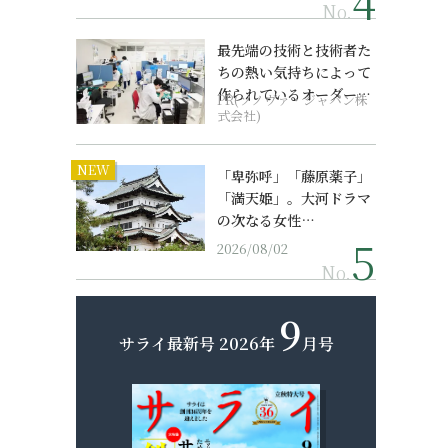
No.
最先端の技術と技術者た
ちの熱い気持ちによって
作られているオーダーメ
PR(ソノヴァ・ジャパン株
イド補聴器
式会社)
NEW
「卑弥呼」「藤原薬子」
「満天姫」。大河ドラマ
の次なる女性…
2026/08/02
No.
9
サライ最新号
2026年
月号