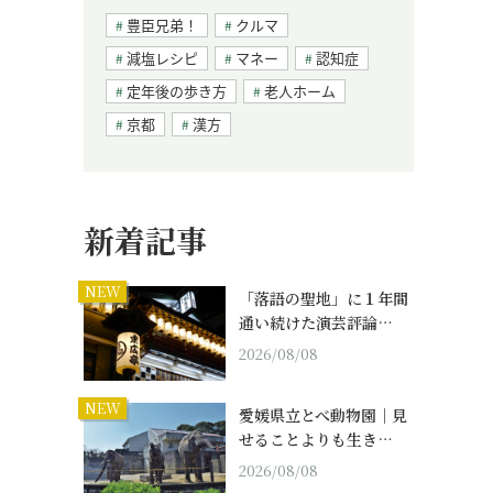
豊臣兄弟！
クルマ
減塩レシピ
マネー
認知症
定年後の歩き方
老人ホーム
京都
漢方
新着記事
NEW
「落語の聖地」に１年間
通い続けた演芸評論…
2026/08/08
NEW
愛媛県立とべ動物園｜見
せることよりも生き…
2026/08/08