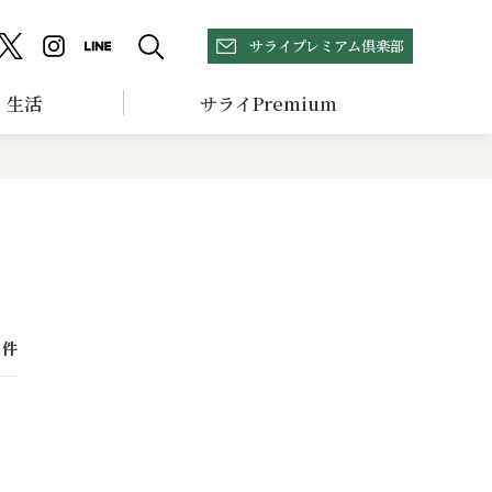
サライプレミアム倶楽部
生活
サライPremium
件