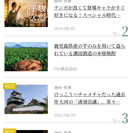
趣味･教養
テンポが良くて登場キャラがすぐ
好きになる！スペシャル時代…
2026/08/02
No.
鹿児島県産の芋のみを用いて造ら
れている濵田酒造の本格焼酎
PR(濵田酒造)
NEW
趣味･教養
けっこうハチャメチャだった過去
作大河の「清須会議」。茶々…
2026/08/09
No.
NEW
趣味･教養