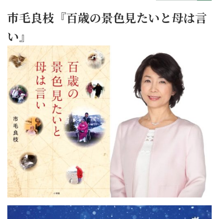
市毛良枝『百歳の景色見たいと母は言
い』