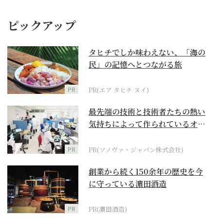
ピックアップ
タヒチでしか味わえない、「海の
民」の記憶へとつながる旅
PR
PR(エア タヒチ ヌイ)
最先端の技術と技術者たちの熱い
気持ちによって作られているオー
ダーメイド補聴器
PR
PR(ソノヴァ・ジャパン株式会社)
創業から続く150余年の歴史を今
に守っている濵田酒造
PR
PR(濵田酒造)