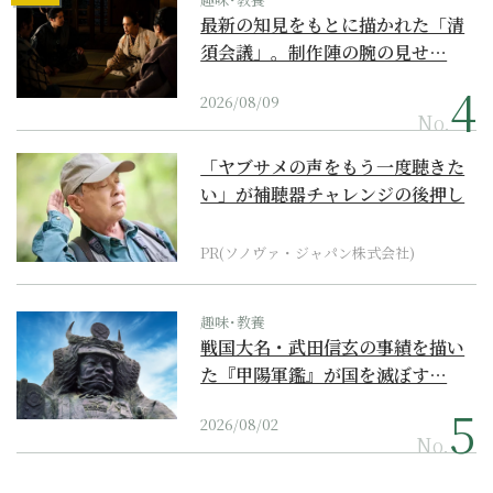
最新の知見をもとに描かれた「清
須会議」。制作陣の腕の見せ…
2026/08/09
No.
「ヤブサメの声をもう一度聴きた
い」が補聴器チャレンジの後押し
に
PR(ソノヴァ・ジャパン株式会社)
趣味･教養
戦国大名・武田信玄の事績を描い
た『甲陽軍鑑』が国を滅ぼす…
2026/08/02
No.