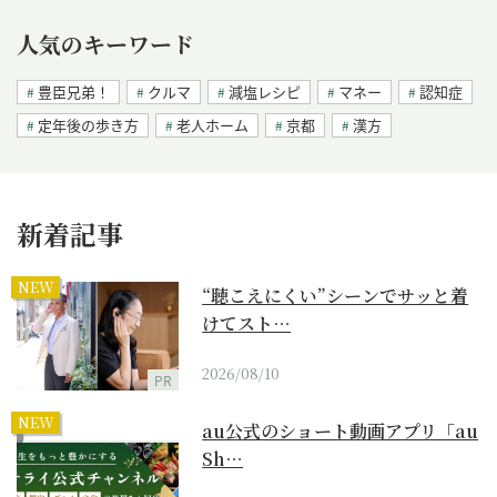
人気のキーワード
豊臣兄弟！
クルマ
減塩レシピ
マネー
認知症
定年後の歩き方
老人ホーム
京都
漢方
新着記事
NEW
“聴こえにくい”シーンでサッと着
けてスト…
2026/08/10
PR
NEW
au公式のショート動画アプリ「au
Sh…