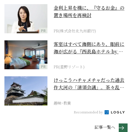
金利上昇を機に、『守るお金』の
置き場所を再検討
PR
PR(株式会社北九州銀行)
客室はすべて海側にあり、眼前に
海が広がる『西表島ホテル by 星
野リゾート』
PR
PR(星野リゾート)
けっこうハチャメチャだった過去
作大河の「清須会議」。茶々乱
入、お市が三法師と登場...
趣味･教養
Recommended by
記事一覧へ