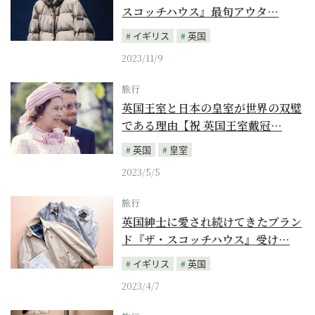
スコッチハウス』最旬アウタ…
イギリス
英国
PR
2023/11/9
旅行
英国王室と日本の皇室が世界の双璧
である理由【祝 英国王室戴冠…
英国
皇室
2023/5/5
旅行
英国紳士に愛され続けてきたブラン
ド『ザ・スコッチハウス』受け…
イギリス
英国
PR
2023/4/7