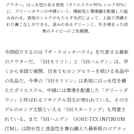
アウター。はっ水性のある表地（ポリエステル90％ シルク10％）
に、グリーンダウンの中綿という、機能性と環境面を配慮した組
み合わせ。表地のシルクがもたらす光沢によって、上品で洗練さ
れた着こなしができる。深みのあるグリーンと、引き締まった印
象のネイビーの２色展開。
今回紹介するのは『ザ・スコッチハウス』を代表する最新
のアウターだ。「SHモリソン」と「SHハムデン」は、早
くから本国で展開、日本でもロングセラーを続ける名品中
の名品だ。今季の「SHモリソン」は表地にはっ水性を備
えたポリエステル、中綿には環境を配慮した「グリーンダ
ウン」と呼ばれるリサイクル羽毛が使われている。そのモ
デルのロング丈版といえる「SHスターリング」も用意さ
れている。また「SHハムデン GORE-TEX INFINIUM
(TM)」は防水性と透湿性を兼ね備えた最新版のゴアテッ