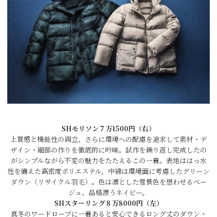
SHモリソン７万1500円（右）
上質感と機能性の両立、さらに環境への配慮を追求して素材・デ
ザイン・細部の作りを徹底的に吟味。試作を繰り返し完成したの
がシンプルながら不変の魅力をたたえるこの一着。表地ははっ水
性を備えた高密度ポリエステル、中綿は環境面に考慮したグリーン
ダウン（リサイクル羽毛）。色は凛とした雪景色を想わせるベー
ジュ、品格漂うネイビー。
SHスターリング８万8000円（左）
真冬のワードローブに一着あると安心できるロング丈のダウン・