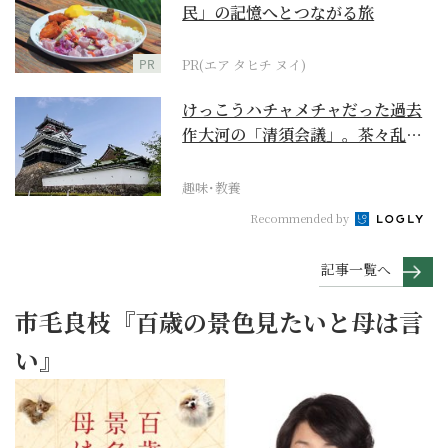
民」の記憶へとつながる旅
PR
PR(エア タヒチ ヌイ)
けっこうハチャメチャだった過去
作大河の「清須会議」。茶々乱
入、お市が三法師と登場...
趣味･教養
Recommended by
記事一覧へ
市毛良枝『百歳の景色見たいと母は言
い』