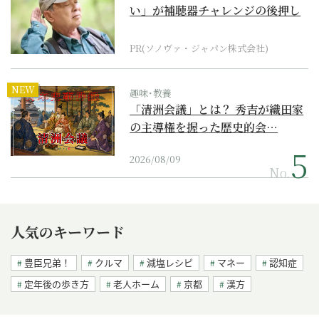
い」が補聴器チャレンジの後押し
に
PR(ソノヴァ・ジャパン株式会社)
NEW
趣味･教養
「清洲会議」とは？ 秀吉が織田家
の主導権を握った歴史的会…
2026/08/09
No.
人気のキーワード
豊臣兄弟！
クルマ
減塩レシピ
マネー
認知症
定年後の歩き方
老人ホーム
京都
漢方