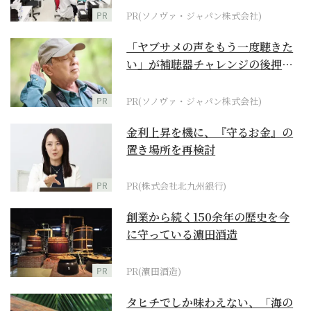
PR
PR(ソノヴァ・ジャパン株式会社)
「ヤブサメの声をもう一度聴きた
い」が補聴器チャレンジの後押し
に
PR
PR(ソノヴァ・ジャパン株式会社)
金利上昇を機に、『守るお金』の
置き場所を再検討
PR
PR(株式会社北九州銀行)
創業から続く150余年の歴史を今
に守っている濵田酒造
PR
PR(濵田酒造)
タヒチでしか味わえない、「海の