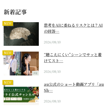
新着記事
NEW
思考をAIに委ねるリスクとは？AI
の回答…
2026/08/10
NEW
“聴こえにくい”シーンでサッと着
けてスト…
2026/08/10
PR
NEW
au公式のショート動画アプリ「au
Sh…
2026/08/10