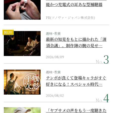
能かつ充電式の耳あな型補聴器
PR(ソノヴァ・ジャパン株式会社)
NEW
趣味･教養
最新の知見をもとに描かれた「清
須会議」。制作陣の腕の見せ…
2026/08/09
No.
趣味･教養
テンポが良くて登場キャラがすぐ
好きになる！スペシャル時代…
2026/08/02
No.
「ヤブサメの声をもう一度聴きた