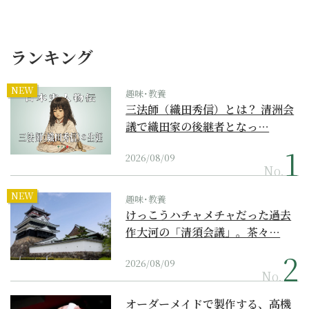
ランキング
NEW
趣味･教養
三法師（織田秀信）とは？ 清洲会
議で織田家の後継者となっ…
2026/08/09
No.
NEW
趣味･教養
けっこうハチャメチャだった過去
作大河の「清須会議」。茶々…
2026/08/09
No.
オーダーメイドで製作する、高機