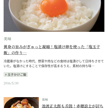
美味
黄身の旨みがぎゅっと凝縮！塩漬け卵を使った「塩玉子
飯」の作り…
冷蔵庫がなかった時代、野菜や肉などの食材は塩漬けして日持ちさせて
いた。塩漬けにすることで保存性が高まるうえ、素材の持ち味…
玉子かけご飯
2016/5/30
美味
池波正太郎も舌鼓！赤穂浪士が討ち