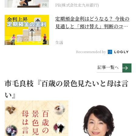
PR
PR(株式会社北九州銀行)
定期預金金利はどうなる？ 今後の
見通しと「預け替え」判断のコツ
【お金の学校】
生活
Recommended by
記事一覧へ
市毛良枝『百歳の景色見たいと母は言
い』