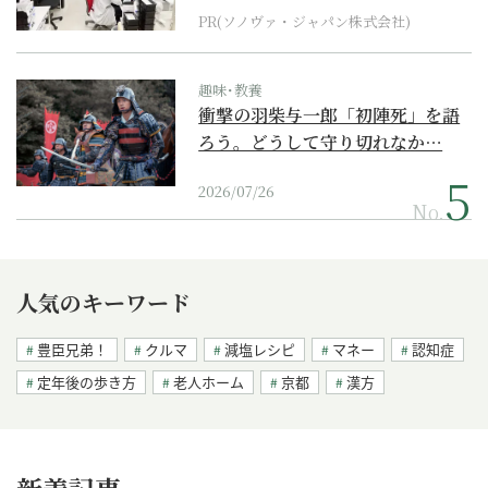
PR(ソノヴァ・ジャパン株式会社)
趣味･教養
衝撃の羽柴与一郎「初陣死」を語
ろう。どうして守り切れなか…
2026/07/26
No.
人気のキーワード
豊臣兄弟！
クルマ
減塩レシピ
マネー
認知症
定年後の歩き方
老人ホーム
京都
漢方