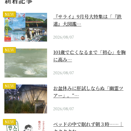
新着記事
NEW
『サライ』9月号大特集は「『鉄
道』大図鑑…
2026/08/07
NEW
101歳で亡くなるまで「初心」を胸
に高み…
2026/08/07
NEW
お盆休みに肝試しならぬ「幽霊ツ
アー」。“…
2026/08/07
NEW
ベッドの中で眠れず朝３時……｜