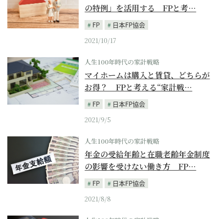
の特例」を活用する FPと考…
FP
日本FP協会
2021/10/17
人生100年時代の家計戦略
マイホームは購入と賃貸、どちらが
お得？ FPと考える“家計戦…
FP
日本FP協会
2021/9/5
人生100年時代の家計戦略
年金の受給年齢と在職老齢年金制度
の影響を受けない働き方 FP…
FP
日本FP協会
2021/8/8