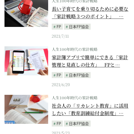
人生100年時代の家計戦略
長い子育てを乗り切るために必要な
「家計戦略３つのポイント」 …
FP
日本FP協会
2021/7/11
人生100年時代の家計戦略
家計簿アプリで簡単にできる「家計
管理と見直しの仕方」 FPと…
FP
日本FP協会
2021/6/20
人生100年時代の家計戦略
社会人の「リカレント教育」に活用
したい「教育訓練給付金制度」…
FP
日本FP協会
2021/5/23