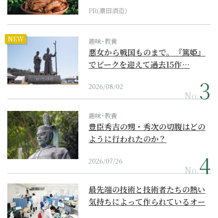
PR(濵田酒造)
NEW
趣味･教養
悪女から戦国ものまで。『篤姫』
でピークを迎えて過去15作…
2026/08/02
No.
趣味･教養
豊臣秀吉の甥・秀次の切腹はどの
ように行われたのか？
2026/07/26
No.
最先端の技術と技術者たちの熱い
気持ちによって作られているオー
ダーメイド補聴器