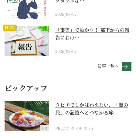
クタクタな…
2026/08/07
NEW
「事実」で動かす！ 部下からの報
告におけ…
2026/08/07
記事一覧へ
ピックアップ
タヒチでしか味わえない、「海の
民」の記憶へとつながる旅
PR
PR(エア タヒチ ヌイ)