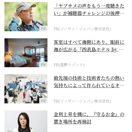
「ヤブサメの声をもう一度聴きた
い」が補聴器チャレンジの後押し
に
PR
PR(ソノヴァ・ジャパン株式会社)
客室はすべて海側にあり、眼前に
海が広がる『西表島ホテル by 星
野リゾート』
PR
PR(星野リゾート)
最先端の技術と技術者たちの熱い
気持ちによって作られているオー
ダーメイド補聴器
PR
PR(ソノヴァ・ジャパン株式会社)
金利上昇を機に、『守るお金』の
置き場所を再検討