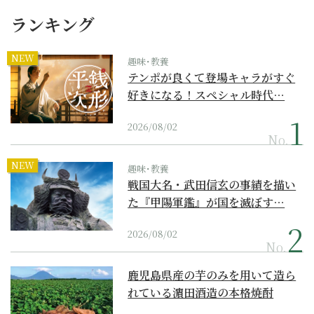
ランキング
NEW
趣味･教養
テンポが良くて登場キャラがすぐ
好きになる！スペシャル時代…
2026/08/02
No.
NEW
趣味･教養
戦国大名・武田信玄の事績を描い
た『甲陽軍鑑』が国を滅ぼす…
2026/08/02
No.
鹿児島県産の芋のみを用いて造ら
れている濵田酒造の本格焼酎