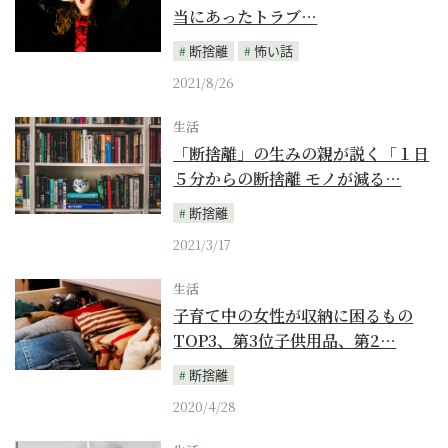
当にあったトラブ…
断捨離
怖い話
2021/8/26
生活
「断捨離」の生みの親が説く「１日
５分からの断捨離 モノが減る…
断捨離
2021/3/17
生活
子育て中の女性が収納に困るもの
TOP3、第3位子供用品、第2…
断捨離
2020/4/28