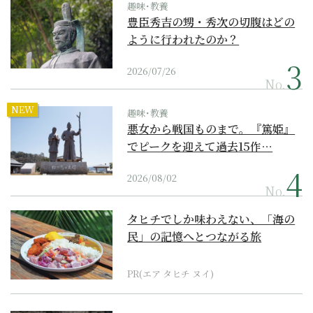
趣味･教養
豊臣秀吉の甥・秀次の切腹はどの
ように行われたのか？
2026/07/26
No.
NEW
趣味･教養
悪女から戦国ものまで。『篤姫』
でピークを迎えて過去15作…
2026/08/02
No.
タヒチでしか味わえない、「海の
民」の記憶へとつながる旅
PR(エア タヒチ ヌイ)