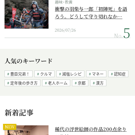
趣味･教養
衝撃の羽柴与一郎「初陣死」を語
ろう。どうして守り切れなか…
2026/07/26
No.
人気のキーワード
豊臣兄弟！
クルマ
減塩レシピ
マネー
認知症
定年後の歩き方
老人ホーム
京都
漢方
新着記事
NEW
稀代の浮世絵師の作品200点余り