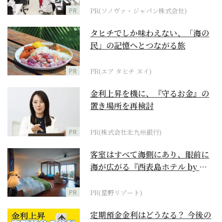
PR
PR(ソノヴァ・ジャパン株式会社)
タヒチでしか味わえない、「海の
民」の記憶へとつながる旅
PR
PR(エア タヒチ ヌイ)
金利上昇を機に、『守るお金』の
置き場所を再検討
PR
PR(株式会社北九州銀行)
客室はすべて海側にあり、眼前に
海が広がる『西表島ホテル by 星
野リゾート』
PR
PR(星野リゾート)
定期預金金利はどうなる？ 今後の