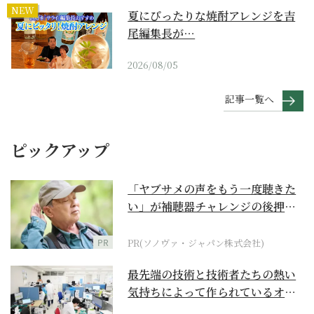
NEW
夏にぴったりな焼酎アレンジを吉
尾編集長が…
2026/08/05
記事一覧へ
ピックアップ
「ヤブサメの声をもう一度聴きた
い」が補聴器チャレンジの後押し
に
PR
PR(ソノヴァ・ジャパン株式会社)
最先端の技術と技術者たちの熱い
気持ちによって作られているオー
ダーメイド補聴器