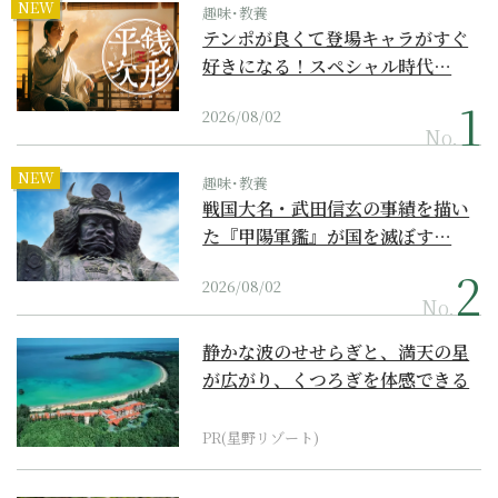
NEW
趣味･教養
テンポが良くて登場キャラがすぐ
好きになる！スペシャル時代…
2026/08/02
No.
NEW
趣味･教養
戦国大名・武田信玄の事績を描い
た『甲陽軍鑑』が国を滅ぼす…
2026/08/02
No.
静かな波のせせらぎと、満天の星
が広がり、くつろぎを体感できる
『西表島ホテル by...
PR(星野リゾート)