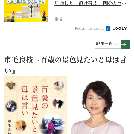
見通しと「預け替え」判断のコツ
【お金の学校】
生活
Recommended by
記事一覧へ
市毛良枝『百歳の景色見たいと母は言
い』