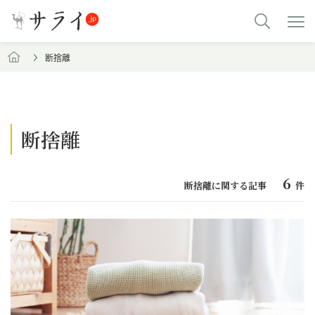
断捨離
断捨離
6
断捨離に関する記事
件