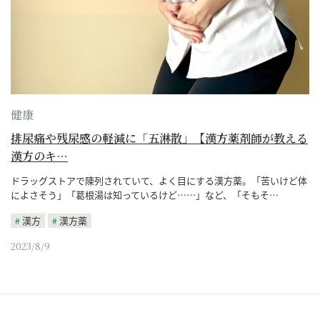
健康
排尿痛や残尿感の軽減に「五淋散」【漢方薬剤師が教える
漢方のキ…
ドラッグストアで陳列されていて、よく目にする漢方薬。「苦いけど体
によさそう」「葛根湯は知っているけど……」など、「そもそ…
漢方
漢方薬
2023/8/9