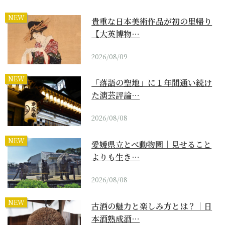
NEW
貴重な日本美術作品が初の里帰り
【大英博物…
2026/08/09
NEW
「落語の聖地」に１年間通い続け
た演芸評論…
2026/08/08
NEW
愛媛県立とべ動物園｜見せること
よりも生き…
2026/08/08
NEW
古酒の魅力と楽しみ方とは？｜日
本酒熟成酒…