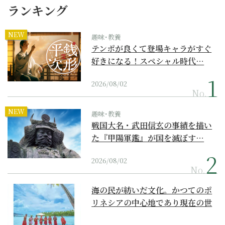
ランキング
NEW
趣味･教養
テンポが良くて登場キャラがすぐ
好きになる！スペシャル時代…
2026/08/02
No.
NEW
趣味･教養
戦国大名・武田信玄の事績を描い
た『甲陽軍鑑』が国を滅ぼす…
2026/08/02
No.
海の民が紡いだ文化。かつてのポ
リネシアの中心地であり現在の世
界遺産からみえてくる...