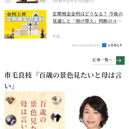
PR
PR(株式会社北九州銀行)
定期預金金利はどうなる？ 今後の
見通しと「預け替え」判断のコツ
【お金の学校】
生活
Recommended by
記事一覧へ
市毛良枝『百歳の景色見たいと母は言
い』