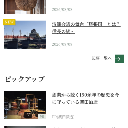
2026/08/08
NEW
清洲会議の舞台「尾張国」とは？
信長の統…
2026/08/08
記事一覧へ
ピックアップ
創業から続く150余年の歴史を今
に守っている濵田酒造
PR
PR(濵田酒造)