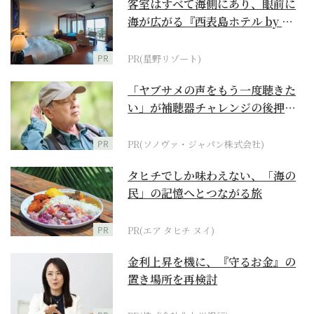
客室はすべて海側にあり、眼前に
海が広がる『西表島ホテル by 星
野リゾート』
PR
PR(星野リゾート)
「ヤブサメの声をもう一度聴きた
い」が補聴器チャレンジの後押し
に
PR
PR(ソノヴァ・ジャパン株式会社)
タヒチでしか味わえない、「海の
民」の記憶へとつながる旅
PR
PR(エア タヒチ ヌイ)
金利上昇を機に、『守るお金』の
置き場所を再検討