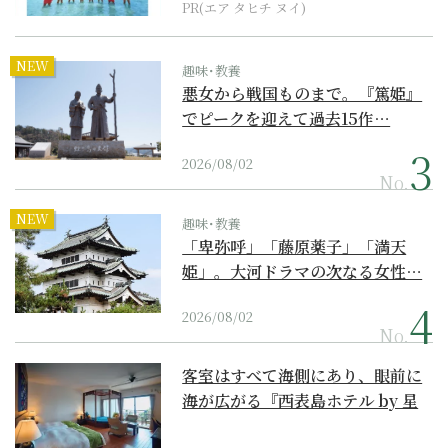
PR(エア タヒチ ヌイ)
NEW
趣味･教養
悪女から戦国ものまで。『篤姫』
でピークを迎えて過去15作…
2026/08/02
No.
NEW
趣味･教養
「卑弥呼」「藤原薬子」「満天
姫」。大河ドラマの次なる女性…
2026/08/02
No.
客室はすべて海側にあり、眼前に
海が広がる『西表島ホテル by 星
野リゾート』