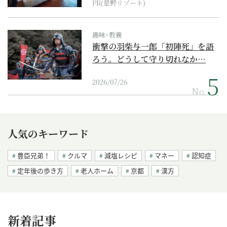
PR(星野リゾート)
趣味･教養
衝撃の羽柴与一郎「初陣死」を語
ろう。どうして守り切れなか…
2026/07/26
No.
人気のキーワード
豊臣兄弟！
クルマ
減塩レシピ
マネー
認知症
定年後の歩き方
老人ホーム
京都
漢方
新着記事