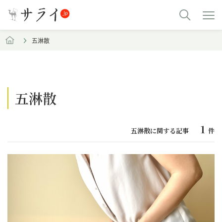
五淋散
五淋散
1
五淋散に関する記事
件