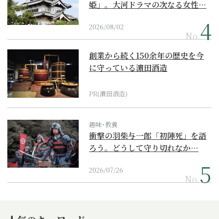
姫」。大河ドラマの次なる女性…
2026/08/02
No.
創業から続く150余年の歴史を今
に守っている濵田酒造
PR(濵田酒造)
趣味･教養
衝撃の羽柴与一郎「初陣死」を語
ろう。どうして守り切れなか…
2026/07/26
No.