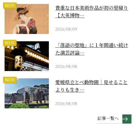
NEW
貴重な日本美術作品が初の里帰り
【大英博物…
2026/08/09
NEW
「落語の聖地」に１年間通い続け
た演芸評論…
2026/08/08
NEW
愛媛県立とべ動物園｜見せること
よりも生き…
2026/08/08
記事一覧へ