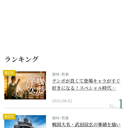
ランキング
NEW
趣味･教養
テンポが良くて登場キャラがすぐ
好きになる！スペシャル時代…
2026/08/02
No.
NEW
趣味･教養
戦国大名・武田信玄の事績を描い