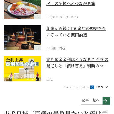
民」の記憶へとつながる旅
PR
PR(エア タヒチ ヌイ)
創業から続く150余年の歴史を今
に守っている濵田酒造
PR
PR(濵田酒造)
定期預金金利はどうなる？ 今後の
見通しと「預け替え」判断のコツ
【お金の学校】
生活
Recommended by
記事一覧へ
市毛良枝『百歳の景色見たいと母は言