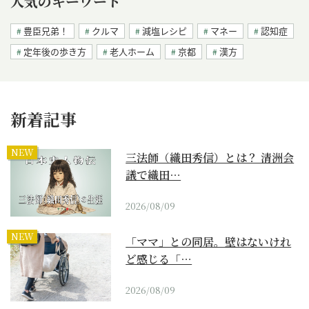
人気のキーワード
豊臣兄弟！
クルマ
減塩レシピ
マネー
認知症
定年後の歩き方
老人ホーム
京都
漢方
新着記事
NEW
三法師（織田秀信）とは？ 清洲会
議で織田…
2026/08/09
NEW
「ママ」との同居。壁はないけれ
ど感じる「…
2026/08/09