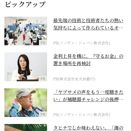
ピックアップ
最先端の技術と技術者たちの熱い
気持ちによって作られているオー
ダーメイド補聴器
PR
PR(ソノヴァ・ジャパン株式会社)
金利上昇を機に、『守るお金』の
置き場所を再検討
PR
PR(株式会社北九州銀行)
「ヤブサメの声をもう一度聴きた
い」が補聴器チャレンジの後押し
に
PR
PR(ソノヴァ・ジャパン株式会社)
タヒチでしか味わえない、「海の