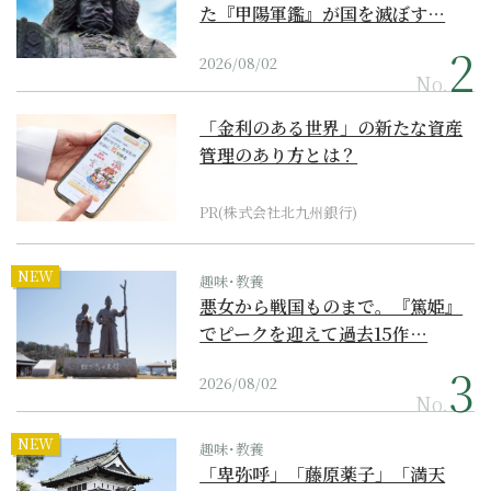
た『甲陽軍鑑』が国を滅ぼす…
2026/08/02
No.
「金利のある世界」の新たな資産
管理のあり方とは？
PR(株式会社北九州銀行)
NEW
趣味･教養
悪女から戦国ものまで。『篤姫』
でピークを迎えて過去15作…
2026/08/02
No.
NEW
趣味･教養
「卑弥呼」「藤原薬子」「満天