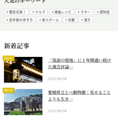
人気のキーワード
豊臣兄弟！
クルマ
減塩レシピ
マネー
認知症
定年後の歩き方
老人ホーム
京都
漢方
新着記事
NEW
「落語の聖地」に１年間通い続け
た演芸評論…
2026/08/08
NEW
愛媛県立とべ動物園｜見せること
よりも生き…
2026/08/08