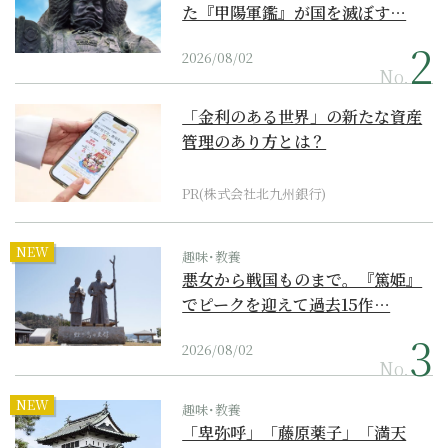
た『甲陽軍鑑』が国を滅ぼす…
2026/08/02
No.
「金利のある世界」の新たな資産
管理のあり方とは？
PR(株式会社北九州銀行)
NEW
趣味･教養
悪女から戦国ものまで。『篤姫』
でピークを迎えて過去15作…
2026/08/02
No.
NEW
趣味･教養
「卑弥呼」「藤原薬子」「満天