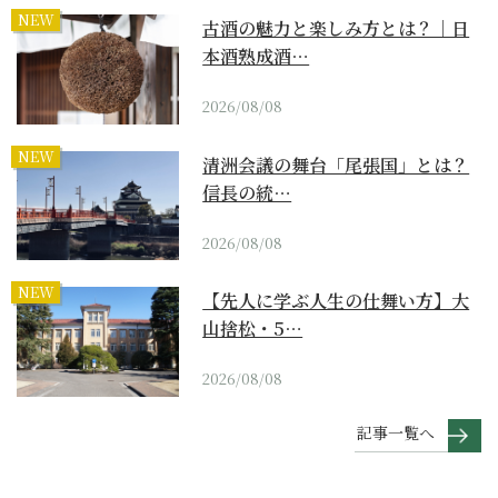
NEW
古酒の魅力と楽しみ方とは？｜日
本酒熟成酒…
2026/08/08
NEW
清洲会議の舞台「尾張国」とは？
信長の統…
2026/08/08
NEW
【先人に学ぶ人生の仕舞い方】大
山捨松・5…
2026/08/08
記事一覧へ