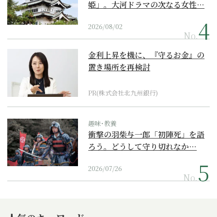
姫」。大河ドラマの次なる女性…
2026/08/02
No.
金利上昇を機に、『守るお金』の
置き場所を再検討
PR(株式会社北九州銀行)
趣味･教養
衝撃の羽柴与一郎「初陣死」を語
ろう。どうして守り切れなか…
2026/07/26
No.