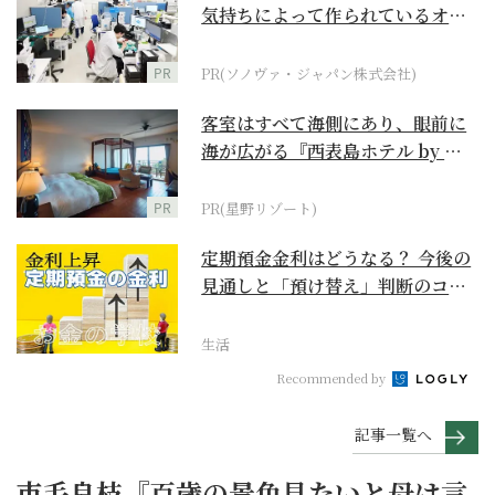
気持ちによって作られているオー
ダーメイド補聴器
PR
PR(ソノヴァ・ジャパン株式会社)
客室はすべて海側にあり、眼前に
海が広がる『西表島ホテル by 星
野リゾート』
PR
PR(星野リゾート)
定期預金金利はどうなる？ 今後の
見通しと「預け替え」判断のコツ
【お金の学校】
生活
Recommended by
記事一覧へ
市毛良枝『百歳の景色見たいと母は言