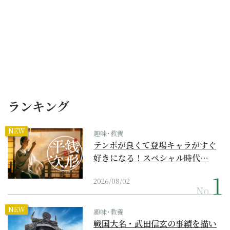
ランキング
NEW
趣味･教養
テンポが良くて登場キャラがすぐ
好きになる！スペシャル時代…
2026/08/02
No.
NEW
趣味･教養
戦国大名・武田信玄の事績を描い