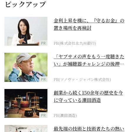
ピックアップ
金利上昇を機に、『守るお金』の
置き場所を再検討
PR
PR(株式会社北九州銀行)
「ヤブサメの声をもう一度聴きた
い」が補聴器チャレンジの後押し
に
PR
PR(ソノヴァ・ジャパン株式会社)
創業から続く150余年の歴史を今
に守っている濵田酒造
PR
PR(濵田酒造)
最先端の技術と技術者たちの熱い