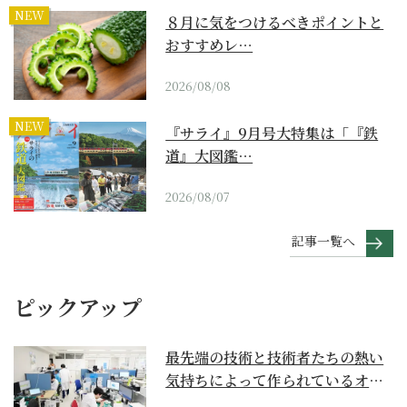
NEW
８月に気をつけるべきポイントと
おすすめレ…
2026/08/08
NEW
『サライ』9月号大特集は「『鉄
道』大図鑑…
2026/08/07
記事一覧へ
ピックアップ
最先端の技術と技術者たちの熱い
気持ちによって作られているオー
ダーメイド補聴器