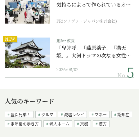
気持ちによって作られているオー
ダーメイド補聴器
PR(ソノヴァ・ジャパン株式会社)
NEW
趣味･教養
「卑弥呼」「藤原薬子」「満天
姫」。大河ドラマの次なる女性…
2026/08/02
No.
人気のキーワード
豊臣兄弟！
クルマ
減塩レシピ
マネー
認知症
定年後の歩き方
老人ホーム
京都
漢方