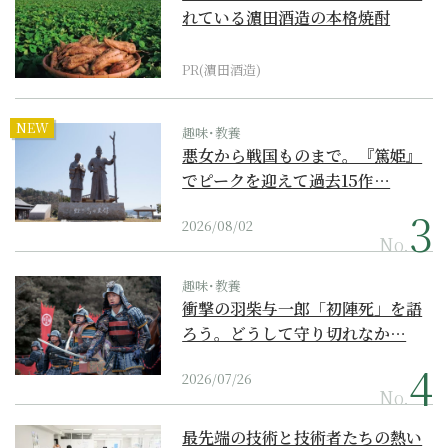
れている濵田酒造の本格焼酎
PR(濵田酒造)
NEW
趣味･教養
悪女から戦国ものまで。『篤姫』
でピークを迎えて過去15作…
2026/08/02
No.
趣味･教養
衝撃の羽柴与一郎「初陣死」を語
ろう。どうして守り切れなか…
2026/07/26
No.
最先端の技術と技術者たちの熱い