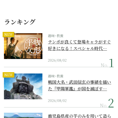
ランキング
NEW
趣味･教養
テンポが良くて登場キャラがすぐ
好きになる！スペシャル時代…
2026/08/02
No.
NEW
趣味･教養
戦国大名・武田信玄の事績を描い
た『甲陽軍鑑』が国を滅ぼす…
2026/08/02
No.
鹿児島県産の芋のみを用いて造ら