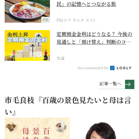
民」の記憶へとつながる旅
PR
PR(エア タヒチ ヌイ)
定期預金金利はどうなる？ 今後の
見通しと「預け替え」判断のコツ
【お金の学校】
生活
Recommended by
記事一覧へ
市毛良枝『百歳の景色見たいと母は言
い』