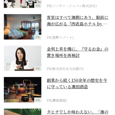
PR
PR(ソノヴァ・ジャパン株式会社)
客室はすべて海側にあり、眼前に
海が広がる『西表島ホテル by 星
野リゾート』
PR
PR(星野リゾート)
金利上昇を機に、『守るお金』の
置き場所を再検討
PR
PR(株式会社北九州銀行)
創業から続く150余年の歴史を今
に守っている濵田酒造
PR
PR(濵田酒造)
タヒチでしか味わえない、「海の