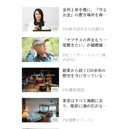
金利上昇を機に、『守る
お金』の置き場所を再検
討
PR
PR(株式会社北九州銀行)
「ヤブサメの声をもう一
度聴きたい」が補聴器チ
ャレンジの後押しに
PR(ソノヴァ・ジャパン株
PR
式会社)
創業から続く150余年の
歴史を今に守っている濵
田酒造
PR
PR(濵田酒造)
客室はすべて海側にあ
り、眼前に海が広がる
『西表島ホテル by 星野
リゾート』
PR
PR(星野リゾート)