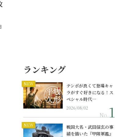
改
日
ランキング
NEW
テンポが良くて登場キャ
ラがすぐ好きになる！ス
ペシャル時代…
2026/08/02
No.
NEW
戦国大名・武田信玄の事
績を描いた『甲陽軍鑑』