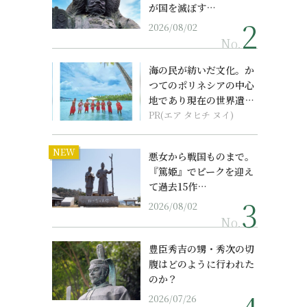
が国を滅ぼす…
2026/08/02
No.
海の民が紡いだ文化。か
つてのポリネシアの中心
地であり現在の世界遺産
からみえてくる...
PR(エア タヒチ ヌイ)
NEW
悪女から戦国ものまで。
『篤姫』でピークを迎え
て過去15作…
2026/08/02
No.
豊臣秀吉の甥・秀次の切
腹はどのように行われた
のか？
2026/07/26