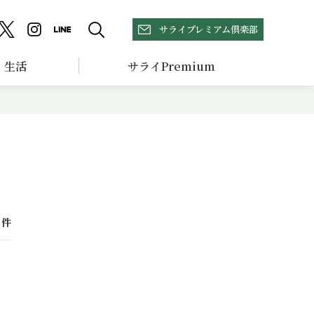
サライプレミアム倶楽部
生活
サライPremium
件