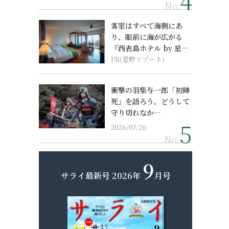
No.
客室はすべて海側にあ
り、眼前に海が広がる
『西表島ホテル by 星野
リゾート』
PR(星野リゾート)
衝撃の羽柴与一郎「初陣
死」を語ろう。どうして
守り切れなか…
2026/07/26
No.
9
サライ最新号
2026年
月号