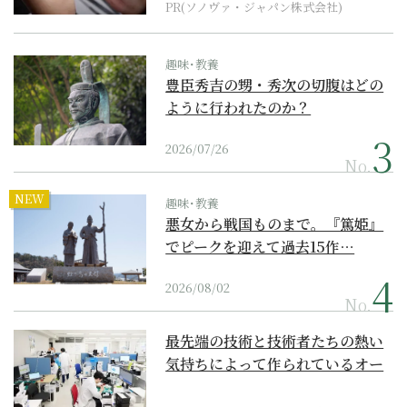
PR(ソノヴァ・ジャパン株式会社)
趣味･教養
豊臣秀吉の甥・秀次の切腹はどの
ように行われたのか？
2026/07/26
No.
NEW
趣味･教養
悪女から戦国ものまで。『篤姫』
でピークを迎えて過去15作…
2026/08/02
No.
最先端の技術と技術者たちの熱い
気持ちによって作られているオー
ダーメイド補聴器