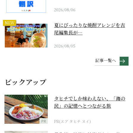
2026/08/06
NEW
夏にぴったりな焼酎アレンジを吉
尾編集長が…
2026/08/05
記事一覧へ
ピックアップ
タヒチでしか味わえない、「海の
民」の記憶へとつながる旅
PR
PR(エア タヒチ ヌイ)