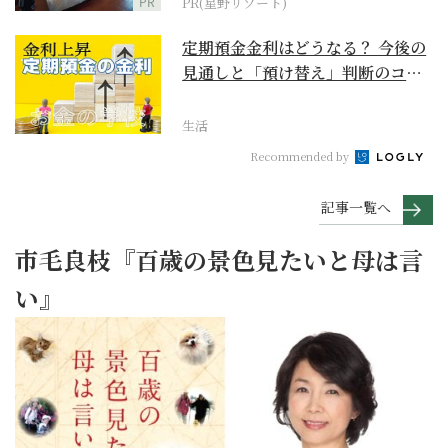
PR
PR(星野リゾート)
定期預金金利はどうなる？ 今後の
見通しと「預け替え」判断のコツ
【お金の学校】
生活
Recommended by
記事一覧へ
市毛良枝『百歳の景色見たいと母は言
い』