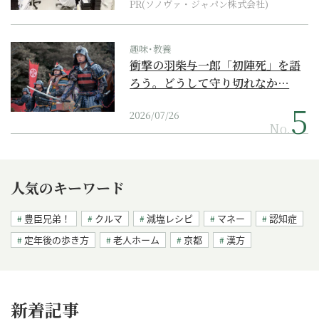
PR(ソノヴァ・ジャパン株式会社)
趣味･教養
衝撃の羽柴与一郎「初陣死」を語
ろう。どうして守り切れなか…
2026/07/26
No.
人気のキーワード
豊臣兄弟！
クルマ
減塩レシピ
マネー
認知症
定年後の歩き方
老人ホーム
京都
漢方
新着記事