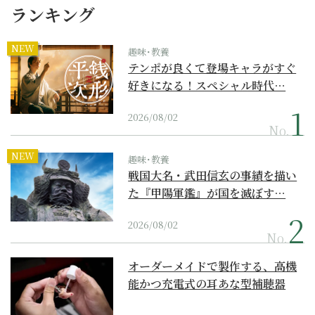
ランキング
NEW
趣味･教養
テンポが良くて登場キャラがすぐ
好きになる！スペシャル時代…
2026/08/02
No.
NEW
趣味･教養
戦国大名・武田信玄の事績を描い
た『甲陽軍鑑』が国を滅ぼす…
2026/08/02
No.
オーダーメイドで製作する、高機
能かつ充電式の耳あな型補聴器