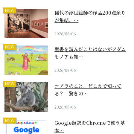
NEW
稀代の浮世絵師の作品200点余り
が集結。…
2026/08/06
NEW
聖書を読んだことはないがアダム
もノアも知…
2026/08/06
NEW
コアラのこと、どこまで知って
る？ 驚きの…
2026/08/06
NEW
Google翻訳をChromeで使う基
本…