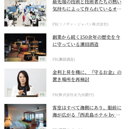
最先端の技術と技術者たちの熱い
気持ちによって作られているオー
ダーメイド補聴器
PR
PR(ソノヴァ・ジャパン株式会社)
創業から続く150余年の歴史を今
に守っている濵田酒造
PR
PR(濵田酒造)
金利上昇を機に、『守るお金』の
置き場所を再検討
PR
PR(株式会社北九州銀行)
客室はすべて海側にあり、眼前に
海が広がる『西表島ホテル by 星
野リゾート』